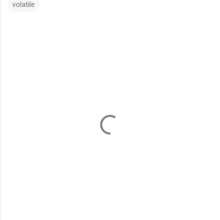
volatile
댓
글