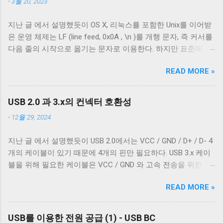
-
3월 20, 2023
히 알아보겠다. Micro-B 케이블의 편조 차폐와 호일 차폐 위 사
진은 집에서 돌아다니던 A - Micro-B USB 2.0 케이블의 피복을
지난 글 에서 설명했듯이 OS X, 리눅스를 포함한 Unix를 이어받
벗겨낸 것이다. 절연체 아래로 금속 선이 있는 것을 알 수 있다.
은 운영 체제는 LF (line feed, 0x0A , \n )를 개행 문자, 즉 커서를
이 선들은 금속 선이지만 전선은 아니다. 이 선은 전자기 차폐를
다음 줄의 시작으로 옮기는 문자로 이용한다. 하지만 표준에 정
목적으로 들어간 금속 선이다. 실제 전선은 이 금속 선을 벗겨야
의 된 LF 의 동작은 커서를 다음 줄로 내리는 것일 뿐, 커서를 줄
나온다. 이번에 자른 케이블에는 두 종류의 차폐가 사용됐다. 하
READ MORE »
의 처음으로 이동하지 않는다. 파일을 항상 운영 체제에 종속적
나는 얇은 금속 호일이고, 다른 하나는 얇은 도체의 가닥으로 이
인 애플리케이션을 통해서만 접근한다면 표준과 다른 동작은
루어져 있다. 전자는 보통 호일 차폐(Foil Shielding)라고 부르고
문제되지 않는다. 하지만 파일과 입출력의 구분이 없는 유닉스
후자는 편조 차폐(Braided Shielding)라고 부른다. 이 둘은 다 외
USB 2.0 과 3.x의 컨넥터 호환성
계열에서 파일과 프로세스의 입출력이 상호작용할 때 이 차이
부 전자기장으로부터 전선을 보호하기 위해 사용되지만, 특성
-
12월 29, 2024
는 문제될 수 있다. 이 차이를 다루기 위해서 터미널은 출력에
이 약간 다르다. 보통 편조 차폐가 저주파수 전자기파를 차단하
적절한 가공을 하여 출력한다. 이를 제어하기 위한 플래그가
는 것에 효과적이고, 호일 차폐가 고주파수 전자기파를 차단하
지난 글 에서 설명했듯이 USB 2.0에서는 VCC / GND / D+ / D- 4
POSIX.1 표준이 정의 하는 termios 구조체의 c_oflag 다.
는 데 효과적이다. USB 3.0의 고속 전송 케이블은 이 두 차폐를
개의 케이블이 있기 때문에 4개의 핀만 필요하다. USB 3.x 케이
c_oflag 는 터미널이 받은 문자를 출력하기 전에 어떤 후처리를
사용하는 것이 필수적이고, 그 외의 경우에는 필수는 아니고 권
블을 위해 필요한 케이블은 VCC / GND 와 고속 전송을 위한 두
할지에 대한 플래그다. c_oflag에서 가장 중요한 플래그는
장 사항이다. 하지만 어지간한 싸구려 케이블을 쓰지 않는 한 요
쌍의 레인( SSRx+ , SSRx- , SSTx+ , SSTx- 라고 한다. 이에 대한
OPOST 다. 이는 입력에 대한 후처리를 할지 말지에 대한 플래그
즘은 USB 2.0 케이블에도 이 두 가지를 같이 사용한다. 차폐 선
READ MORE »
자세한 설명은 다음 기회에 하도록 하겠다.) 그리고 혹시 차폐에
로 OPOST 가 꺼져있으면 다른 플래그와 상관없이 터미널은 받
이 쉴드와 연결되지 않았다 하지만 고속 전송을 지원하는 케이
쌓여있을 수 있는 노이즈를 접지로 보내 안전하게 제거하기 위
은 문자열을 그대로 보여준다. 이 플래그를 끄는 경우는 거의 없
블이 ...
한 GND_DRAIN 케이블까지 총 7개의 케이블이 사용된다. 이 중
다. 하지만 터미널을 텍스트를 보여주기 위한 용도가 아닌 바이
USB를 이용한 전원 공급 (1) - USB BC