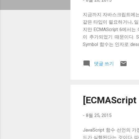
-
8월 26, 2015
지금까지 자바스크립트에는 number 
같은 타입이 필요하거나, 일종
지만 ECMAScript 6에서는
이 추가되었기 때문이다. S
Symbol 함수는 인자로 de
에 영향을 주지 않는다. 로깅
일반적으로 이 descriptio
댓글 쓰기
는 Symbol 타입이 unique함
immutability는 보장된다.
같은 Symbol 을 가지고 
다. Symbol.for() 함수
은 key면 새로운 Symbol 을
[ECMAScrip
-
8월 25, 2015
JavaScript 함수 선
드가 실행된다는 것이다. 따라서