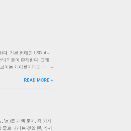
core 등을 이용해서 타입 체킹을 하
다. 기본 형태인 USB-A나
B 컨넥터들이 존재한다. 그래
아 보이는 케이블이라도 어떤
부 구성에 따라 발생한다. 이
READ MORE »
케이블의 편조 차폐와 호일 차
 아래로 금속 선이 있는 것을
 선이다. 실제 전선은 이 금
호일이고, 다른 하나는 얇은
aided Shielding)라고
다. 보통 편조 차폐가 저주파
, \n )를 개행 문자, 즉 커서
 USB 3.0의 고속 전송
 줄로 내리는 것일 뿐, 커서
다. 하지만 어지간한 싸구려