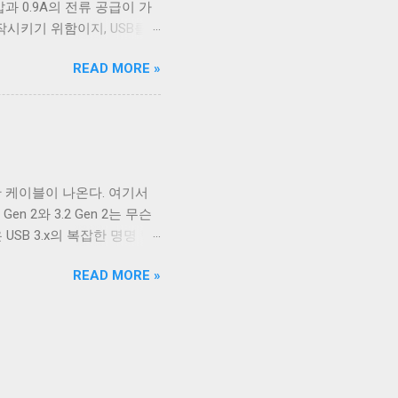
압과 0.9A의 전류 공급이 가
너무 많이 사용됐다. 따라서
작시키기 위함이지, USB를
바이스는 별도의 전원 공급을
READ MORE »
 일이었다. 하지만 iPod을
 데이터 통신을 위해 USB
가볍고 작게 만들 수 있었기
 혼란스러운 상황이 해결되기
SB 충전기를 표준의 영역으로 가지고
9A(USB3.x) 최대 1.5A
다양한 케이블이 나온다. 여기서
 데스크톱, 노트북 등에서 사
 2와 3.2 Gen 2는 무슨
 USB 3.x의 복잡한 명명 방
B 3.2는 USB 3.1보다 발전된
READ MORE »
 발전한 기술은 아니다. 그
 USB 3.0 표준 문서에서
능과 새로운 기능을 포함하고 있
지만 이런 이름이 좋은 브랜
부를 이름이 없어 그냥 USB
을 USB4라는 하나의 브랜