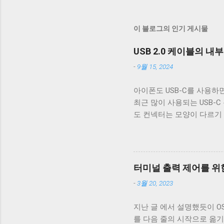
경우와 typeof 의 결과가 'nu
는 경우나 인트로스펙션 부분을 
이 블로그의 인기 게시물
USB 2.0 케이블의 내
-
9월 15, 2024
아이폰도 USB-C를 사용하면
최근 많이 사용되는 USB-C
도 컨넥터는 모양이 다르기
케이블은 데이터 통신이 안 
번 글에서는 USB 2.0 케
폐 위 사진은 집에서 돌아다니던
알 수 있다. 이 선들은 금
터미널 출력 제어를 위한
속 선을 벗겨야 나온다. 이
-
3월 20, 2023
도체의 가닥으로 이루어져 있다. 
부른다. 이 둘은 다 외부 
지난 글 에서 설명했듯이 OS X,
수 전자기파를 차단하는 것에
를 다음 줄의 시작으로 옮기
케이블은 이 두 차폐를 사용