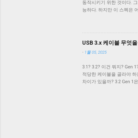
동작시키기 위한 것이다. 그래서
터도 원래는 4개의 핀만을 지
능하다. 하지만 이 스펙은 
USB 3.x를 위해 새로운 모양
전원 공급을 위해 이용하려
필요로 했고, USB를 통한 
비롯한 많은 MP3 플레이어
포트가 필요하니 별도의 충전
USB 3.x 케이블 무엇
때문이다. 결국 브랜드마다
-
1월 05, 2025
를 원했고, 결국 2007년 USB
왔다. SDP DCP CDP 데이터
3.1? 3.2? 이건 뭐지? 
최대 1.5A 별도 핸드셰이크
적당한 케이블을 골라야 하는데 
용 USB 충전기에서 주로 사용
차이가 있을까? 3.2 Gen 
식이라고 생각한다. USB 3.0, 
것으로 보인다. 하지만 USB
이유는 이들 표준이 이전 버전
정의된 기능과 추가된 기능을 
다. 이렇게 포함 구조로 설
딩 방식이라고 생각하지 않는다
3.x라는 이름으로 뭉뜽그려