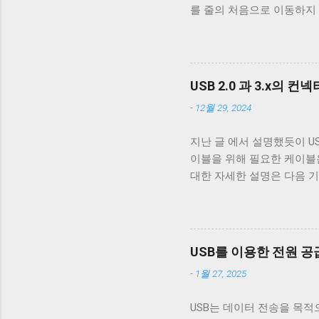
를 줄의 처음으로 이동하지
케이블을 쓰지 않는 한 요즘
동작은 문제되지 않는다. 
고속 전송을 지원하는 케이블이
이 차이는 문제될 수 있다.
래그가 POSIX.1 표준이 정의
리를 할지에 대한 플래그다. 
USB 2.0 과 3.x의 컨
래그로 OPOST 가 꺼져있
-
12월 29, 2024
거의 없다. 하지만 터미널
이 좋다. 터미널이 Unix 
지난 글 에서 설명했듯이 USB 
면 터미널은 출력을 해석할 때 
이블을 위해 필요한 케이블은 VCC
처음으로 이동하는 것이 아닌
대한 자세한 설명은 다음 기
해야 할 경우, CRNL 을 
거하기 위한 GND_DRAIN 
Mac OS 처럼 동작하게 해주는 
기 때문에 새로운 5개의 선이 더
USB 3.0 표준은 새로운 모
구조로 돼있기 때문이다. 따라
USB를 이용한 전원 공급 (
쉽게 구분할 수 있다. 하지만 
-
1월 27, 2025
의 선을 연결할 수 있는 Typ
블에 SuperSpeed 로고가
USB는 데이터 전송을 목적
가 480 Mbps인 케이블을 만