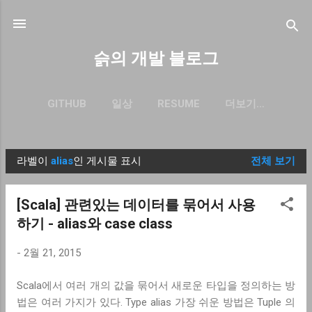
기본 콘텐츠로 건너뛰기
슭의 개발 블로그
GITHUB
일상
RESUME
더보기…
BLOG.SEULGI.DEV
라벨이
alias
인 게시물 표시
전체 보기
글
[Scala] 관련있는 데이터를 묶어서 사용
하기 - alias와 case class
-
2월 21, 2015
Scala에서 여러 개의 값을 묶어서 새로운 타입을 정의하는 방
법은 여러 가지가 있다. Type alias 가장 쉬운 방법은 Tuple 의