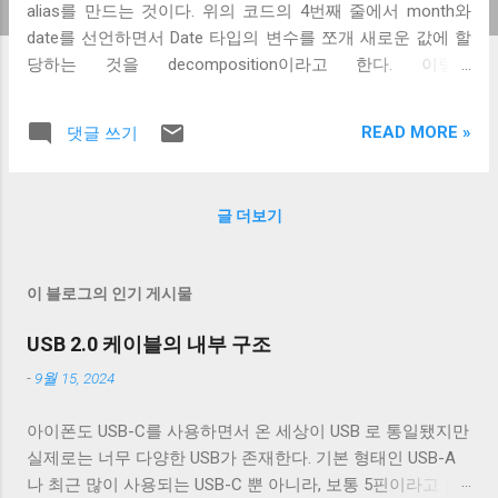
alias를 만드는 것이다. 위의 코드의 4번째 줄에서 month와
date를 선언하면서 Date 타입의 변수를 쪼개 새로운 값에 할
당하는 것을 decomposition이라고 한다. 이렇게
decomposition을 이용하면 구조체의 값들을 쉽게 다른 값에
할당할 수 있고, 혹은 아래와 같이 패턴매칭을 이용해서 사용
READ MORE »
댓글 쓰기
할 수 있다. 하지만 튜플의 alias를 만드는 방식은 큰 문제가
있다. 이런 방식은 타입 세이프 하지 않다. 예를 들어 위에서
정의한 Address 타입과 함께 아래와 같이 정의된 Date 타입
글 더보기
이 같이 사용된다면 둘 다 실제로는 같은 Tuple2[String, Int] 타
입이기 때문에 패턴매칭으로는 Address 와 Date 를 구분할
방법이 없다. case class 튜플의 alias가 타입 세이프 하지 않
이 블로그의 인기 게시물
다는 문제를 해결하기 때문에 보통은 data composition에
case class 를 사용한다. case class 를 사용하면, 실제로는
USB 2.0 케이블의 내부 구조
다른 같은 타입들의 묶음과 구분할 수 있을 뿐 아니라, 내부
-
9월 15, 2024
값에 이름으로 접근해 꺼낼 수 있어서 내부 값을 더 쉽게 읽을
수도 있다.
아이폰도 USB-C를 사용하면서 온 세상이 USB 로 통일됐지만
실제로는 너무 다양한 USB가 존재한다. 기본 형태인 USB-A
나 최근 많이 사용되는 USB-C 뿐 아니라, 보통 5핀이라고 불