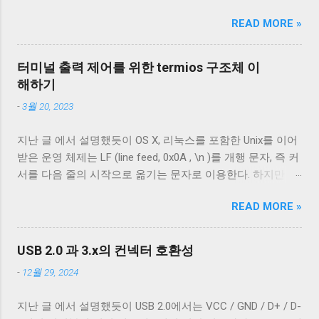
리는 micro-B를 포함한 다양한 USB-B 컨넥터들이 존재한다.
READ MORE »
그래도 컨넥터는 모양이 다르기 때문에 쉽게 구분할 수 있는
데 케이블은 답이 없다. 겉으로는 똑같아 보이는 케이블이라
도 어떤 케이블은 데이터 통신이 안 되고 어떤 케이블은 데이
터미널 출력 제어를 위한 termios 구조체 이
터 통신이 가능하다. 이런 차이는 케이블 내부 구성에 따라 발
해하기
생한다. 이번 글에서는 USB 2.0 케이블의 내부를 통해 USB 케
-
3월 20, 2023
이블에 대해 자세히 알아보겠다. Micro-B 케이블의 편조 차폐
와 호일 차폐 위 사진은 집에서 돌아다니던 A - Micro-B USB
지난 글 에서 설명했듯이 OS X, 리눅스를 포함한 Unix를 이어
2.0 케이블의 피복을 벗겨낸 것이다. 절연체 아래로 금속 선이
받은 운영 체제는 LF (line feed, 0x0A , \n )를 개행 문자, 즉 커
있는 것을 알 수 있다. 이 선들은 금속 선이지만 전선은 아니
서를 다음 줄의 시작으로 옮기는 문자로 이용한다. 하지만 표
다. 이 선은 전자기 차폐를 목적으로 들어간 금속 선이다. 실
준에 정의 된 LF 의 동작은 커서를 다음 줄로 내리는 것일 뿐,
제 전선은 이 금속 선을 벗겨야 나온다. 이번에 자른 케이블에
READ MORE »
커서를 줄의 처음으로 이동하지 않는다. 파일을 항상 운영 체
는 두 종류의 차폐가 사용됐다. 하나는 얇은 금속 호일이고,
제에 종속적인 애플리케이션을 통해서만 접근한다면 표준과
다른 하나는 얇은 도체의 가닥으로 이루어져 있다. 전자는 보
다른 동작은 문제되지 않는다. 하지만 파일과 입출력의 구분
통 호일 차폐(Foil Shielding)라고 부르고 후자는 편조 차폐
USB 2.0 과 3.x의 컨넥터 호환성
이 없는 유닉스 계열에서 파일과 프로세스의 입출력이 상호
(Braided Shielding)라고 부른다. 이 둘은 다 외부 전자기장으
-
12월 29, 2024
작용할 때 이 차이는 문제될 수 있다. 이 차이를 다루기 위해
로부터 전선을 보호하기 위해 사용되지만, 특성이 약간 다르
서 터미널은 출력에 적절한 가공을 하여 출력한다. 이를 제어
다. 보통 편조 차폐가 저주파수 전자기파를 차단하는 것에 효
지난 글 에서 설명했듯이 USB 2.0에서는 VCC / GND / D+ / D-
하기 위한 플래그가 POSIX.1 표준이 정의 하는 termios 구조
과적이고, 호일 차폐가 고주파수 전자기파를 차단하는 데 효