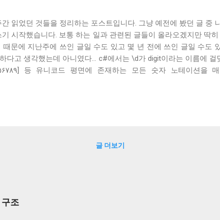
주간 읽었던 것들을 정리하는 포스트입니다. 그냥 예전에 봤던 글 중
쓰기 시작했습니다. 보통 하는 일과 관련된 글들이 올라오겠지만 딱히
 때문에 지난주에 쓰인 글일 수도 있고 몇 년 전에 쓰인 글일 수도
동일하다고 생각했는데 아니였다... c#에서는 \d가 digit이라는 이름에 
۵۶۷۸۹] 등 유니코드 평면에 존재하는 모든 숫자 노테이션을 매칭함
... pic.twitter.com/7i4cnzeECU — 전세계 300억개의 장비가 (@devu
 언어마다 다 다르다고 한다. 언어가 지원하는 문자열이 single byte문
라면 [0-9] 이외의 문자열도 처리할 것을 고려했어야 한다. 그런 의
때문에 [0-9]를 처리하는 것이 이상하지 않지만, Java나 JavaScript처럼 
-9]에만 대응하는 건 조금 안일한 결정이 아니었나 싶다 자바스크립트 
, Return an Object의 약자로, 이름 그대로 함수에 넘기는 인자와 함수가
글 더보기
ect를 넘기자는 것은 꽤 옛날부터 있었던 주장이다. 최소한 내가 처음
를 넘기는 패턴이 유행했다. 함수의 인자로 객체를 넘겼을 때의 장점은 두
부 구조