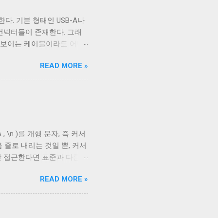
다. 기본 형태인 USB-A나
B 컨넥터들이 존재한다. 그래
아 보이는 케이블이라도 어떤
부 구성에 따라 발생한다. 이
READ MORE »
케이블의 편조 차폐와 호일 차
 아래로 금속 선이 있는 것을
 선이다. 실제 전선은 이 금
호일이고, 다른 하나는 얇은
aided Shielding)라고
다. 보통 편조 차폐가 저주파
, \n )를 개행 문자, 즉 커서
 USB 3.0의 고속 전송
 줄로 내리는 것일 뿐, 커서
다. 하지만 어지간한 싸구려
만 접근한다면 표준과 다른
드와 연결되지 않았다 하지만
스의 입출력이 상호작용할 때
READ MORE »
다. 이를 제어하기 위한 플
 문자를 출력하기 전에 어떤 후처
후처리를 할지 말지에 대한 플
. 이 플래그를 끄는 경우는