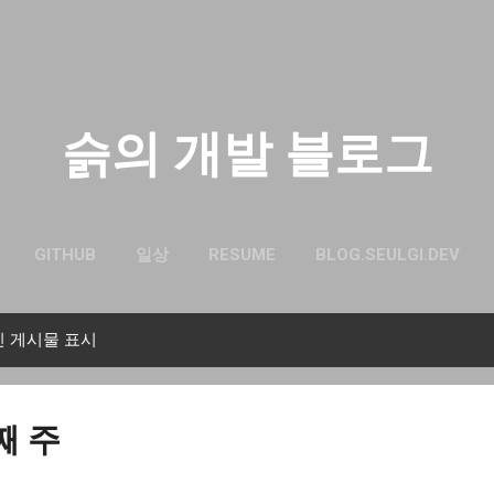
기본 콘텐츠로 건너뛰기
슭의 개발 블로그
GITHUB
일상
RESUME
BLOG.SEULGI.DEV
인 게시물 표시
째 주