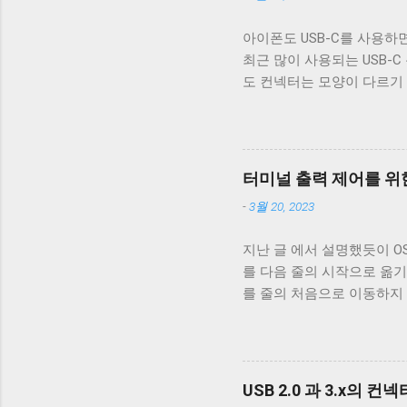
아이폰도 USB-C를 사용하면
최근 많이 사용되는 USB-C
도 컨넥터는 모양이 다르기
케이블은 데이터 통신이 안 
번 글에서는 USB 2.0 케
폐 위 사진은 집에서 돌아다니던
알 수 있다. 이 선들은 금
터미널 출력 제어를 위한
속 선을 벗겨야 나온다. 이
-
3월 20, 2023
도체의 가닥으로 이루어져 있다. 
부른다. 이 둘은 다 외부 
지난 글 에서 설명했듯이 OS X,
수 전자기파를 차단하는 것에
를 다음 줄의 시작으로 옮기
케이블은 이 두 차폐를 사용
를 줄의 처음으로 이동하지
케이블을 쓰지 않는 한 요즘
동작은 문제되지 않는다. 
고속 전송을 지원하는 케이블이
이 차이는 문제될 수 있다.
래그가 POSIX.1 표준이 정의
리를 할지에 대한 플래그다. 
USB 2.0 과 3.x의 컨
래그로 OPOST 가 꺼져있