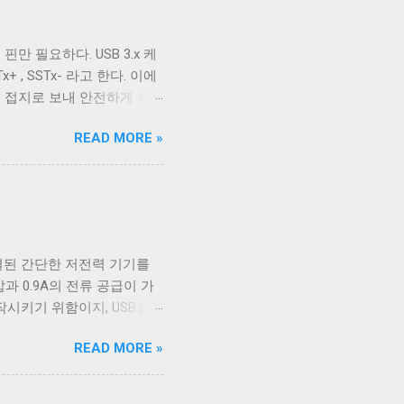
위해 사용하는 경우 끄는 것
다. ONLCR 이 켜져 있으
핀만 필요하다. USB 3.x 케
LF 를 만났을 때, 다음 줄의
+ , SSTx- 라고 한다. 이에
우에서 만들어진 파일을 출력
를 접지로 보내 안전하게 제
할 수 있다. 이외에도 구형
2.0에서 사용하는 선과 공유하
READ MORE »
 5개의 선을 핀에 연결하기 위해
을 가지고 있고 확장할 수 없는
인지 USB 3.0 케이블인지
4개의 핀을 가져 최대 12개
이블인지 구분할 수 없고, 케이
C 케이블이지만 최대 전송 속도
연결된 간단한 저전력 기기를
이 좀 재밌다. Type A 컨넥
압과 0.9A의 전류 공급이 가
너무 많이 사용됐다. 따라서
작시키기 위함이지, USB를
바이스는 별도의 전원 공급을
READ MORE »
 일이었다. 하지만 iPod을
 데이터 통신을 위해 USB
가볍고 작게 만들 수 있었기