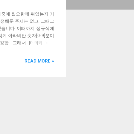
 나중에 필요한데 뭐였는지 기
 정해둔 주제는 없고, 그때그
 있습니다. 이때까지 정규식에
걸맞게 아라비안 숫자[0-9]뿐이
. 그래서 [0-9]와 \d는
nt) 2018년 3월 28일 정규 표현
자열이면, \d가 [0-9]를 의
READ MORE »
미에서 파이썬 2의 string
유니코드 string literal을
디자인 패턴: RORO RORO
 넘기는 인자를 object로 하자는
 웹 개발을 했던 2009년경에
 가지로 정리할 수 ...