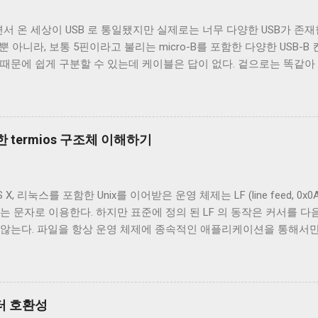
서 온 세상이 USB 로 통일됐지만 실제로는 너무 다양한 USB가 존재한
 뿐 아니라, 보통 5핀이라고 불리는 micro-B를 포함한 다양한 USB-
 때문에 쉽게 구분할 수 있는데 케이블은 답이 없다. 겉으로는 똑같
되고 어떤 케이블은 데이터 통신이 가능하다. 이런 차이는 케이블 내
이블의 내부를 통해 USB 케이블에 대해 자세히 알아보겠다. Micro-B 
 A - Micro-B USB 2.0 케이블의 피복을 벗겨낸 것이다. 절연체
속 선이지만 전선은 아니다. 이 선은 전자기 차폐를 목적으로 들어간 금속
 termios 구조체 이해하기
번에 자른 케이블에는 두 종류의 차폐가 사용됐다. 하나는 얇은 금속 
전자는 보통 호일 차폐(Foil Shielding)라고 부르고 후자는 편조 차폐(Br
전자기장으로부터 전선을 보호하기 위해 사용되지만, 특성이 약간 다르
 리눅스를 포함한 Unix를 이어받은 운영 체제는 LF (line feed, 0x0A 
 효과적이고, 호일 차폐가 고주파수 전자기파를 차단하는 데 효과적이다.
는 문자로 이용한다. 하지만 표준에 정의 된 LF 의 동작은 커서를 다음
하는 것이 필수적이고, 그 외의 경우에는 필수는 아니고 권장 사항이
 않는다. 파일을 항상 운영 체제에 종속적인 애플리케이션을 통해서
은 USB 2.0 케이블에도 이 두 가지를 같이 사용한다. 차폐 선이 쉴
하지만 파일과 입출력의 구분이 없는 유닉스 계열에서 파일과 프로세
 ...
 이 차이를 다루기 위해서 터미널은 출력에 적절한 가공을 하여 출력한
 하는 termios 구조체의 c_oflag 다. c_oflag 는 터미널이 받은
c_oflag에서 가장 중요한 플래그는 OPOST 다. 이는 입력에 대한 
넥터 호환성
으면 다른 플래그와 상관없이 터미널은 받은 문자열을 그대로 보여준다