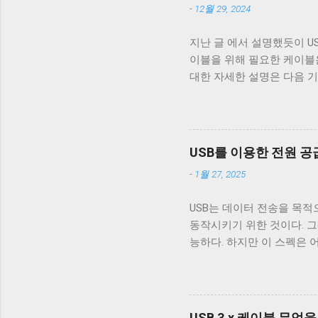
-
12월 29, 2024
거의 없다. 하지만 터미널
이 좋다. 터미널이 Unix 
지난 글 에서 설명했듯이 USB 
면 터미널은 출력을 해석할 때 
이블을 위해 필요한 케이블은 VCC
처음으로 이동하는 것이 아닌
대한 자세한 설명은 다음 기
해야 할 경우, CRNL 을 
거하기 위한 GND_DRAIN 
Mac OS 처럼 동작하게 해주는 
기 때문에 새로운 5개의 선이 더
USB 3.0 표준은 새로운 모
구조로 돼있기 때문이다. 따라
USB를 이용한 전원 공급 (
쉽게 구분할 수 있다. 하지만 
-
1월 27, 2025
의 선을 연결할 수 있는 Typ
블에 SuperSpeed 로고가
USB는 데이터 전송을 목적
가 480 Mbps인 케이블을 만
동작시키기 위한 것이다. 그래서
터도 원래는 4개의 핀만을 지
능하다. 하지만 이 스펙은 
USB 3.x를 위해 새로운 모양
전원 공급을 위해 이용하려
필요로 했고, USB를 통한 
비롯한 많은 MP3 플레이어
포트가 필요하니 별도의 충전
USB 3.x 케이블 무엇