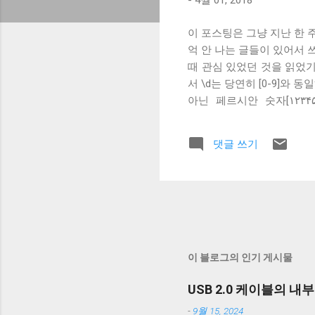
-
4월 01, 2018
이 포스팅은 그냥 지난 한 
억 안 나는 글들이 있어서 
때 관심 있었던 것을 읽었기
서 \d는 당연히 [0-9]와 
아닌 페르시안 숫자[۱۲۳۴
interchangeable 하지 않음
식 에서 \d 가 의미하는 것이
댓글 쓰기
미하는 것이 맞지만, 유니코드
literal은 유니코드가 아니기 
지원하는 언어에서 \d를 [0
는 Receive an Object
것이다. 함수의 인자로 obj
는 이미 함수의 인자로 객체
이 블로그의 인기 게시물
USB 2.0 케이블의 내
-
9월 15, 2024