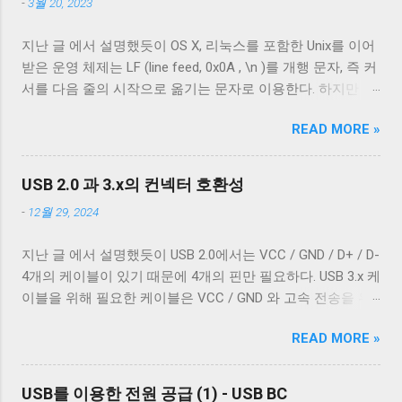
-
3월 20, 2023
이블에 대해 자세히 알아보겠다. Micro-B 케이블의 편조 차폐
와 호일 차폐 위 사진은 집에서 돌아다니던 A - Micro-B USB
지난 글 에서 설명했듯이 OS X, 리눅스를 포함한 Unix를 이어
2.0 케이블의 피복을 벗겨낸 것이다. 절연체 아래로 금속 선이
받은 운영 체제는 LF (line feed, 0x0A , \n )를 개행 문자, 즉 커
있는 것을 알 수 있다. 이 선들은 금속 선이지만 전선은 아니
서를 다음 줄의 시작으로 옮기는 문자로 이용한다. 하지만 표
다. 이 선은 전자기 차폐를 목적으로 들어간 금속 선이다. 실
준에 정의 된 LF 의 동작은 커서를 다음 줄로 내리는 것일 뿐,
제 전선은 이 금속 선을 벗겨야 나온다. 이번에 자른 케이블에
READ MORE »
커서를 줄의 처음으로 이동하지 않는다. 파일을 항상 운영 체
는 두 종류의 차폐가 사용됐다. 하나는 얇은 금속 호일이고,
제에 종속적인 애플리케이션을 통해서만 접근한다면 표준과
다른 하나는 얇은 도체의 가닥으로 이루어져 있다. 전자는 보
다른 동작은 문제되지 않는다. 하지만 파일과 입출력의 구분
통 호일 차폐(Foil Shielding)라고 부르고 후자는 편조 차폐
USB 2.0 과 3.x의 컨넥터 호환성
이 없는 유닉스 계열에서 파일과 프로세스의 입출력이 상호
(Braided Shielding)라고 부른다. 이 둘은 다 외부 전자기장으
-
12월 29, 2024
작용할 때 이 차이는 문제될 수 있다. 이 차이를 다루기 위해
로부터 전선을 보호하기 위해 사용되지만, 특성이 약간 다르
서 터미널은 출력에 적절한 가공을 하여 출력한다. 이를 제어
다. 보통 편조 차폐가 저주파수 전자기파를 차단하는 것에 효
지난 글 에서 설명했듯이 USB 2.0에서는 VCC / GND / D+ / D-
하기 위한 플래그가 POSIX.1 표준이 정의 하는 termios 구조
과적이고, 호일 차폐가 고주파수 전자기파를 차단하는 데 효
4개의 케이블이 있기 때문에 4개의 핀만 필요하다. USB 3.x 케
체의 c_oflag 다. c_oflag 는 터미널이 받은 문자를 출력하기
과적이다. USB 3.0의 고속 전송 케이블은 이 두 차폐를 사용하
이블을 위해 필요한 케이블은 VCC / GND 와 고속 전송을 위
전에 어떤 후처리를 할지에 대한 플래그다. c_oflag에서 가장
는 것이 필수적이고, 그 외의 경우에는 필수는 아니고 권장 사
한 두 쌍의 레인( SSRx+ , SSRx- , SSTx+ , SSTx- 라고 한다. 이
중요한 플래그는 OPOST 다. 이는 입력에 대한 후처리를 할지
항이다. 하지만 어지간한 싸구려 케이블을 쓰지 않는 한 요즘
READ MORE »
에 대한 자세한 설명은 다음 기회에 하도록 하겠다.) 그리고
말지에 대한 플래그로 OPOST 가 꺼져있으면 다른 플래그와
은 USB 2.0 케이블에도 이 두 가지를 같이 사용한다. 차폐 선
혹시 차폐에 쌓여있을 수 있는 노이즈를 접지로 보내 안전하
상관없이 터미널은 받은 문자열을 그대로 보여준다. 이 플래
이 쉴드와 연결되지 않았다 하지만 고속 전송을 지원하는 케
게 제거하기 위한 GND_DRAIN 케이블까지 총 7개의 케이블
그를 끄는 경우는 거의 없다. 하지만 터미널을 텍스트를 보여
USB를 이용한 전원 공급 (1) - USB BC
이블이 ...