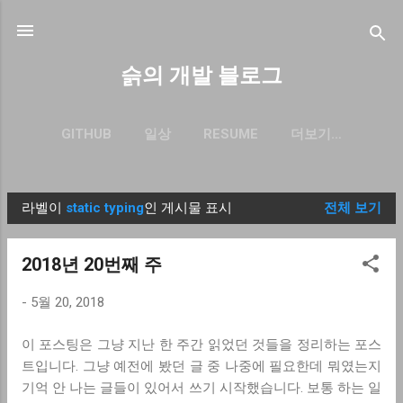
기본 콘텐츠로 건너뛰기
슭의 개발 블로그
GITHUB
일상
RESUME
더보기…
BLOG.SEULGI.DEV
라벨이
static typing
인 게시물 표시
전체 보기
글
2018년 20번째 주
-
5월 20, 2018
이 포스팅은 그냥 지난 한 주간 읽었던 것들을 정리하는 포스
트입니다. 그냥 예전에 봤던 글 중 나중에 필요한데 뭐였는지
기억 안 나는 글들이 있어서 쓰기 시작했습니다. 보통 하는 일