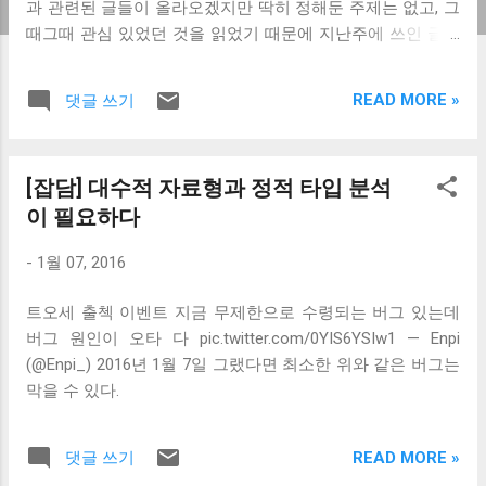
과 관련된 글들이 올라오겠지만 딱히 정해둔 주제는 없고, 그
때그때 관심 있었던 것을 읽었기 때문에 지난주에 쓰인 글일
수도 있고 몇 년 전에 쓰인 글일 수도 있습니다. Polkadot:
Vision for a Heterogeneous Multi-chain Framework Cosmos
READ MORE »
댓글 쓰기
- A Network of Distributed Ledgers 블록체인이 쏟아져 나오
면서 다른 블록체인과 통신을 어떻게 할 수 없을까에 대해 고
민하는 사람들이 나왔다. 예를 들어 지금은 Alice의 비트코인
[잡담] 대수적 자료형과 정적 타입 분석
과 Bob의 이더리움을 교환하기 위해서는 양자가 신용하는
이 필요하다
Ted가 필요하다. Alice는 비트코인을 Bob은 이더리움을 Ted
에게 보내고, 양쪽에게 받은 트랜잭션을 확인한 Ted는 Alice
-
1월 07, 2016
와 Bob에게 이더리움과 비트코인을 보내주는 식이다. 지금은
거래소가 이 역할을 해주고 있다. 하지만 trustless를 가정하
트오세 출첵 이벤트 지금 무제한으로 수령되는 버그 있는데
고 설계된 블록체인에서 거래소는 가장 약한 고리가 된다. 그
버그 원인이 오타 다 pic.twitter.com/0YIS6YSIw1 — Enpi
래서 이 거래소에 해당하는 역할을 블록체인으로 구성하자는
(@Enpi_) 2016년 1월 7일 그랬다면 최소한 위와 같은 버그는
제안이 나왔고, Polkadot 과 Cosmos 가 대표적이다. How I
막을 수 있다.
targeted the Reddit CEO with Facebook ads to get an
interview at Reddit 어떤 사람이 공개된 페이스북 프로필을 이
용해서 레딧 CEO를 타겟으로 광고를 했다고 한다. 결국,
READ MORE »
댓글 쓰기
10$만에 레딧 CEO에게 광고하는 데 성공했다고 한다. 마케터