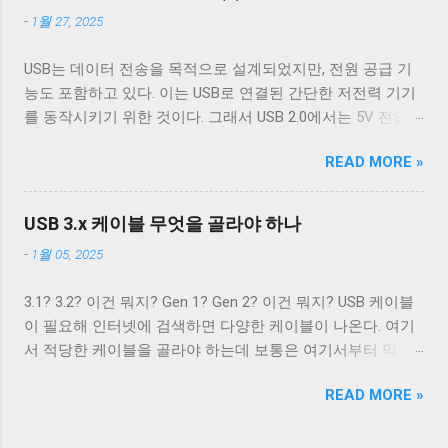
이 사용된다. 이 중 VCC 와 GND 는 USB 2.0에서 사용하는 선
주기 위한 용도가 아닌 바이너리 데이터를 전송하기 위해 사
-
1월 27, 2025
과 공유하기 때문에 새로운 5개의 선이 더 필요하다. 이미지
용하는 경우 끄는 것이 좋다. 터미널이 Unix 계열 운영 체제에
출처: Wikipedia 이미지 출처: Wikipedia 이 5개의 선을 핀에 연
서 원하는대로 동작할 수 있게 해주는 플래그는 ONLCR 이다.
USB는 데이터 전송을 목적으로 설계되었지만, 전원 공급 기
결하기 위해 USB 3.0 표준은 새로운 모양의 Type B 컨넥터를
ONLCR 이 켜져 있으면 터미널은 출력을 해석할 때 NL 을
능도 포함하고 있다. 이는 USB로 연결된 간단한 저전력 기기
도입했다. 기존 Type B 컨넥터는 4개의 핀만을 가지고 있고
CRNL 로 해석한다. 즉, Unix에서도 ONLCR 이 꺼져있다면, LF
를 동작시키기 위한 것이다. 그래서 USB 2.0에서는 5V 전압과
확장할 수 없는 구조로 돼있기 때문이다. 따라서 Type B 컨넥
를 만났을 때, 다음 줄의 처음으로 이동하는 것이 아닌, 현재
0.5A의 전류를, USB 3.2에서는 5V 전압과 0.9A의 전류 공급이
터의 경우에는 컨넥터 모양만으로도 USB 2.0 케이블인지
위치의 다음 줄로 이동한다. Unix 계열 운영 체제에서 윈도우
READ MORE »
가능하다. 하지만 이 스펙은 어디까지나 USB를 통한 데이터
USB 3.0 케이블인지 쉽게 구분할 수 있다. 하지만 Type A 컨넥
에서 만들어진 파일을 출력해야 할 경우, CRNL 을 NL 로 바꾸
통신을 하는 데 필요한 디바이스를 동작시키기 위함이지,
터나 Type C 컨넥터는 상황이 다르다. 상하 대칭으로 24개의
지 않고도 ONLCR 플래그를 끄는 것 만으로도 간단하게 출력
USB를 전원 공급을 위해 이용하려는 목적은 아니었다. 따라
핀을 가져 최대 12개의 선을 연결할 수 있는 Type C 컨넥터는
USB 3.x 케이블 무엇을 골라야 하나
할 수 있다. 이외에도 구형 Mac OS 처럼 동작하게 해주는
서 저전력 기기가 아닌 외장 하드 같은 디바이스는 별도의 전
컨넥터 모양 만으로 USB 2.0 케이블인지 USB 3.x 케이블인지
OCRNL 플래그나 탭문자( 0x09 , \t )를...
-
1월 05, 2025
원 공급을 필요로 했고, USB를 통한 전원 충전은 USB가 본래
구분할 수 없고, 케이블에 SuperSpeed 로고가 있는지 확인해
의도했던 기능이 아닌 일종의 부작용에 가까운 일이었다. 하
야 한다. 그렇지 않으면 다음과 같이 Type C - Type C 케이블
3.1? 3.2? 이건 뭐지? Gen 1? Gen 2? 이건 뭐지? USB 케이블
지만 iPod을 비롯한 많은 MP3 플레이어나 PMP 플레이어들
이지만 최대 전송 속도가 480 Mbps인 케이블을 만나게 된다.
이 필요해 인터넷에 검색하면 다양한 케이블이 나온다. 여기
이 이를 이용한 충전 기능을 가지고 나왔다. 어차피 데이터 통
USB 2.0 Type C 케이블도 존재한다. Type A 컨넥터는 상황이
서 적당한 케이블을 골라야 하는데 보통은 여기서부터 막막
신을 위해 USB 포트가 필요하니 별도의 충전 포트를 만드는
좀 재밌다. Type A 컨넥터도 원래는 4개의 핀만을 지원하도록
해진다. 3.1과 3.2의 차이는 무엇이고 3.1 Gen 2와 3.2 Gen 2는
것보다 USB 포트를 재사용하는 것이 기기를 싸고 가볍고 작
설계됐다. 하지만 Type B와는 다르게 Type A 컨넥터는 너무
READ MORE »
무슨 차이가 있을까? 3.2 Gen 1은 3.1 Gen 2보다 좋은 것일
게 만들 수 있었기 때문이다. 결국 브랜드마다 독자적인 USB
많이 사용됐다. 따라서 USB 3.x를 위해 새로운 모양의 컨넥터
까? 사람들에게 혼란을 주는 가장 큰 요인은 USB 3.x의 복잡
를 통한 전원 충전 규격들이 만들어졌. 사람들은 이런 혼란스
를...
한 명명 방식이라고 생각한다. USB 3.0, USB 3.1, USB 3.2. 이름