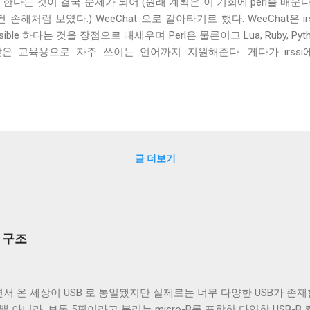
port 한다는 것이 결국 문제가 되어 (원래 계획은 이 기회에 perl을 배
손해처럼 보였다.) WeeChat 으로 갈아타기로 했다. WeeChat은 irs
tensible 하다는 것을 장점으로 내세우며 Perl은 물론이고 Lua, Ruby, 
e 같은 교육용으로 자주 쓰이는 언어까지 지원해준다. 게다가 irs
 등)은 builtin기능으로 제공해 주고, 선택할 수 있는 configuration들도 
eChat으로 옮기기로 했지만, 너무 많은 configuration이 있는 것 
하기 위해 삽질한 내용들이다. WeeChat의 기본 설정 값은 ssl을
set server.ssl = on 을 해줘도 ssl을 사용해서 freenode채널
 나온다. WeeChat에서는 irssi와는 다르게 Diffie-Hellman ke
freenode에서 사용하는 key size는 1024다. /set server.ssl_dhk
글 더보기
유명한 채널이라서 FAQ에도 나와있고 금방 해결되었다. 문제는 국내에서 많
부 구조
서 온 세상이 USB 로 통일됐지만 실제로는 너무 다양한 USB가 존재한
 뿐 아니라, 보통 5핀이라고 불리는 micro-B를 포함한 다양한 USB-