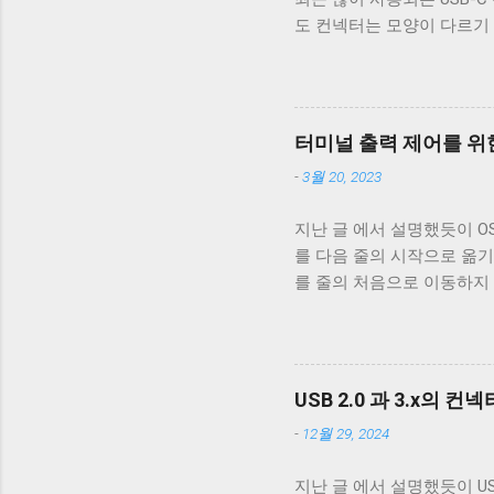
도 컨넥터는 모양이 다르기
케이블은 데이터 통신이 안 
번 글에서는 USB 2.0 케
폐 위 사진은 집에서 돌아다니던
알 수 있다. 이 선들은 금
터미널 출력 제어를 위한
속 선을 벗겨야 나온다. 이
-
3월 20, 2023
도체의 가닥으로 이루어져 있다. 
부른다. 이 둘은 다 외부 
지난 글 에서 설명했듯이 OS X,
수 전자기파를 차단하는 것에
를 다음 줄의 시작으로 옮기
케이블은 이 두 차폐를 사용
를 줄의 처음으로 이동하지
케이블을 쓰지 않는 한 요즘
동작은 문제되지 않는다. 
고속 전송을 지원하는 케이블이
이 차이는 문제될 수 있다.
래그가 POSIX.1 표준이 정의
리를 할지에 대한 플래그다. 
USB 2.0 과 3.x의 컨
래그로 OPOST 가 꺼져있
-
12월 29, 2024
거의 없다. 하지만 터미널
이 좋다. 터미널이 Unix 
지난 글 에서 설명했듯이 USB 
면 터미널은 출력을 해석할 때 