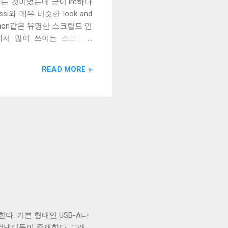
운다는 것이었는데 굳이 irc하나
si와 매우 비슷한 look and
Python같은 유명한 스크립트 언
si에서 많이 쓰이는 스크립트
irssi보다 많다. 다양한 스크립터언
때문에 설정하는 게 irssi보다
READ MORE »
 사용하지 않아서 따로 사용하도
에 접속할 수 없다. 이에 대해서는
y의 길이를 설정해 줄 수 있는데,
ey_size = 1024 도 해줘야 한
이 쓰이는 urric라는 서버에
다. 기본 형태인 USB-A나
B 컨넥터들이 존재한다. 그래