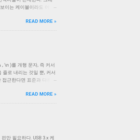
아 보이는 케이블이라도 어떤
부 구성에 따라 발생한다. 이
READ MORE »
케이블의 편조 차폐와 호일 차
 아래로 금속 선이 있는 것을
 선이다. 실제 전선은 이 금
호일이고, 다른 하나는 얇은
aided Shielding)라고
다. 보통 편조 차폐가 저주파
, \n )를 개행 문자, 즉 커서
 USB 3.0의 고속 전송
 줄로 내리는 것일 뿐, 커서
다. 하지만 어지간한 싸구려
만 접근한다면 표준과 다른
드와 연결되지 않았다 하지만
스의 입출력이 상호작용할 때
READ MORE »
다. 이를 제어하기 위한 플
 문자를 출력하기 전에 어떤 후처
후처리를 할지 말지에 대한 플
. 이 플래그를 끄는 경우는
위해 사용하는 경우 끄는 것
다. ONLCR 이 켜져 있으
핀만 필요하다. USB 3.x 케
LF 를 만났을 때, 다음 줄의