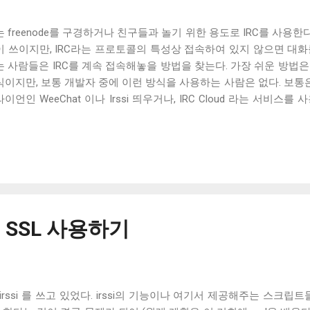
 freenode를 구경하거나 친구들과 놀기 위한 용도로 IRC를 사용
 쓰이지만, IRC라는 프로토콜의 특성상 접속하여 있지 않으면 대화를 
는 사람들은 IRC를 계속 접속해놓을 방법을 찾는다. 가장 쉬운 방법
식이지만, 보통 개발자 중에 이런 방식을 사용하는 사람은 없다. 보통은
이언인 WeeChat 이나 Irssi 띄우거나, IRC Cloud 라는 서비스
언트를 사용하면 언제서나 접속할 수 있는 웹 클라이언트가 아쉬워지고, 
한 달에 5$ 하는 비용뿐 아니라 WeeChat의 plug-in기능이 아쉬워진다
C Cloud 양쪽을 사용하는 방식을 택하지만, 그렇게 되면 2개의 접
건 어쩔 수 없다. 그래서 WeeChat plug-in을 이용해 위와 같은 
 채팅 로그를 DB에 저장하는 스크립트를 만들던 중 WeeChat에 완전
otocol 이 있다는 것을 알게 되었다. Relay protocol은 WeeChat clien
이언트와 TCP socket을 이용해 통신을 하게 된다. Relay protoco
서 SSL 사용하기
같은 화면을 볼 수 있는 데다가 WeeChat plug-in을 그대로 사용할 수
otocol을 사용하는 client는 여러 가지가 있다. Qt를 사용해
eeChat , node.js를 이용한 웹 서버 WeeCloud 등도 많이 사용
는 Glowing Bear 다. Glowing Bear는 완전히 static 한 web page에서 W
irssi 를 쓰고 있었다. irssi의 기능이나 여기서 제공해주는 스크립