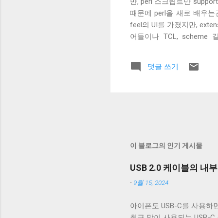
만, perl 스크립트만 sup
때문에 perl을 새로 배우는건 
feel의 UI를 가졌지만, ex
어들이나 TCL, schem
(trackbar, nickcolor
어의 지원이 마음에 들어서 We
댓글 쓰기
복잡하다. 이하 SSL을 사용
록 설정해 줘야 한다. 문제는 /
WeeChat FAQ 에 해결책이
WeeChat의 기본값은 2048이고 
다. freenode는 워낙 
서도 SSL 인증서의 문...
이 블로그의 인기 게시물
USB 2.0 케이블의 내
-
9월 15, 2024
아이폰도 USB-C를 사용하면
최근 많이 사용되는 USB-C