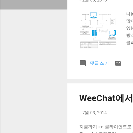
-
2월 03, 2015
나는
많이
있
방
클라
이
는 
댓글 쓰기
IR
한 
우선
pr
클라
WeeChat에
히 
pr
-
7월 03, 2014
QW
언트
지금까지 irc 클라이언트로 