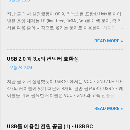
-
3월 20, 2023
이블에 대해 자세히 알아보겠다. Micro-B 케이블의 편조 차폐
와 호일 차폐 위 사진은 집에서 돌아다니던 A - Micro-B USB
지난 글 에서 설명했듯이 OS X, 리눅스를 포함한 Unix를 이어
2.0 케이블의 피복을 벗겨낸 것이다. 절연체 아래로 금속 선이
받은 운영 체제는 LF (line feed, 0x0A , \n )를 개행 문자, 즉 커
있는 것을 알 수 있다. 이 선들은 금속 선이지만 전선은 아니
서를 다음 줄의 시작으로 옮기는 문자로 이용한다. 하지만 표
다. 이 선은 전자기 차폐를 목적으로 들어간 금속 선이다. 실
준에 정의 된 LF 의 동작은 커서를 다음 줄로 내리는 것일 뿐,
제 전선은 이 금속 선을 벗겨야 나온다. 이번에 자른 케이블에
READ MORE »
커서를 줄의 처음으로 이동하지 않는다. 파일을 항상 운영 체
는 두 종류의 차폐가 사용됐다. 하나는 얇은 금속 호일이고,
제에 종속적인 애플리케이션을 통해서만 접근한다면 표준과
다른 하나는 얇은 도체의 가닥으로 이루어져 있다. 전자는 보
다른 동작은 문제되지 않는다. 하지만 파일과 입출력의 구분
통 호일 차폐(Foil Shielding)라고 부르고 후자는 편조 차폐
USB 2.0 과 3.x의 컨넥터 호환성
이 없는 유닉스 계열에서 파일과 프로세스의 입출력이 상호
(Braided Shielding)라고 부른다. 이 둘은 다 외부 전자기장으
-
12월 29, 2024
작용할 때 이 차이는 문제될 수 있다. 이 차이를 다루기 위해
로부터 전선을 보호하기 위해 사용되지만, 특성이 약간 다르
서 터미널은 출력에 적절한 가공을 하여 출력한다. 이를 제어
다. 보통 편조 차폐가 저주파수 전자기파를 차단하는 것에 효
지난 글 에서 설명했듯이 USB 2.0에서는 VCC / GND / D+ / D-
하기 위한 플래그가 POSIX.1 표준이 정의 하는 termios 구조
과적이고, 호일 차폐가 고주파수 전자기파를 차단하는 데 효
4개의 케이블이 있기 때문에 4개의 핀만 필요하다. USB 3.x 케
체의 c_oflag 다. c_oflag 는 터미널이 받은 문자를 출력하기
과적이다. USB 3.0의 고속 전송 케이블은 이 두 차폐를 사용하
이블을 위해 필요한 케이블은 VCC / GND 와 고속 전송을 위
전에 어떤 후처리를 할지에 대한 플래그다. c_oflag에서 가장
는 것이 필수적이고, 그 외의 경우에는 필수는 아니고 권장 사
한 두 쌍의 레인( SSRx+ , SSRx- , SSTx+ , SSTx- 라고 한다. 이
중요한 플래그는 OPOST 다. 이는 입력에 대한 후처리를 할지
항이다. 하지만 어지간한 싸구려 케이블을 쓰지 않는 한 요즘
READ MORE »
에 대한 자세한 설명은 다음 기회에 하도록 하겠다.) 그리고
말지에 대한 플래그로 OPOST 가 꺼져있으면 다른 플래그와
은 USB 2.0 케이블에도 이 두 가지를 같이 사용한다. 차폐 선
혹시 차폐에 쌓여있을 수 있는 노이즈를 접지로 보내 안전하
상관없이 터미널은 받은 문자열을 그대로 보여준다. 이 플래
이 쉴드와 연결되지 않았다 하지만 고속 전송을 지원하는 케
게 제거하기 위한 GND_DRAIN 케이블까지 총 7개의 케이블
그를 끄는 경우는 거의 없다. 하지만 터미널을 텍스트를 보여
USB를 이용한 전원 공급 (1) - USB BC
이블이 ...