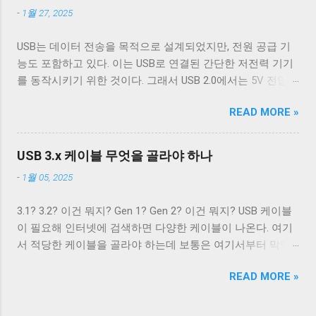
이 사용된다. 이 중 VCC 와 GND 는 USB 2.0에서 사용하는 선
주기 위한 용도가 아닌 바이너리 데이터를 전송하기 위해 사
-
1월 27, 2025
과 공유하기 때문에 새로운 5개의 선이 더 필요하다. 이미지
용하는 경우 끄는 것이 좋다. 터미널이 Unix 계열 운영 체제에
출처: Wikipedia 이미지 출처: Wikipedia 이 5개의 선을 핀에 연
서 원하는대로 동작할 수 있게 해주는 플래그는 ONLCR 이다.
USB는 데이터 전송을 목적으로 설계되었지만, 전원 공급 기
결하기 위해 USB 3.0 표준은 새로운 모양의 Type B 컨넥터를
ONLCR 이 켜져 있으면 터미널은 출력을 해석할 때 NL 을
능도 포함하고 있다. 이는 USB로 연결된 간단한 저전력 기기
도입했다. 기존 Type B 컨넥터는 4개의 핀만을 가지고 있고
CRNL 로 해석한다. 즉, Unix에서도 ONLCR 이 꺼져있다면, LF
를 동작시키기 위한 것이다. 그래서 USB 2.0에서는 5V 전압과
확장할 수 없는 구조로 돼있기 때문이다. 따라서 Type B 컨넥
를 만났을 때, 다음 줄의 처음으로 이동하는 것이 아닌, 현재
0.5A의 전류를, USB 3.2에서는 5V 전압과 0.9A의 전류 공급이
터의 경우에는 컨넥터 모양만으로도 USB 2.0 케이블인지
위치의 다음 줄로 이동한다. Unix 계열 운영 체제에서 윈도우
READ MORE »
가능하다. 하지만 이 스펙은 어디까지나 USB를 통한 데이터
USB 3.0 케이블인지 쉽게 구분할 수 있다. 하지만 Type A 컨넥
에서 만들어진 파일을 출력해야 할 경우, CRNL 을 NL 로 바꾸
통신을 하는 데 필요한 디바이스를 동작시키기 위함이지,
터나 Type C 컨넥터는 상황이 다르다. 상하 대칭으로 24개의
지 않고도 ONLCR 플래그를 끄는 것 만으로도 간단하게 출력
USB를 전원 공급을 위해 이용하려는 목적은 아니었다. 따라
핀을 가져 최대 12개의 선을 연결할 수 있는 Type C 컨넥터는
USB 3.x 케이블 무엇을 골라야 하나
할 수 있다. 이외에도 구형 Mac OS 처럼 동작하게 해주는
서 저전력 기기가 아닌 외장 하드 같은 디바이스는 별도의 전
컨넥터 모양 만으로 USB 2.0 케이블인지 USB 3.x 케이블인지
OCRNL 플래그나 탭문자( 0x09 , \t )를...
-
1월 05, 2025
원 공급을 필요로 했고, USB를 통한 전원 충전은 USB가 본래
구분할 수 없고, 케이블에 SuperSpeed 로고가 있는지 확인해
의도했던 기능이 아닌 일종의 부작용에 가까운 일이었다. 하
야 한다. 그렇지 않으면 다음과 같이 Type C - Type C 케이블
3.1? 3.2? 이건 뭐지? Gen 1? Gen 2? 이건 뭐지? USB 케이블
지만 iPod을 비롯한 많은 MP3 플레이어나 PMP 플레이어들
이지만 최대 전송 속도가 480 Mbps인 케이블을 만나게 된다.
이 필요해 인터넷에 검색하면 다양한 케이블이 나온다. 여기
이 이를 이용한 충전 기능을 가지고 나왔다. 어차피 데이터 통
USB 2.0 Type C 케이블도 존재한다. Type A 컨넥터는 상황이
서 적당한 케이블을 골라야 하는데 보통은 여기서부터 막막
신을 위해 USB 포트가 필요하니 별도의 충전 포트를 만드는
좀 재밌다. Type A 컨넥터도 원래는 4개의 핀만을 지원하도록
해진다. 3.1과 3.2의 차이는 무엇이고 3.1 Gen 2와 3.2 Gen 2는
것보다 USB 포트를 재사용하는 것이 기기를 싸고 가볍고 작
설계됐다. 하지만 Type B와는 다르게 Type A 컨넥터는 너무
READ MORE »
무슨 차이가 있을까? 3.2 Gen 1은 3.1 Gen 2보다 좋은 것일
게 만들 수 있었기 때문이다. 결국 브랜드마다 독자적인 USB
많이 사용됐다. 따라서 USB 3.x를 위해 새로운 모양의 컨넥터
까? 사람들에게 혼란을 주는 가장 큰 요인은 USB 3.x의 복잡
를 통한 전원 충전 규격들이 만들어졌. 사람들은 이런 혼란스
를...
한 명명 방식이라고 생각한다. USB 3.0, USB 3.1, USB 3.2. 이름