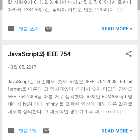
할 자릿수가 0, 1, 2, 3, 4이면 내리고 5, 6, 7, 8, 9이면 올린다.
따라서 1234.5의 5는 올려야 하므로 답은 1235이다. 만약 이
렇게 생각했다면 round 가 무엇인지 제대로 이해하지 못한 것
이다. round 가 무엇인지 알기 위해 우선 round 의 정의부터
READ MORE »
댓글 쓰기
확실히 해보자. 흔히들 착각하는 것이 ceil 은 올림, floor 는 내
림, round 는 반올림이라고 생각하는 것이다. 하지만 round 는
반올림이 아니다. Wikipedia에서 말하는 round 의 정의는 다음
JavaScript와 IEEE 754
과 같다. Rounding a numerical value means replacing it by
another value that is approximately equal but has a shorter,
-
3월 05, 2017
simpler, or more explicit representation. round 란 것은 반올
림이 아니라 근사값을 구하는 것이다. 즉, 반올림을 구하는 것
JavaScript는 표준에서 숫자 타입은 IEEE 754-2008, 64 bit
도 round 이지만, 올림과 내림도 round 고, 1234 5678 같은 복
format을 따른다 고 명시돼있다. 따라서 숫자 타입의 연산도
잡한 분수를 1 5 로 간단하게 표현하는 것도 round 이다. 또한,
IEEE 754-2008을 따를 거로 생각했다. 하지만 ECMAScript 명
반드시 일의 자리까지 round 할 필요도 없다. 물론 보통의
세에서 NaN 이나 Infinity 를 포함한 연산에 대해 다른 결과를
round 구현은 실수를 입력받아 정수 근사값을 만든다. 하지만
내도록 정의한다. 그 대표적인 경우가 1 ∞ 과 -1 ∞ 이다. IEEE
반드시 이럴 필요는 없다. 경우에 따라서 십의 자릿수 까지 근
754-2008는 지수를 계산하는 방법을 3가지 정의한다. 첫 번
사값을 만들 수도 있고, 백의 자릿수 까지 근사값을 만들 수도
째는 pown 으로 지수가 정수인 경우에 대해 정의돼있고, 두
있다. 즉, round ( 1234.5 ) 의 답은 1000이 될 수도 있고, 1200
READ MORE »
댓글 1개
번째 pow 는 밑과 지수가 모든 실수인 경우 사용할 수 있도록
이 될 수도 있고, 50 단위로 근사값을 구한다면 1250이 될 수