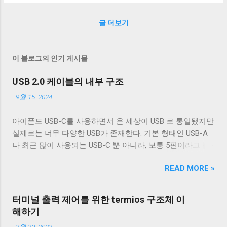
정의돼 있고, 마지막은 powr 으로 밑이 0 이상의 실수인 경우
도 있다. 따라서 round 를 어떻게 구현했는지 사용하는 라이
에 대해서 정의돼 있다. 우선 첫 번째인 pown 는 지수가 ∞ 가
브러리의 스펙을 확인해봐야 한다.
글 더보기
되지 못하므로 관심 대상이 아니다. 다른 두 지수 함수인 pow
와 powr 은 1 ∞ 에 대해 다른 결과를 내도록 정의한다. pow
는 1 을 리턴하고, powr 는 invalid operator exception 을 발생
이 블로그의 인기 게시물
하도록 정의했다. 사실 이는 양쪽 다 이상한 것은 아니다. lim
x → ∞ 1 x 은 1 에 수렴하지만 1 ∞ 자체는 부정이기 때문에
USB 2.0 케이블의 내부 구조
1 인 경우와 invalid operator exception 이 발생하는 경우 양쪽
-
9월 15, 2024
모두 말이 되기 때문이다. 그렇다면 IEEE 754-2008은 -1 ∞ 를
어떻게 정의할까? 이 경우 밑이 0 보다 작으므로 pow 만이 유
아이폰도 USB-C를 사용하면서 온 세상이 USB 로 통일됐지만
효한 함수고, 이에 대해서 1 을 리턴하도록 정의했다. lim x →
실제로는 너무 다양한 USB가 존재한다. 기본 형태인 USB-A
∞ -1 x 는 발산하고, -1 ∞ 는 부정이기 때문에 이는 수학적으
나 최근 많이 사용되는 USB-C 뿐 아니라, 보통 5핀이라고 불
로 올바른 정의가 아니고, IEEE 754에서 어떻게 이렇게 정했
리는 micro-B를 포함한 다양한 USB-B 컨넥터들이 존재한다.
는지는 모르겠다. 역사적인 이유이거나 이렇게 할 경우 구현
READ MORE »
그래도 컨넥터는 모양이 다르기 때문에 쉽게 구분할 수 있는
이 편해지기 때문일 것인데 혹시 정확한 이유를 알고 있는 사
데 케이블은 답이 없다. 겉으로는 똑같아 보이는 케이블이라
람이 있으면 알려주기 바란다. ECMAScript에서는 1 ∞ 와 -1
도 어떤 케이블은 데이터 통신이 안 되고 어떤 케이블은 데이
∞ 의 연산에 대해서 NaN 을 리턴하도록 정의했다. 이는
터미널 출력 제어를 위한 termios 구조체 이
터 통신이 가능하다. 이런 차이는 케이블 내부 구성에 따라 발
ECMAScript는 1997년 만들어졌다....
해하기
생한다. 이번 글에서는 USB 2.0 케이블의 내부를 통해 USB 케