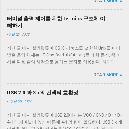
READ MORE »
그래도 컨넥터는 모양이 다르기 때문에 쉽게 구분할 수 있는
낸다. Voting phase에서 coordinator가 quorum 이상의 YES
데 케이블은 답이 없다. 겉으로는 똑같아 보이는 케이블이라
메시지나 NO 메시지를 모으면 commi...
도 어떤 케이블은 데이터 통신이 안 되고 어떤 케이블은 데이
터미널 출력 제어를 위한 termios 구조체 이
터 통신이 가능하다. 이런 차이는 케이블 내부 구성에 따라 발
해하기
생한다. 이번 글에서는 USB 2.0 케이블의 내부를 통해 USB 케
-
3월 20, 2023
이블에 대해 자세히 알아보겠다. Micro-B 케이블의 편조 차폐
와 호일 차폐 위 사진은 집에서 돌아다니던 A - Micro-B USB
지난 글 에서 설명했듯이 OS X, 리눅스를 포함한 Unix를 이어
2.0 케이블의 피복을 벗겨낸 것이다. 절연체 아래로 금속 선이
받은 운영 체제는 LF (line feed, 0x0A , \n )를 개행 문자, 즉 커
있는 것을 알 수 있다. 이 선들은 금속 선이지만 전선은 아니
서를 다음 줄의 시작으로 옮기는 문자로 이용한다. 하지만 표
다. 이 선은 전자기 차폐를 목적으로 들어간 금속 선이다. 실
준에 정의 된 LF 의 동작은 커서를 다음 줄로 내리는 것일 뿐,
제 전선은 이 금속 선을 벗겨야 나온다. 이번에 자른 케이블에
READ MORE »
커서를 줄의 처음으로 이동하지 않는다. 파일을 항상 운영 체
는 두 종류의 차폐가 사용됐다. 하나는 얇은 금속 호일이고,
제에 종속적인 애플리케이션을 통해서만 접근한다면 표준과
다른 하나는 얇은 도체의 가닥으로 이루어져 있다. 전자는 보
다른 동작은 문제되지 않는다. 하지만 파일과 입출력의 구분
통 호일 차폐(Foil Shielding)라고 부르고 후자는 편조 차폐
USB 2.0 과 3.x의 컨넥터 호환성
이 없는 유닉스 계열에서 파일과 프로세스의 입출력이 상호
(Braided Shielding)라고 부른다. 이 둘은 다 외부 전자기장으
-
12월 29, 2024
작용할 때 이 차이는 문제될 수 있다. 이 차이를 다루기 위해
로부터 전선을 보호하기 위해 사용되지만, 특성이 약간 다르
서 터미널은 출력에 적절한 가공을 하여 출력한다. 이를 제어
다. 보통 편조 차폐가 저주파수 전자기파를 차단하는 것에 효
지난 글 에서 설명했듯이 USB 2.0에서는 VCC / GND / D+ / D-
하기 위한 플래그가 POSIX.1 표준이 정의 하는 termios 구조
과적이고, 호일 차폐가 고주파수 전자기파를 차단하는 데 효
4개의 케이블이 있기 때문에 4개의 핀만 필요하다. USB 3.x 케
체의 c_oflag 다. c_oflag 는 터미널이 받은 문자를 출력하기
과적이다. USB 3.0의 고속 전송 케이블은 이 두 차폐를 사용하
이블을 위해 필요한 케이블은 VCC / GND 와 고속 전송을 위