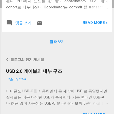
된다. 2PC에서 노드는 한 개의 coordinator와 여러 개의
cohort로 나누어진다. Coordinator는 commit 할 transaction
을 만드는 노드고, cohort들은 coordinator가 보낸
transaction을 commit 하거나 revert 한다. 2PC는 이때 fail 하
READ MORE »
댓글 쓰기
지 않은 모든 cohort가 같은 상태를 유지하도록 하는 것이다.
즉, fail 하지 않은 모든 노드는 다 같이 commit 하거나 revert
한다. 이때 coordinator를 어떻게 선정할지는 2PC의 영역이
글 더보기
아니다. 고정된 coordinator를 계속 사용할 수도 있고, 차례대
로 돌아가면서 coordinator가 될 수도 있고, 별도의 leader
election을 사용하여 coordinator를 선정할 수도 있다. 2PC는
이 블로그의 인기 게시물
어떻게든 coordinator가 선정된 뒤의 일이다. 2PC는 이름 그
대로 2가지 phase로 나누어져 있다. 첫 번째 phase는 voting
USB 2.0 케이블의 내부 구조
phase라고 부르고, 두 번째 phase는 commit phase라고 불린
-
9월 15, 2024
다. 각 phase의 시작은 coordinator가 보내는 메시지로 시작
한다. Voting phase에서 coordinator는 commit 하고 싶은
아이폰도 USB-C를 사용하면서 온 세상이 USB 로 통일됐지만
transaction을 commit 할지 말지 투표하는 요청을 cohort에
실제로는 너무 다양한 USB가 존재한다. 기본 형태인 USB-A
게 보낸다. VOTE 메시지를 받은 cohort들은 이 transaction을
나 최근 많이 사용되는 USB-C 뿐 아니라, 보통 5핀이라고 불
바로 commit 하지 않는다. 해당 transaction을 커밋할 수 있
리는 micro-B를 포함한 다양한 USB-B 컨넥터들이 존재한다.
으면 YES 메시지를, 없으면 NO 메시지를 coordinator에게 보