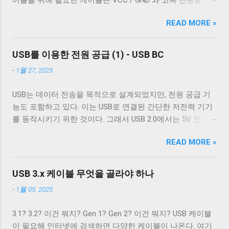
전에 어떤 후처리를 할지에 대한 플래그다. c_oflag에서 가장
는 것이 필수적이고, 그 외의 경우에는 필수는 아니고 권장 사
한 두 쌍의 레인( SSRx+ , SSRx- , SSTx+ , SSTx- 라고 한다. 이
중요한 플래그는 OPOST 다. 이는 입력에 대한 후처리를 할지
항이다. 하지만 어지간한 싸구려 케이블을 쓰지 않는 한 요즘
READ MORE »
에 대한 자세한 설명은 다음 기회에 하도록 하겠다.) 그리고
말지에 대한 플래그로 OPOST 가 꺼져있으면 다른 플래그와
은 USB 2.0 케이블에도 이 두 가지를 같이 사용한다. 차폐 선
혹시 차폐에 쌓여있을 수 있는 노이즈를 접지로 보내 안전하
상관없이 터미널은 받은 문자열을 그대로 보여준다. 이 플래
이 쉴드와 연결되지 않았다 하지만 고속 전송을 지원하는 케
게 제거하기 위한 GND_DRAIN 케이블까지 총 7개의 케이블
그를 끄는 경우는 거의 없다. 하지만 터미널을 텍스트를 보여
USB를 이용한 전원 공급 (1) - USB BC
이블이 ...
이 사용된다. 이 중 VCC 와 GND 는 USB 2.0에서 사용하는 선
주기 위한 용도가 아닌 바이너리 데이터를 전송하기 위해 사
-
1월 27, 2025
과 공유하기 때문에 새로운 5개의 선이 더 필요하다. 이미지
용하는 경우 끄는 것이 좋다. 터미널이 Unix 계열 운영 체제에
출처: Wikipedia 이미지 출처: Wikipedia 이 5개의 선을 핀에 연
서 원하는대로 동작할 수 있게 해주는 플래그는 ONLCR 이다.
USB는 데이터 전송을 목적으로 설계되었지만, 전원 공급 기
결하기 위해 USB 3.0 표준은 새로운 모양의 Type B 컨넥터를
ONLCR 이 켜져 있으면 터미널은 출력을 해석할 때 NL 을
능도 포함하고 있다. 이는 USB로 연결된 간단한 저전력 기기
도입했다. 기존 Type B 컨넥터는 4개의 핀만을 가지고 있고
CRNL 로 해석한다. 즉, Unix에서도 ONLCR 이 꺼져있다면, LF
를 동작시키기 위한 것이다. 그래서 USB 2.0에서는 5V 전압과
확장할 수 없는 구조로 돼있기 때문이다. 따라서 Type B 컨넥
를 만났을 때, 다음 줄의 처음으로 이동하는 것이 아닌, 현재
0.5A의 전류를, USB 3.2에서는 5V 전압과 0.9A의 전류 공급이
터의 경우에는 컨넥터 모양만으로도 USB 2.0 케이블인지
위치의 다음 줄로 이동한다. Unix 계열 운영 체제에서 윈도우
READ MORE »
가능하다. 하지만 이 스펙은 어디까지나 USB를 통한 데이터
USB 3.0 케이블인지 쉽게 구분할 수 있다. 하지만 Type A 컨넥
에서 만들어진 파일을 출력해야 할 경우, CRNL 을 NL 로 바꾸
통신을 하는 데 필요한 디바이스를 동작시키기 위함이지,
터나 Type C 컨넥터는 상황이 다르다. 상하 대칭으로 24개의
지 않고도 ONLCR 플래그를 끄는 것 만으로도 간단하게 출력
USB를 전원 공급을 위해 이용하려는 목적은 아니었다. 따라
핀을 가져 최대 12개의 선을 연결할 수 있는 Type C 컨넥터는
USB 3.x 케이블 무엇을 골라야 하나
할 수 있다. 이외에도 구형 Mac OS 처럼 동작하게 해주는
서 저전력 기기가 아닌 외장 하드 같은 디바이스는 별도의 전
컨넥터 모양 만으로 USB 2.0 케이블인지 USB 3.x 케이블인지
OCRNL 플래그나 탭문자( 0x09 , \t )를...
-
1월 05, 2025
원 공급을 필요로 했고, USB를 통한 전원 충전은 USB가 본래
구분할 수 없고, 케이블에 SuperSpeed 로고가 있는지 확인해
의도했던 기능이 아닌 일종의 부작용에 가까운 일이었다. 하
야 한다. 그렇지 않으면 다음과 같이 Type C - Type C 케이블
3.1? 3.2? 이건 뭐지? Gen 1? Gen 2? 이건 뭐지? USB 케이블
지만 iPod을 비롯한 많은 MP3 플레이어나 PMP 플레이어들
이지만 최대 전송 속도가 480 Mbps인 케이블을 만나게 된다.
이 필요해 인터넷에 검색하면 다양한 케이블이 나온다. 여기