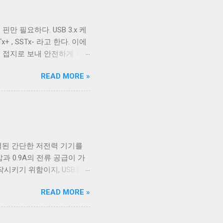
위해 사용하는 경우 끄는 것
다. ONLCR 이 켜져 있으
핀만 필요하다. USB 3.x 케
LF 를 만났을 때, 다음 줄의
+ , SSTx- 라고 한다. 이에
우에서 만들어진 파일을 출력
를 접지로 보내 안전하게 제
할 수 있다. 이외에도 구형
2.0에서 사용하는 선과 공유하
READ MORE »
 5개의 선을 핀에 연결하기 위해
을 가지고 있고 확장할 수 없는
인지 USB 3.0 케이블인지
4개의 핀을 가져 최대 12개
이블인지 구분할 수 없고, 케이
C 케이블이지만 최대 전송 속도
연결된 간단한 저전력 기기를
이 좀 재밌다. Type A 컨넥
압과 0.9A의 전류 공급이 가
너무 많이 사용됐다. 따라서
작시키기 위함이지, USB를
바이스는 별도의 전원 공급을
READ MORE »
 일이었다. 하지만 iPod을
 데이터 통신을 위해 USB
가볍고 작게 만들 수 있었기