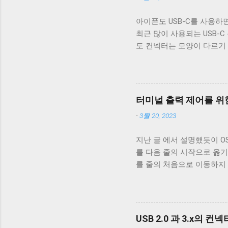
아이폰도 USB-C를 사용하면
최근 많이 사용되는 USB-C
도 컨넥터는 모양이 다르기
케이블은 데이터 통신이 안 
번 글에서는 USB 2.0 케
폐 위 사진은 집에서 돌아다니던
알 수 있다. 이 선들은 금
터미널 출력 제어를 위한
속 선을 벗겨야 나온다. 이
-
3월 20, 2023
도체의 가닥으로 이루어져 있다. 
부른다. 이 둘은 다 외부 
지난 글 에서 설명했듯이 OS X,
수 전자기파를 차단하는 것에
를 다음 줄의 시작으로 옮기
케이블은 이 두 차폐를 사용
를 줄의 처음으로 이동하지
케이블을 쓰지 않는 한 요즘
동작은 문제되지 않는다. 
고속 전송을 지원하는 케이블이
이 차이는 문제될 수 있다.
래그가 POSIX.1 표준이 정의
리를 할지에 대한 플래그다. 
USB 2.0 과 3.x의 컨
래그로 OPOST 가 꺼져있