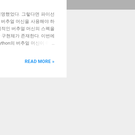
지 설명했었다. 그렇다면 파이선
 버추얼 머신을 사용해야 하
구체적인 버추얼 머신의 스펙을
다양한 구현체가 존재한다. 이번에
ython의 버추얼 머신이 어떻
 Lua가 레지스터 머신을 사용
택과 글로벌/로컬 메모리를 가
READ MORE »
하기 위해서는 스택으로 레퍼
지 살펴보자. 위와 같은 코드
의 위치를 바꿔주는 바이트 코
위치를 바꾸고, 스택 가장 위의
을까? 현재 CPython에서
thon에서는 변수 2개를 스왑