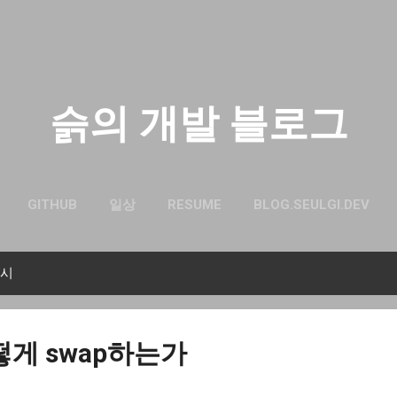
기본 콘텐츠로 건너뛰기
슭의 개발 블로그
GITHUB
일상
RESUME
BLOG.SEULGI.DEV
표시
어떻게 swap하는가