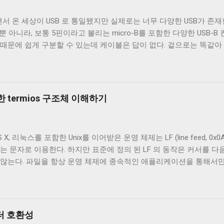
서 온 세상이 USB 로 통일됐지만 실제로는 너무 다양한 USB가 존재한
 뿐 아니라, 보통 5핀이라고 불리는 micro-B를 포함한 다양한 USB-
 때문에 쉽게 구분할 수 있는데 케이블은 답이 없다. 겉으로는 똑같
되고 어떤 케이블은 데이터 통신이 가능하다. 이런 차이는 케이블 내
이블의 내부를 통해 USB 케이블에 대해 자세히 알아보겠다. Micro-B 
 A - Micro-B USB 2.0 케이블의 피복을 벗겨낸 것이다. 절연체
속 선이지만 전선은 아니다. 이 선은 전자기 차폐를 목적으로 들어간 금속
 termios 구조체 이해하기
번에 자른 케이블에는 두 종류의 차폐가 사용됐다. 하나는 얇은 금속 
전자는 보통 호일 차폐(Foil Shielding)라고 부르고 후자는 편조 차폐(Br
전자기장으로부터 전선을 보호하기 위해 사용되지만, 특성이 약간 다르
 리눅스를 포함한 Unix를 이어받은 운영 체제는 LF (line feed, 0x0A 
 효과적이고, 호일 차폐가 고주파수 전자기파를 차단하는 데 효과적이다.
는 문자로 이용한다. 하지만 표준에 정의 된 LF 의 동작은 커서를 다음
하는 것이 필수적이고, 그 외의 경우에는 필수는 아니고 권장 사항이
 않는다. 파일을 항상 운영 체제에 종속적인 애플리케이션을 통해서
은 USB 2.0 케이블에도 이 두 가지를 같이 사용한다. 차폐 선이 쉴
하지만 파일과 입출력의 구분이 없는 유닉스 계열에서 파일과 프로세
 ...
 이 차이를 다루기 위해서 터미널은 출력에 적절한 가공을 하여 출력한
 하는 termios 구조체의 c_oflag 다. c_oflag 는 터미널이 받은
c_oflag에서 가장 중요한 플래그는 OPOST 다. 이는 입력에 대한 
넥터 호환성
으면 다른 플래그와 상관없이 터미널은 받은 문자열을 그대로 보여준다