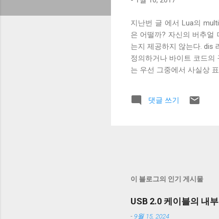
-
1월 10, 2017
지난번 글 에서 Lua의 mu
은 어떨까? 자신의 버추얼
는지 제공하지 않는다. di
정의하거나 바이트 코드의 구현을
는 우선 그중에서 사실상 표준
게 구현돼야 하는가는 명확히 
하는 것과 다르게 스택 머신
댓글 쓰기
지고 있다. 글로벌 메모리
런스를 복사해온 뒤 사용해야
는 아래와 같은 바이트 코드
드다. 즉, 위의 바이트 코드
아이템을 b 에 다음 아이템
ROT_TWO 는 임시 변수 
하기 위해서 스택의 두 자리, 
이 블로그의 인기 게시물
USB 2.0 케이블의 내
-
9월 15, 2024