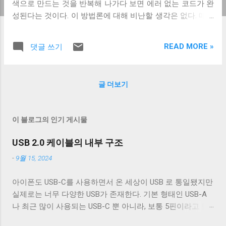
색으로 만드는 것을 반복해 나가다 보면 에러 없는 코드가 완
성된다는 것이다. 이 방법론에 대해 비난할 생각은 없다. 매우
좋은 방법이다. 근데 정말로 언제나 해야 하는 걸까? 부작용
은 없을까? 내가 이것들에 대해 고민하게 된 것은 TDD를 처
READ MORE »
댓글 쓰기
음 배우고 Rails를 사용하고 있던 3년 전 일이다. 그전에 했던
프로젝트가 C++로 서버를 만드는 일이었고 사소한 예외처리
몇 개를 실수해서 몇 일 밤을 새웠던 직후라서 더욱더 테스트
글 더보기
에 매달리게 되었다. 다행히도 rails는 유닛테스트에 특화된
framework이었고 (당시에 DB까지 unit test가 가능하도록 지
원해주는 framework이 얼마 없었다.), TDD의 원칙에 따라서
이 블로그의 인기 게시물
많은 테스트와 함께 코드를 작성해 나갔다. 그렇게 가끔 테스
트가 없었으면 크게 삽질했을 버그를 잡아가면서, 그 프로젝
USB 2.0 케이블의 내부 구조
는 내가 질릴 때까지 별문제 없이 진행되었다. 여기까지만 보
-
9월 15, 2024
면 TDD의 긍정적인 사례에 추가될 수 있을 것 같지만, 실상은
전혀 아니었다. 문제는 두 가지가 있었다. 첫 번째는 테스트
아이폰도 USB-C를 사용하면서 온 세상이 USB 로 통일됐지만
작성에 심취해서 개발에 너무 많은 시간이 들었다는 것이고,
실제로는 너무 다양한 USB가 존재한다. 기본 형태인 USB-A
두 번째는 너무 빨리 질렸다는 것이다. 당시에는 아직 TDD에
나 최근 많이 사용되는 USB-C 뿐 아니라, 보통 5핀이라고 불
적응이 안 돼서라고 생각했는데, 정도의 차이가 있었지만 2번
리는 micro-B를 포함한 다양한 USB-B 컨넥터들이 존재한다.
째 프로젝트에서도 비슷한 현상이 나타났다. 왜 그렇게 된 것