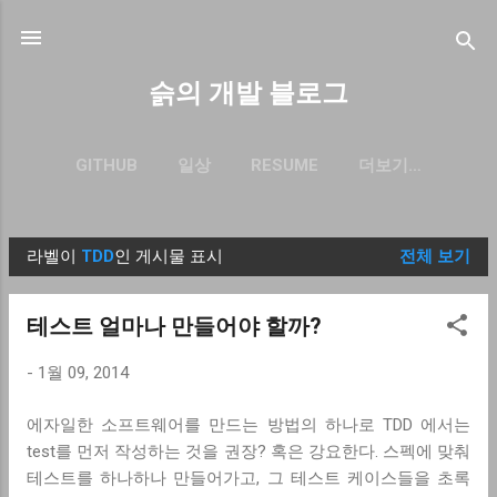
기본 콘텐츠로 건너뛰기
슭의 개발 블로그
GITHUB
일상
RESUME
더보기…
BLOG.SEULGI.DEV
라벨이
TDD
인 게시물 표시
전체 보기
글
테스트 얼마나 만들어야 할까?
-
1월 09, 2014
에자일한 소프트웨어를 만드는 방법의 하나로 TDD 에서는
test를 먼저 작성하는 것을 권장? 혹은 강요한다. 스펙에 맞춰
테스트를 하나하나 만들어가고, 그 테스트 케이스들을 초록