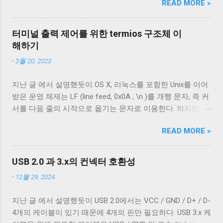
READ MORE »
그래도 컨넥터는 모양이 다르기 때문에 쉽게 구분할 수 있는
일까? 이것에 대해 고민하다가 RubyOnRails의 제작자인
데 케이블은 답이 없다. 겉으로는 똑같아 보이는 케이블이라
David Heinemeier Hansson의 글 을 보게 되었다. 논쟁이 많이
도 어떤 케이블은 데이터 통신이 안 되고 어떤 케이블은 데이
되었던 글이지만 David가 말하고자 하는 바는 단순하다. 테스
터미널 출력 제어를 위한 termios 구조체 이
터 통신이 가능하다. 이런 차이는 케이블 내부 구성에 따라 발
트를 작성하는데 들어가는 비용도 기능 구현이나 디버깅에
해하기
생한다. 이번 글에서는 USB 2.0 케이블의 내부를 통해 USB 케
들어가는 것과 같은 비용이니 overtest하지 않도록 노력해야
-
3월 20, 2023
이블에 대해 자세히 알아보겠다. Micro-B 케이블의 편조 차폐
한다는 것이다. Unittest라는 도구를 처음 접해 아무 생각 없
와 호일 차폐 위 사진은 집에서 돌아다니던 A - Micro-B USB
이 심취해버렸던 나는, test를 ...
지난 글 에서 설명했듯이 OS X, 리눅스를 포함한 Unix를 이어
2.0 케이블의 피복을 벗겨낸 것이다. 절연체 아래로 금속 선이
받은 운영 체제는 LF (line feed, 0x0A , \n )를 개행 문자, 즉 커
있는 것을 알 수 있다. 이 선들은 금속 선이지만 전선은 아니
서를 다음 줄의 시작으로 옮기는 문자로 이용한다. 하지만 표
다. 이 선은 전자기 차폐를 목적으로 들어간 금속 선이다. 실
준에 정의 된 LF 의 동작은 커서를 다음 줄로 내리는 것일 뿐,
제 전선은 이 금속 선을 벗겨야 나온다. 이번에 자른 케이블에
READ MORE »
커서를 줄의 처음으로 이동하지 않는다. 파일을 항상 운영 체
는 두 종류의 차폐가 사용됐다. 하나는 얇은 금속 호일이고,
제에 종속적인 애플리케이션을 통해서만 접근한다면 표준과
다른 하나는 얇은 도체의 가닥으로 이루어져 있다. 전자는 보
다른 동작은 문제되지 않는다. 하지만 파일과 입출력의 구분
통 호일 차폐(Foil Shielding)라고 부르고 후자는 편조 차폐
USB 2.0 과 3.x의 컨넥터 호환성
이 없는 유닉스 계열에서 파일과 프로세스의 입출력이 상호
(Braided Shielding)라고 부른다. 이 둘은 다 외부 전자기장으
-
12월 29, 2024
작용할 때 이 차이는 문제될 수 있다. 이 차이를 다루기 위해
로부터 전선을 보호하기 위해 사용되지만, 특성이 약간 다르
서 터미널은 출력에 적절한 가공을 하여 출력한다. 이를 제어
다. 보통 편조 차폐가 저주파수 전자기파를 차단하는 것에 효
지난 글 에서 설명했듯이 USB 2.0에서는 VCC / GND / D+ / D-
하기 위한 플래그가 POSIX.1 표준이 정의 하는 termios 구조
과적이고, 호일 차폐가 고주파수 전자기파를 차단하는 데 효
4개의 케이블이 있기 때문에 4개의 핀만 필요하다. USB 3.x 케
체의 c_oflag 다. c_oflag 는 터미널이 받은 문자를 출력하기
과적이다. USB 3.0의 고속 전송 케이블은 이 두 차폐를 사용하