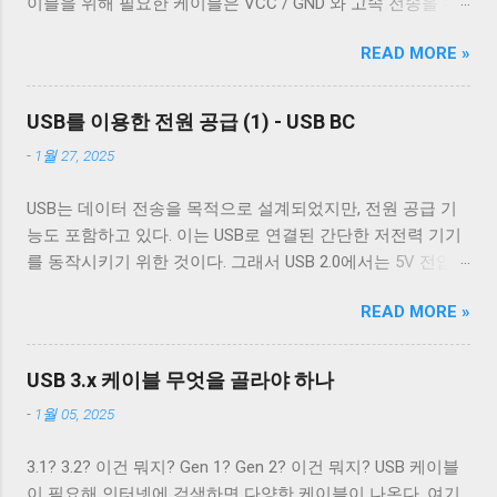
이블을 위해 필요한 케이블은 VCC / GND 와 고속 전송을 위
전에 어떤 후처리를 할지에 대한 플래그다. c_oflag에서 가장
는 것이 필수적이고, 그 외의 경우에는 필수는 아니고 권장 사
한 두 쌍의 레인( SSRx+ , SSRx- , SSTx+ , SSTx- 라고 한다. 이
중요한 플래그는 OPOST 다. 이는 입력에 대한 후처리를 할지
항이다. 하지만 어지간한 싸구려 케이블을 쓰지 않는 한 요즘
READ MORE »
에 대한 자세한 설명은 다음 기회에 하도록 하겠다.) 그리고
말지에 대한 플래그로 OPOST 가 꺼져있으면 다른 플래그와
은 USB 2.0 케이블에도 이 두 가지를 같이 사용한다. 차폐 선
혹시 차폐에 쌓여있을 수 있는 노이즈를 접지로 보내 안전하
상관없이 터미널은 받은 문자열을 그대로 보여준다. 이 플래
이 쉴드와 연결되지 않았다 하지만 고속 전송을 지원하는 케
게 제거하기 위한 GND_DRAIN 케이블까지 총 7개의 케이블
그를 끄는 경우는 거의 없다. 하지만 터미널을 텍스트를 보여
USB를 이용한 전원 공급 (1) - USB BC
이블이 ...
이 사용된다. 이 중 VCC 와 GND 는 USB 2.0에서 사용하는 선
주기 위한 용도가 아닌 바이너리 데이터를 전송하기 위해 사
-
1월 27, 2025
과 공유하기 때문에 새로운 5개의 선이 더 필요하다. 이미지
용하는 경우 끄는 것이 좋다. 터미널이 Unix 계열 운영 체제에
출처: Wikipedia 이미지 출처: Wikipedia 이 5개의 선을 핀에 연
서 원하는대로 동작할 수 있게 해주는 플래그는 ONLCR 이다.
USB는 데이터 전송을 목적으로 설계되었지만, 전원 공급 기
결하기 위해 USB 3.0 표준은 새로운 모양의 Type B 컨넥터를
ONLCR 이 켜져 있으면 터미널은 출력을 해석할 때 NL 을
능도 포함하고 있다. 이는 USB로 연결된 간단한 저전력 기기
도입했다. 기존 Type B 컨넥터는 4개의 핀만을 가지고 있고
CRNL 로 해석한다. 즉, Unix에서도 ONLCR 이 꺼져있다면, LF
를 동작시키기 위한 것이다. 그래서 USB 2.0에서는 5V 전압과
확장할 수 없는 구조로 돼있기 때문이다. 따라서 Type B 컨넥
를 만났을 때, 다음 줄의 처음으로 이동하는 것이 아닌, 현재
0.5A의 전류를, USB 3.2에서는 5V 전압과 0.9A의 전류 공급이
터의 경우에는 컨넥터 모양만으로도 USB 2.0 케이블인지
위치의 다음 줄로 이동한다. Unix 계열 운영 체제에서 윈도우
READ MORE »
가능하다. 하지만 이 스펙은 어디까지나 USB를 통한 데이터
USB 3.0 케이블인지 쉽게 구분할 수 있다. 하지만 Type A 컨넥
에서 만들어진 파일을 출력해야 할 경우, CRNL 을 NL 로 바꾸
통신을 하는 데 필요한 디바이스를 동작시키기 위함이지,
터나 Type C 컨넥터는 상황이 다르다. 상하 대칭으로 24개의
지 않고도 ONLCR 플래그를 끄는 것 만으로도 간단하게 출력
USB를 전원 공급을 위해 이용하려는 목적은 아니었다. 따라
핀을 가져 최대 12개의 선을 연결할 수 있는 Type C 컨넥터는
USB 3.x 케이블 무엇을 골라야 하나
할 수 있다. 이외에도 구형 Mac OS 처럼 동작하게 해주는
서 저전력 기기가 아닌 외장 하드 같은 디바이스는 별도의 전
컨넥터 모양 만으로 USB 2.0 케이블인지 USB 3.x 케이블인지
OCRNL 플래그나 탭문자( 0x09 , \t )를...
-
1월 05, 2025
원 공급을 필요로 했고, USB를 통한 전원 충전은 USB가 본래
구분할 수 없고, 케이블에 SuperSpeed 로고가 있는지 확인해
의도했던 기능이 아닌 일종의 부작용에 가까운 일이었다. 하
야 한다. 그렇지 않으면 다음과 같이 Type C - Type C 케이블
3.1? 3.2? 이건 뭐지? Gen 1? Gen 2? 이건 뭐지? USB 케이블
지만 iPod을 비롯한 많은 MP3 플레이어나 PMP 플레이어들
이지만 최대 전송 속도가 480 Mbps인 케이블을 만나게 된다.
이 필요해 인터넷에 검색하면 다양한 케이블이 나온다. 여기