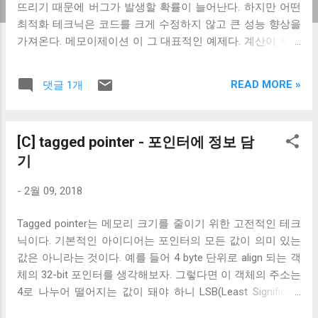
뜨리기 때문에 버그가 발생할 확률이 늘어난다. 하지만 어떤
최적화 테크닉은 코드를 크게 수정하지 않고 큰 성능 향상을
가져온다. 메모이제이션 이 그 대표적인 예제다. 계산이 무겁
거나, 디스크의 값을 읽거나, 네트워크 통신처럼 근본적으로
시간이 오래 걸리는 일은 그 실행 결과를 저장했다 재사용하
READ MORE »
댓글 1개
는 것만으로 큰 성능향상을 가지고 온다. 파이썬은 메모이제
이션을 쉽게 적용할 수 있는 데코레이터 를 제공한다.
functools 모듈의 lru_cache 데코레이터 가 이것이다. 이 데코
[C] tagged pointer - 포인터에 정보 담
레이터를 붙이면 함수의 실행 결과를 캐싱해준다. 캐시의 크
기
기는 maxsize 로 지정할 수 있다. 저장할 실행 값이 이 개수를
넘어가는 경우 LRU 알고리즘 에 따라 가장 오래전에 사용한
-
2월 09, 2018
결과를 지우고 새 값을 캐싱한다. lru_cache 를 사용하면 쉽게
최적화할 수 있지만 아무 함수에나 사용할 수 있는 건 아니다.
Tagged pointer는 메모리 크기를 줄이기 위한 고전적인 테크
함수의 인자를 캐시키로 사용하기 때문에 함수의 실행 결과
닉이다. 기본적인 아이디어는 포인터의 모든 값이 의미 있는
가 함수의 인자 이외에 다른 요소에 의존적인 함수에는 사용
값은 아니라는 것이다. 예를 들어 4 byte 단위로 align 되는 객
하지 못한다. 즉, 랜덤 요소가 들어가거나 시간에 따라 결괏값
체의 32-bit 포인터를 생각해보자. 그렇다면 이 객체의 주소는
이 변하는 함수에는 사용하면 안 된다. 결정성이 보장되는 함
4로 나누어 떨어지는 값이 돼야 하니 LSB(Least Significant
수에만 사용할 수 있다는 것은 모든 캐시의 공통적인 특성이
Bit) 으로 부터 2 bit은 언제나 0b00 으로 고정될 것이다. 그렇
다. 여기에 더해 파이썬이 제공하는 lru_cache 는 그 구현상의