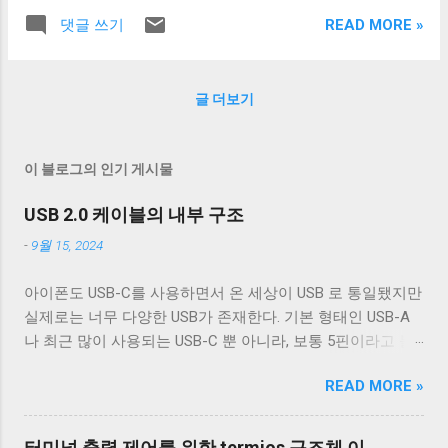
다면 이 2 bit을 다른 정보를 담는 데 써도 아무 문제가 없다.
문제로 한 가지 제약이 더 있다. 이 데코레이터는 값을 저장하
READ MORE »
댓글 쓰기
조금 더 구체적으로 경우 포인터의 값이 0x5678FFF0 ,
기 위해 인자를 키로 가지는 dictionary 를 사용한다. 따라서
0x5678FFF1 , 0x5678FFF2 , 0x5678FFF3 인 경우 모두
모든 인자가 hashable 타입이어야 한다. 다시 말해 mutable
0x5678FFF0 에 있는 객체를 가리키도록 하고, 0x5678FFF4 ,
하지 않은 dictionary, set, list 등을 인자로 받는 함수는 이 데
글 더보기
0x5678FFF5 , 0x5678FFF6 , 0x5678FFF7 인 경우 모두
코레이터를 사용해 캐싱할 수 없다. 이런 타입을 인자로 받던
0x5678FFF4 를 가리키는 포인터로 해석하는 것이다. Tagged
함수는 그 인자를 frozenset 이나 tuple 같은 immutable 타입
pointer를 만드는데 LSB 만 쓸 수 있는 건 아니다. 보통 user
으로 변환해야 한다. 게다가 keyword argument 를...
이 블로그의 인기 게시물
space에서 쓸 수 있는 최대 메모리가 제한돼 있다. 예를 들어
32-bit 윈도우에서 user space는 최대 3GB 까지 늘릴 수 있지
USB 2.0 케이블의 내부 구조
만 , 기본적으로 2GB이다. 즉, MSB(Most Significant Bit) 1 bit
-
9월 15, 2024
를 tag에 쓸 수 있다. 64-bit 리눅스라면, 프로세스당 최대 메
모리 스페이스는 256 TB까지 이므로 48 bit만 사용된다. 즉,
아이폰도 USB-C를 사용하면서 온 세상이 USB 로 통일됐지만
MSB로부터 16 bit를 tag에 사용할 수 있다. 하지만 위의 두 예
실제로는 너무 다양한 USB가 존재한다. 기본 형태인 USB-A
시에서 보았듯이 tag에 이용할 수 있는 MSB의 크기는 시스템
나 최근 많이 사용되는 USB-C 뿐 아니라, 보통 5핀이라고 불
별로 다르다. 따라서 MSB를 tagged pointer로 사용하는 경우
리는 micro-B를 포함한 다양한 USB-B 컨넥터들이 존재한다.
portable 한 코드를 만들기 어려워진다. Tagged pointer를 모
READ MORE »
그래도 컨넥터는 모양이 다르기 때문에 쉽게 구분할 수 있는
든 포인터에 일반적으로 적용하지 않아도 된다. 그보다는 테
데 케이블은 답이 없다. 겉으로는 똑같아 보이는 케이블이라
이블같은 것에 저장할 포인터에만 사용하거나 포인터를 리턴
도 어떤 케이블은 데이터 통신이 안 되고 어떤 케이블은 데이
하는 함수에 대해서만 사용하는 것이 일반적이다. 특히 포인
터미널 출력 제어를 위한 termios 구조체 이