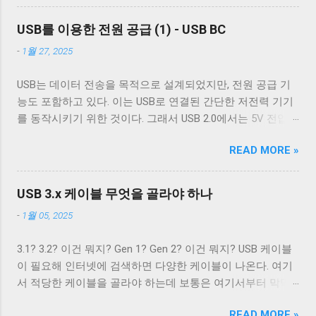
혹시 차폐에 쌓여있을 수 있는 노이즈를 접지로 보내 안전하
상관없이 터미널은 받은 문자열을 그대로 보여준다. 이 플래
이 쉴드와 연결되지 않았다 하지만 고속 전송을 지원하는 케
게 제거하기 위한 GND_DRAIN 케이블까지 총 7개의 케이블
그를 끄는 경우는 거의 없다. 하지만 터미널을 텍스트를 보여
USB를 이용한 전원 공급 (1) - USB BC
이블이 ...
이 사용된다. 이 중 VCC 와 GND 는 USB 2.0에서 사용하는 선
주기 위한 용도가 아닌 바이너리 데이터를 전송하기 위해 사
-
1월 27, 2025
과 공유하기 때문에 새로운 5개의 선이 더 필요하다. 이미지
용하는 경우 끄는 것이 좋다. 터미널이 Unix 계열 운영 체제에
출처: Wikipedia 이미지 출처: Wikipedia 이 5개의 선을 핀에 연
서 원하는대로 동작할 수 있게 해주는 플래그는 ONLCR 이다.
USB는 데이터 전송을 목적으로 설계되었지만, 전원 공급 기
결하기 위해 USB 3.0 표준은 새로운 모양의 Type B 컨넥터를
ONLCR 이 켜져 있으면 터미널은 출력을 해석할 때 NL 을
능도 포함하고 있다. 이는 USB로 연결된 간단한 저전력 기기
도입했다. 기존 Type B 컨넥터는 4개의 핀만을 가지고 있고
CRNL 로 해석한다. 즉, Unix에서도 ONLCR 이 꺼져있다면, LF
를 동작시키기 위한 것이다. 그래서 USB 2.0에서는 5V 전압과
확장할 수 없는 구조로 돼있기 때문이다. 따라서 Type B 컨넥
를 만났을 때, 다음 줄의 처음으로 이동하는 것이 아닌, 현재
0.5A의 전류를, USB 3.2에서는 5V 전압과 0.9A의 전류 공급이
터의 경우에는 컨넥터 모양만으로도 USB 2.0 케이블인지
위치의 다음 줄로 이동한다. Unix 계열 운영 체제에서 윈도우
READ MORE »
가능하다. 하지만 이 스펙은 어디까지나 USB를 통한 데이터
USB 3.0 케이블인지 쉽게 구분할 수 있다. 하지만 Type A 컨넥
에서 만들어진 파일을 출력해야 할 경우, CRNL 을 NL 로 바꾸
통신을 하는 데 필요한 디바이스를 동작시키기 위함이지,
터나 Type C 컨넥터는 상황이 다르다. 상하 대칭으로 24개의
지 않고도 ONLCR 플래그를 끄는 것 만으로도 간단하게 출력
USB를 전원 공급을 위해 이용하려는 목적은 아니었다. 따라
핀을 가져 최대 12개의 선을 연결할 수 있는 Type C 컨넥터는
USB 3.x 케이블 무엇을 골라야 하나
할 수 있다. 이외에도 구형 Mac OS 처럼 동작하게 해주는
서 저전력 기기가 아닌 외장 하드 같은 디바이스는 별도의 전
컨넥터 모양 만으로 USB 2.0 케이블인지 USB 3.x 케이블인지
OCRNL 플래그나 탭문자( 0x09 , \t )를...
-
1월 05, 2025
원 공급을 필요로 했고, USB를 통한 전원 충전은 USB가 본래
구분할 수 없고, 케이블에 SuperSpeed 로고가 있는지 확인해
의도했던 기능이 아닌 일종의 부작용에 가까운 일이었다. 하
야 한다. 그렇지 않으면 다음과 같이 Type C - Type C 케이블
3.1? 3.2? 이건 뭐지? Gen 1? Gen 2? 이건 뭐지? USB 케이블
지만 iPod을 비롯한 많은 MP3 플레이어나 PMP 플레이어들
이지만 최대 전송 속도가 480 Mbps인 케이블을 만나게 된다.
이 필요해 인터넷에 검색하면 다양한 케이블이 나온다. 여기
이 이를 이용한 충전 기능을 가지고 나왔다. 어차피 데이터 통
USB 2.0 Type C 케이블도 존재한다. Type A 컨넥터는 상황이
서 적당한 케이블을 골라야 하는데 보통은 여기서부터 막막
신을 위해 USB 포트가 필요하니 별도의 충전 포트를 만드는
좀 재밌다. Type A 컨넥터도 원래는 4개의 핀만을 지원하도록
해진다. 3.1과 3.2의 차이는 무엇이고 3.1 Gen 2와 3.2 Gen 2는
것보다 USB 포트를 재사용하는 것이 기기를 싸고 가볍고 작
설계됐다. 하지만 Type B와는 다르게 Type A 컨넥터는 너무
READ MORE »