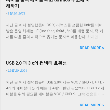
터 통신이 가능하다. 이런 차이는 케이블 내부 구성에 따라 발
터와 추가 정보를 리턴하...
해하기
생한다. 이번 글에서는 USB 2.0 케이블의 내부를 통해 USB 케
-
3월 20, 2023
이블에 대해 자세히 알아보겠다. Micro-B 케이블의 편조 차폐
와 호일 차폐 위 사진은 집에서 돌아다니던 A - Micro-B USB
지난 글 에서 설명했듯이 OS X, 리눅스를 포함한 Unix를 이어
2.0 케이블의 피복을 벗겨낸 것이다. 절연체 아래로 금속 선이
받은 운영 체제는 LF (line feed, 0x0A , \n )를 개행 문자, 즉 커
있는 것을 알 수 있다. 이 선들은 금속 선이지만 전선은 아니
서를 다음 줄의 시작으로 옮기는 문자로 이용한다. 하지만 표
다. 이 선은 전자기 차폐를 목적으로 들어간 금속 선이다. 실
준에 정의 된 LF 의 동작은 커서를 다음 줄로 내리는 것일 뿐,
제 전선은 이 금속 선을 벗겨야 나온다. 이번에 자른 케이블에
READ MORE »
커서를 줄의 처음으로 이동하지 않는다. 파일을 항상 운영 체
는 두 종류의 차폐가 사용됐다. 하나는 얇은 금속 호일이고,
제에 종속적인 애플리케이션을 통해서만 접근한다면 표준과
다른 하나는 얇은 도체의 가닥으로 이루어져 있다. 전자는 보
다른 동작은 문제되지 않는다. 하지만 파일과 입출력의 구분
통 호일 차폐(Foil Shielding)라고 부르고 후자는 편조 차폐
USB 2.0 과 3.x의 컨넥터 호환성
이 없는 유닉스 계열에서 파일과 프로세스의 입출력이 상호
(Braided Shielding)라고 부른다. 이 둘은 다 외부 전자기장으
-
12월 29, 2024
작용할 때 이 차이는 문제될 수 있다. 이 차이를 다루기 위해
로부터 전선을 보호하기 위해 사용되지만, 특성이 약간 다르
서 터미널은 출력에 적절한 가공을 하여 출력한다. 이를 제어
다. 보통 편조 차폐가 저주파수 전자기파를 차단하는 것에 효
지난 글 에서 설명했듯이 USB 2.0에서는 VCC / GND / D+ / D-
하기 위한 플래그가 POSIX.1 표준이 정의 하는 termios 구조
과적이고, 호일 차폐가 고주파수 전자기파를 차단하는 데 효
4개의 케이블이 있기 때문에 4개의 핀만 필요하다. USB 3.x 케
체의 c_oflag 다. c_oflag 는 터미널이 받은 문자를 출력하기
과적이다. USB 3.0의 고속 전송 케이블은 이 두 차폐를 사용하
이블을 위해 필요한 케이블은 VCC / GND 와 고속 전송을 위
전에 어떤 후처리를 할지에 대한 플래그다. c_oflag에서 가장
는 것이 필수적이고, 그 외의 경우에는 필수는 아니고 권장 사
한 두 쌍의 레인( SSRx+ , SSRx- , SSTx+ , SSTx- 라고 한다. 이
중요한 플래그는 OPOST 다. 이는 입력에 대한 후처리를 할지
항이다. 하지만 어지간한 싸구려 케이블을 쓰지 않는 한 요즘
READ MORE »
에 대한 자세한 설명은 다음 기회에 하도록 하겠다.) 그리고
말지에 대한 플래그로 OPOST 가 꺼져있으면 다른 플래그와
은 USB 2.0 케이블에도 이 두 가지를 같이 사용한다. 차폐 선