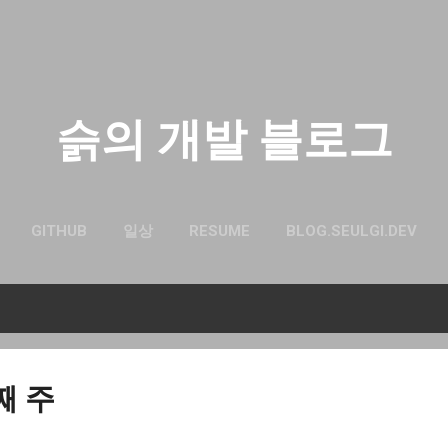
기본 콘텐츠로 건너뛰기
슭의 개발 블로그
GITHUB
일상
RESUME
BLOG.SEULGI.DEV
째 주