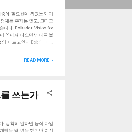
 나중에 필요한데 뭐였는지 기
 정해둔 주제는 없고, 그때그
lkadot: Vision for
ers 블록체인이 쏟아져 나오면서 다른 블
e의 비트코인과 Bob의 이더
움을 Ted에게 보내고, 양쪽에
지금은 거래소가 이 역할을 해
READ MORE »
. 그래서 이 거래소에 해당하
eted the Reddit CEO
 이용해서 레딧 CEO를 타겟으로 광
 페이스북이 이렇게 유용하다고
 감수하고 쓸 정도로 페이스
립트를 쓰는가
닌가 싶다. To Type or
다. 정확히 말하면 동적 타입
개발을 몇 년을 했지만 여전