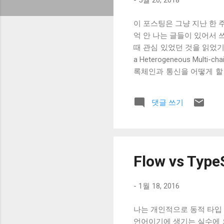
-
5월 20, 2018
이 포스팅은 그냥 지난 한 
억 안 나는 글들이 있어서 
때 관심 있었던 것을 읽었기 때
a Heterogeneous Multi-
록체인과 통신을 어떻게 할 
리움을 교환하기 위해서는 양자
게 받은 트랜잭션을 확인한 
댓글 쓰기
주고 있다. 하지만 trus
는 역할을 블록체인으로 구성하자는
with Facebook ads t
고를 했다고 한다. 결국, 
생각할 것이다. 근데 사용
Flow vs T
북이 매력적인 서비스인지 이해
Not to T...
-
1월 18, 2016
나는 개인적으로 동적 타입 
언어이기에 생기는 실수에 