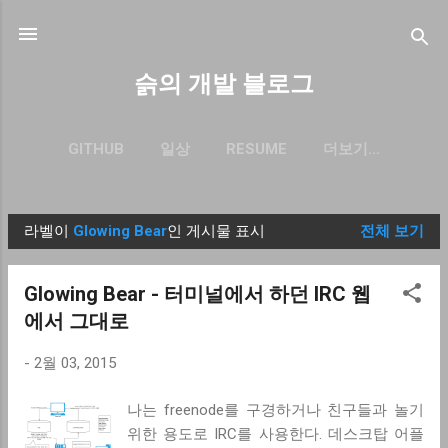
기본 콘텐츠로 건너뛰기
슭의 개발 블로그
GITHUB
일상
RESUME
더보기…
BLOG.SEULGI.DEV
라벨이
Glowing Bear
인 게시물 표시
전체 보기
글
Glowing Bear - 터미널에서 하던 IRC 웹
에서 그대로
-
2월 03, 2015
나는 freenode를 구경하거나 친구들과 놀기
위한 용도로 IRC를 사용한다. 데스크탑 어플