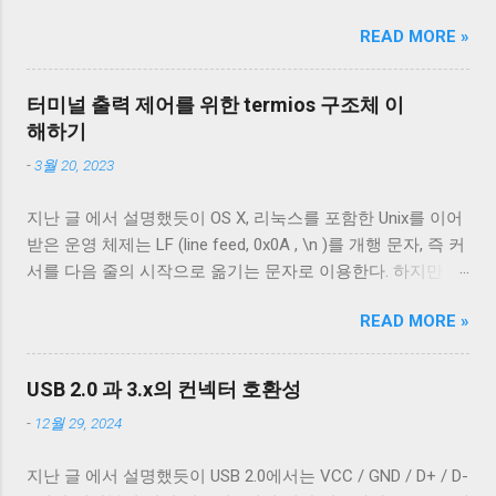
리는 micro-B를 포함한 다양한 USB-B 컨넥터들이 존재한다.
장하는 스크립트를 만들던 중 WeeChat에 완
READ MORE »
그래도 컨넥터는 모양이 다르기 때문에 쉽게 구분할 수 있는
전히 같은 목적을 가진 relay protocol 이 있다
데 케이블은 답이 없다. 겉으로는 똑같아 보이는 케이블이라
는 것을 알게 되었다. Relay protocol은
도 어떤 케이블은 데이터 통신이 안 되고 어떤 케이블은 데이
WeeChat client가 relay 서버가 되어, Relay 클
터미널 출력 제어를 위한 termios 구조체 이
터 통신이 가능하다. 이런 차이는 케이블 내부 구성에 따라 발
라이언트와 TCP socket을 이용해 통신을 하
해하기
생한다. 이번 글에서는 USB 2.0 케이블의 내부를 통해 USB 케
게 된다. Relay protocol을 사용하면 WeeChat
-
3월 20, 2023
이블에 대해 자세히 알아보겠다. Micro-B 케이블의 편조 차폐
과 완전히 같은 화면을 볼 수 있는 데다가
와 호일 차폐 위 사진은 집에서 돌아다니던 A - Micro-B USB
WeeChat plug-in을 그대로 사용할 수 있다는
지난 글 에서 설명했듯이 OS X, 리눅스를 포함한 Unix를 이어
2.0 케이블의 피복을 벗겨낸 것이다. 절연체 아래로 금속 선이
장점이 있다. Relay protocol을 사용하는
받은 운영 체제는 LF (line feed, 0x0A , \n )를 개행 문자, 즉 커
있는 것을 알 수 있다. 이 선들은 금속 선이지만 전선은 아니
client는 여러 가지가 있다. Qt를 사용해서 데
서를 다음 줄의 시작으로 옮기는 문자로 이용한다. 하지만 표
다. 이 선은 전자기 차폐를 목적으로 들어간 금속 선이다. 실
스크탑 애플리케이션을 만든 QWeeChat ,
준에 정의 된 LF 의 동작은 커서를 다음 줄로 내리는 것일 뿐,
제 전선은 이 금속 선을 벗겨야 나온다. 이번에 자른 케이블에
node.js를 이용한 웹 서버 WeeCloud 등도 많
READ MORE »
커서를 줄의 처음으로 이동하지 않는다. 파일을 항상 운영 체
는 두 종류의 차폐가 사용됐다. 하나는 얇은 금속 호일이고,
이 사용된다. 하지만 내가 사용하는 클라이언
제에 종속적인 애플리케이션을 통해서만 접근한다면 표준과
다른 하나는 얇은 도체의 가닥으로 이루어져 있다. 전자는 보
트는 Glowing Bear 다. Glowing Bear는 완전히
다른 동작은 문제되지 않는다. 하지만 파일과 입출력의 구분
통 호일 차폐(Foil Shielding)라고 부르고 후자는 편조 차폐
USB 2.0 과 3.x의 컨넥터 호환성
static 한 web page에서 We...
이 없는 유닉스 계열에서 파일과 프로세스의 입출력이 상호
(Braided Shielding)라고 부른다. 이 둘은 다 외부 전자기장으
-
12월 29, 2024
작용할 때 이 차이는 문제될 수 있다. 이 차이를 다루기 위해
로부터 전선을 보호하기 위해 사용되지만, 특성이 약간 다르
서 터미널은 출력에 적절한 가공을 하여 출력한다. 이를 제어
다. 보통 편조 차폐가 저주파수 전자기파를 차단하는 것에 효
지난 글 에서 설명했듯이 USB 2.0에서는 VCC / GND / D+ / D-
하기 위한 플래그가 POSIX.1 표준이 정의 하는 termios 구조
과적이고, 호일 차폐가 고주파수 전자기파를 차단하는 데 효