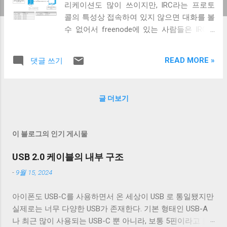
리케이션도 많이 쓰이지만, IRC라는 프로토
콜의 특성상 접속하여 있지 않으면 대화를 볼
수 없어서 freenode에 있는 사람들은 IRC를
계속 접속해놓을 방법을 찾는다. 가장 쉬운
방법은 컴퓨터를 끄지 않고 다니는 방식이지
READ MORE »
댓글 쓰기
만, 보통 개발자 중에 이런 방식을 사용하는
사람은 없다. 보통은 서버에 터미널 기반의
IRC 클라이언인 WeeChat 이나 Irssi 띄우거
글 더보기
나, IRC Cloud 라는 서비스를 사용한다. 하지
만 터미널 클라이언트를 사용하면 언제서나
접속할 수 있는 웹 클라이언트가 아쉬워지고,
이 블로그의 인기 게시물
IRC Cloud를 사용하기에는 한 달에 5$ 하는
비용뿐 아니라 WeeChat의 plug-in기능이 아
USB 2.0 케이블의 내부 구조
쉬워진다. 그래서 보통은 WeeChat과 IRC
-
9월 15, 2024
Cloud 양쪽을 사용하는 방식을 택하지만, 그
렇게 되면 2개의 접속이 연동되지 않기 때문
아이폰도 USB-C를 사용하면서 온 세상이 USB 로 통일됐지만
에 불편한 건 어쩔 수 없다. 그래서 WeeChat
실제로는 너무 다양한 USB가 존재한다. 기본 형태인 USB-A
plug-in을 이용해 위와 같은 웹 서비스를 만들
나 최근 많이 사용되는 USB-C 뿐 아니라, 보통 5핀이라고 불
어볼 계획이었다. 우선 채팅 로그를 DB에 저