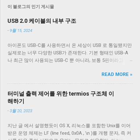
워드가 같은 의미를 가진다고 생각하는 사람이 많다. 하지만
용되는 X86의 경우 메모리에...
이 블로그의 인기 게시물
C++에서 volatile 은 멀티 스레드와 아무런 관련이 없다. 이는
과거 C 표준에 스레드와 관련된 내용이 없던 시절에 추가된
USB 2.0 케이블의 내부 구조
이후로 지금까지 스펙이 변경되지 않았기 때문이다. 그래서
-
9월 15, 2024
C++의 volatile 은 싱글 스레드 코드에서 변수의 접근이 최적
화되어 사라지는 것을 막을 뿐이다. 예를 들어 int a 가 있을
아이폰도 USB-C를 사용하면서 온 세상이 USB 로 통일됐지만
때 a += 1 을 반복하는 코드가 3회 반복될 때, 이 중간에 a 에
실제로는 너무 다양한 USB가 존재한다. 기본 형태인 USB-A
접근하는 코드가 없으면, 이 코드는 a += 3 으로 최적화될 수
나 최근 많이 사용되는 USB-C 뿐 아니라, 보통 5핀이라고 불
있다. 만약 중간에 a 에 접근하는 코드가 있어도, 매번 a 를 메
리는 micro-B를 포함한 다양한 USB-B 컨넥터들이 존재한다.
모리에서 접근하지 않고, a 를 레지스터에 집어넣어 최적화할
READ MORE »
그래도 컨넥터는 모양이 다르기 때문에 쉽게 구분할 수 있는
수 있다. 하지만 a 의 타입이 volatile int 였다면, 이와 같은 최
데 케이블은 답이 없다. 겉으로는 똑같아 보이는 케이블이라
적화는 할 수 없고 a 를 메모리에서 읽어 1을 더하여 메모리
도 어떤 케이블은 데이터 통신이 안 되고 어떤 케이블은 데이
에 쓰는 코드가 3번 들어가야 한다. 하지만 리오더링 되는 것
터미널 출력 제어를 위한 termios 구조체 이
터 통신이 가능하다. 이런 차이는 케이블 내부 구성에 따라 발
을 막지 않는다. 따라서 의존성이 없는 두 변수가 volatile로 선
해하기
생한다. 이번 글에서는 USB 2.0 케이블의 내부를 통해 USB 케
언돼 있을 때 이 두 변수 사이에 읽기/쓰기는...
-
3월 20, 2023
이블에 대해 자세히 알아보겠다. Micro-B 케이블의 편조 차폐
와 호일 차폐 위 사진은 집에서 돌아다니던 A - Micro-B USB
지난 글 에서 설명했듯이 OS X, 리눅스를 포함한 Unix를 이어
2.0 케이블의 피복을 벗겨낸 것이다. 절연체 아래로 금속 선이
받은 운영 체제는 LF (line feed, 0x0A , \n )를 개행 문자, 즉 커
있는 것을 알 수 있다. 이 선들은 금속 선이지만 전선은 아니