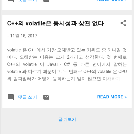
volatile object s are evaluated strictly according to the rules
트럭션을 이용하여 CPU가 순서를 바꿔 실행하는 것을 막기
of the abstract machine. - C++14 intro.execution 1.9.8.1 C++
때문에 성능이 떨어진다. 하지만 x86에서 테스트 된 코드를
표준에 적혀있는 위의 문장에 따르면 volatile object에 접근이
그대로 사용할 수 있다.
C++의 volatile은 동시성과 상관 없다
엄격하게 실행된다고 적혀있다. 이 문장을 잘못 이해해서 엄
격한 순서로 실행된다고 받아들이는 사람들이 있다. 하지만
-
11월 18, 2017
이는 그저 volatile object에 접근하는 코드는 as-if rule 에 의
해 최적화되지 못한다는 것으로 메모리에 접근해야 할 코드
volatile 은 C++에서 가장 오해받고 있는 키워드 중 하나일 것
를 최적화해서 없애거나, 레지스터 등을 이용해서 최적화하
이다. 오해받는 이유는 크게 2개라고 생각한다. 첫 번째로
지 못한다는 것이다. 그보다 중요한 것은 abstract machine의
C++의 volatile 이 Java나 C# 등 다른 언어에서 말하는
규칙을 따른다는 것이다. 여기서 말하는 abstract machine은
volatile 과 다르기 때문이고, 두 번째로 C++의 volatile 은 CPU
다른 구현체에서 같은 동작을 보장하기 위해 C++ 표준이 기
와 컴파일러가 어떻게 동작하는지 알지 않으면 이해하기 어
술한 가상의 기계를 의미한다. 근데 이 abstract machine은
려운 비직관적인 기능이기 때문이라고 생각한다. Java나 C#
의존성이 없는 다른 메모리 영역에 접근하는 것에 대해 순서
등 다른 언어에서 volatile 은 다른 스레드에서 visibility를 보장
를 보장하지 않는다. 이는 컴파일러가 as-if rule에 따라 최적
READ MORE »
댓글 쓰기
해주기 위해 사용된다. 따라서 변수의 접근이 리오더링 되는
화할 여지를 남겨두기 위해 서기도 하지만, 실제로 CPU가 실
것을 막고, 언제나 최신 값을 유지하는 것을 보장해준다. 특히
행 시간에 메모리 접근을 재배치 할 수 있기 때문이다. 그래서
나 멀티 스레드 프로그래밍을 한다면 누구나 한 번쯤 읽어본
실제로 어셈블리의 순서대로 실행될지 알 수 없다. 물론 모든
글 더보기
다는 고전 명작 The Art of Multiprocessor Programming 에서
인스트럭션이 재배치되는 것은 아니고 CPU마다 자신이 재배
그 예제 코드가 Java로 돼 있기 때문에 C++에서도 volatile 키
치하여 실행할 수 있는 조합이 있다. 예를 들어 가장 많이 사