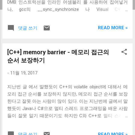
DMB 인스트럭션을 인라인 어셈블리 를 사용하여 집어넣거
나, gcc의 __sync_synchronize 나 Visual C++의
MemoryBarrier 매크로를 사용하는 방법이 일반적이다. 여기
에 Visual C++은 volatile 에 추가적인 제약을 거는 방법으로
READ MORE »
댓글 쓰기
메모리 접근 순서를 보장하는 방법을 마련하였다. Visual
C++의 컴파일 옵션에서는 volatile 의 동작을 2가지 중 하나로
선택할 수 있다. /volatile:iso 로 컴파일하면, iso 표준대로 메
[C++] memory barrier - 메모리 접근의
모리 접근 순서와 상관없이 as-if rule 에 의해 코드가 최적화
순서 보장하기
되어 사라지는 것만을 방지한다. 하지만 /volatile:ms 로 컴파
일하면 iso 표준에서 규정하는 제약에 추가적으로 volatile
-
11월 19, 2017
object에 접근하는 것이 load-acquire, store-release
semantic 을 따른다. 즉, 간략히 말하면 store는 뒤에 있는
지난번 글 에서 말했듯이 C++의 volatile object에 대해서 메
load가 실행된 다음에 실행될 수 있지만, 다른 메모리 접근의
모리 접근 순서를 보장하지 않지만, 메모리 접근 순서를 보장
순서는 순서대로 실행되는 게 보장된다. 컴파일 때 아무 옵션
한다고 잘못 아는 사람이 많이 있다. 이는 지난번에 글에서 말
을 안 주면 x86에서는 /volatile:ms 가 기본값이다. 사실 x86
했듯이 Java나 C#으로 멀티 스레드 프로그래밍을 배운 사람
CPU는 load-acquire, store-release semantic을 따르기 때문
들이 잘못 알기 때문이기도 하지만 C와 C++로 멀티 스레드
에 volatile object에 접근하는 코드는 컴파일 타임에 순서를
프로그래밍을 배운 사람들도 잘못 아는 경우가 많다. 그런 경
바꾸지 않겠다는 것이다. ARM에서는 /volatile:iso 가 기본값
우는 보통 아래와 같은 착각을 하기 때문이다. Access to
이다. 따라서 /volatile:ms 를 이용하여 컴파일하면 DMB 인스
READ MORE »
댓글 쓰기