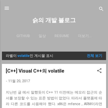
기본 콘텐츠로 건너뛰기
슭의 개발 블로그
GITHUB
일상
RESUME
더보기…
BLOG.SEULGI.DEV
라벨이
volatile
인 게시물 표시
전체 보기
글
[C++] Visual C++의 volatile
-
11월 20, 2017
지난번 글 에서 말했듯이 C++ 11 이전에는 메모리 접근의 순
서를 보장할 수 있는 표준 방법이 없었다. 따라서 플랫폼에 따
라 다른 코드를 사용해야 했다. x86은 mfence , ARM이라면