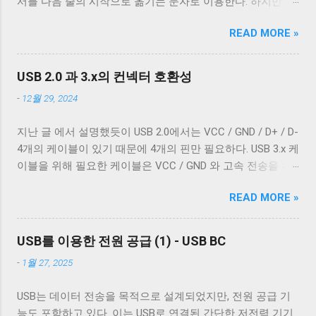
서를 다음 줄의 시작으로 옮기는 문자로 이용한다. 하지만 표
다. 이 선은 전자기 차폐를 목적으로 들어간 금속 선이다. 실
준에 정의 된 LF 의 동작은 커서를 다음 줄로 내리는 것일 뿐,
제 전선은 이 금속 선을 벗겨야 나온다. 이번에 자른 케이블에
READ MORE »
커서를 줄의 처음으로 이동하지 않는다. 파일을 항상 운영 체
는 두 종류의 차폐가 사용됐다. 하나는 얇은 금속 호일이고,
제에 종속적인 애플리케이션을 통해서만 접근한다면 표준과
다른 하나는 얇은 도체의 가닥으로 이루어져 있다. 전자는 보
다른 동작은 문제되지 않는다. 하지만 파일과 입출력의 구분
통 호일 차폐(Foil Shielding)라고 부르고 후자는 편조 차폐
USB 2.0 과 3.x의 컨넥터 호환성
이 없는 유닉스 계열에서 파일과 프로세스의 입출력이 상호
(Braided Shielding)라고 부른다. 이 둘은 다 외부 전자기장으
-
12월 29, 2024
작용할 때 이 차이는 문제될 수 있다. 이 차이를 다루기 위해
로부터 전선을 보호하기 위해 사용되지만, 특성이 약간 다르
서 터미널은 출력에 적절한 가공을 하여 출력한다. 이를 제어
다. 보통 편조 차폐가 저주파수 전자기파를 차단하는 것에 효
지난 글 에서 설명했듯이 USB 2.0에서는 VCC / GND / D+ / D-
하기 위한 플래그가 POSIX.1 표준이 정의 하는 termios 구조
과적이고, 호일 차폐가 고주파수 전자기파를 차단하는 데 효
4개의 케이블이 있기 때문에 4개의 핀만 필요하다. USB 3.x 케
체의 c_oflag 다. c_oflag 는 터미널이 받은 문자를 출력하기
과적이다. USB 3.0의 고속 전송 케이블은 이 두 차폐를 사용하
이블을 위해 필요한 케이블은 VCC / GND 와 고속 전송을 위
전에 어떤 후처리를 할지에 대한 플래그다. c_oflag에서 가장
는 것이 필수적이고, 그 외의 경우에는 필수는 아니고 권장 사
한 두 쌍의 레인( SSRx+ , SSRx- , SSTx+ , SSTx- 라고 한다. 이
중요한 플래그는 OPOST 다. 이는 입력에 대한 후처리를 할지
항이다. 하지만 어지간한 싸구려 케이블을 쓰지 않는 한 요즘
READ MORE »
에 대한 자세한 설명은 다음 기회에 하도록 하겠다.) 그리고
말지에 대한 플래그로 OPOST 가 꺼져있으면 다른 플래그와
은 USB 2.0 케이블에도 이 두 가지를 같이 사용한다. 차폐 선
혹시 차폐에 쌓여있을 수 있는 노이즈를 접지로 보내 안전하
상관없이 터미널은 받은 문자열을 그대로 보여준다. 이 플래
이 쉴드와 연결되지 않았다 하지만 고속 전송을 지원하는 케
게 제거하기 위한 GND_DRAIN 케이블까지 총 7개의 케이블
그를 끄는 경우는 거의 없다. 하지만 터미널을 텍스트를 보여
USB를 이용한 전원 공급 (1) - USB BC
이블이 ...
이 사용된다. 이 중 VCC 와 GND 는 USB 2.0에서 사용하는 선
주기 위한 용도가 아닌 바이너리 데이터를 전송하기 위해 사
-
1월 27, 2025
과 공유하기 때문에 새로운 5개의 선이 더 필요하다. 이미지
용하는 경우 끄는 것이 좋다. 터미널이 Unix 계열 운영 체제에
출처: Wikipedia 이미지 출처: Wikipedia 이 5개의 선을 핀에 연
서 원하는대로 동작할 수 있게 해주는 플래그는 ONLCR 이다.
USB는 데이터 전송을 목적으로 설계되었지만, 전원 공급 기
결하기 위해 USB 3.0 표준은 새로운 모양의 Type B 컨넥터를
ONLCR 이 켜져 있으면 터미널은 출력을 해석할 때 NL 을
능도 포함하고 있다. 이는 USB로 연결된 간단한 저전력 기기