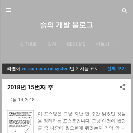
기본 콘텐츠로 건너뛰기
슭의 개발 블로그
GITHUB
일상
RESUME
더보기…
BLOG.SEULGI.DEV
라벨이
version control system
인 게시물 표시
전체 보기
글
2018년 15번째 주
-
4월 14, 2018
이 포스팅은 그냥 지난 한 주간 읽었던 것들
을 정리하는 포스트입니다. 그냥 예전에 봤던
글 중 나중에 필요한데 뭐였는지 기억 안 나