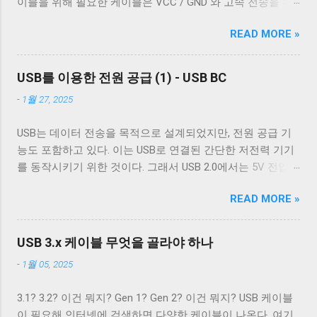
이블을 위해 필요한 케이블은 VCC / GND 와 고속 전송을 위
전에 어떤 후처리를 할지에 대한 플래그다. c_oflag에서 가장
는 것이 필수적이고, 그 외의 경우에는 필수는 아니고 권장 사
한 두 쌍의 레인( SSRx+ , SSRx- , SSTx+ , SSTx- 라고 한다. 이
중요한 플래그는 OPOST 다. 이는 입력에 대한 후처리를 할지
항이다. 하지만 어지간한 싸구려 케이블을 쓰지 않는 한 요즘
READ MORE »
에 대한 자세한 설명은 다음 기회에 하도록 하겠다.) 그리고
말지에 대한 플래그로 OPOST 가 꺼져있으면 다른 플래그와
은 USB 2.0 케이블에도 이 두 가지를 같이 사용한다. 차폐 선
혹시 차폐에 쌓여있을 수 있는 노이즈를 접지로 보내 안전하
상관없이 터미널은 받은 문자열을 그대로 보여준다. 이 플래
이 쉴드와 연결되지 않았다 하지만 고속 전송을 지원하는 케
게 제거하기 위한 GND_DRAIN 케이블까지 총 7개의 케이블
그를 끄는 경우는 거의 없다. 하지만 터미널을 텍스트를 보여
USB를 이용한 전원 공급 (1) - USB BC
이블이 ...
이 사용된다. 이 중 VCC 와 GND 는 USB 2.0에서 사용하는 선
주기 위한 용도가 아닌 바이너리 데이터를 전송하기 위해 사
-
1월 27, 2025
과 공유하기 때문에 새로운 5개의 선이 더 필요하다. 이미지
용하는 경우 끄는 것이 좋다. 터미널이 Unix 계열 운영 체제에
출처: Wikipedia 이미지 출처: Wikipedia 이 5개의 선을 핀에 연
서 원하는대로 동작할 수 있게 해주는 플래그는 ONLCR 이다.
USB는 데이터 전송을 목적으로 설계되었지만, 전원 공급 기
결하기 위해 USB 3.0 표준은 새로운 모양의 Type B 컨넥터를
ONLCR 이 켜져 있으면 터미널은 출력을 해석할 때 NL 을
능도 포함하고 있다. 이는 USB로 연결된 간단한 저전력 기기
도입했다. 기존 Type B 컨넥터는 4개의 핀만을 가지고 있고
CRNL 로 해석한다. 즉, Unix에서도 ONLCR 이 꺼져있다면, LF
를 동작시키기 위한 것이다. 그래서 USB 2.0에서는 5V 전압과
확장할 수 없는 구조로 돼있기 때문이다. 따라서 Type B 컨넥
를 만났을 때, 다음 줄의 처음으로 이동하는 것이 아닌, 현재
0.5A의 전류를, USB 3.2에서는 5V 전압과 0.9A의 전류 공급이
터의 경우에는 컨넥터 모양만으로도 USB 2.0 케이블인지
위치의 다음 줄로 이동한다. Unix 계열 운영 체제에서 윈도우
READ MORE »
가능하다. 하지만 이 스펙은 어디까지나 USB를 통한 데이터
USB 3.0 케이블인지 쉽게 구분할 수 있다. 하지만 Type A 컨넥
에서 만들어진 파일을 출력해야 할 경우, CRNL 을 NL 로 바꾸
통신을 하는 데 필요한 디바이스를 동작시키기 위함이지,
터나 Type C 컨넥터는 상황이 다르다. 상하 대칭으로 24개의
지 않고도 ONLCR 플래그를 끄는 것 만으로도 간단하게 출력
USB를 전원 공급을 위해 이용하려는 목적은 아니었다. 따라
핀을 가져 최대 12개의 선을 연결할 수 있는 Type C 컨넥터는
USB 3.x 케이블 무엇을 골라야 하나
할 수 있다. 이외에도 구형 Mac OS 처럼 동작하게 해주는
서 저전력 기기가 아닌 외장 하드 같은 디바이스는 별도의 전
컨넥터 모양 만으로 USB 2.0 케이블인지 USB 3.x 케이블인지
OCRNL 플래그나 탭문자( 0x09 , \t )를...
-
1월 05, 2025
원 공급을 필요로 했고, USB를 통한 전원 충전은 USB가 본래
구분할 수 없고, 케이블에 SuperSpeed 로고가 있는지 확인해
의도했던 기능이 아닌 일종의 부작용에 가까운 일이었다. 하
야 한다. 그렇지 않으면 다음과 같이 Type C - Type C 케이블
3.1? 3.2? 이건 뭐지? Gen 1? Gen 2? 이건 뭐지? USB 케이블
지만 iPod을 비롯한 많은 MP3 플레이어나 PMP 플레이어들
이지만 최대 전송 속도가 480 Mbps인 케이블을 만나게 된다.
이 필요해 인터넷에 검색하면 다양한 케이블이 나온다. 여기