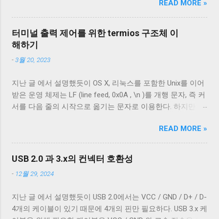
READ MORE »
그래도 컨넥터는 모양이 다르기 때문에 쉽게 구분할 수 있는
움이 된다. 이것들은 전부 그냥 추가된 것이
데 케이블은 답이 없다. 겉으로는 똑같아 보이는 케이블이라
아니다. 애초에 git을 처음 만든 사람은 Linus
도 어떤 케이블은 데이터 통신이 안 되고 어떤 케이블은 데이
Torvalds 다. 그의 성격상 쓸모없는 것은 추가
터미널 출력 제어를 위한 termios 구조체 이
터 통신이 가능하다. 이런 차이는 케이블 내부 구성에 따라 발
되지 않았다. 전부 제각각의 목적을 가지고
해하기
생한다. 이번 글에서는 USB 2.0 케이블의 내부를 통해 USB 케
있다. 이 목적을 이해하는 것이 중요한데 아
-
3월 20, 2023
이블에 대해 자세히 알아보겠다. Micro-B 케이블의 편조 차폐
쉽게도 글로 잘 설명할 자신이 없다. 사실 이
와 호일 차폐 위 사진은 집에서 돌아다니던 A - Micro-B USB
걸 이해하는 가장 빠르고 확실한 방법은 svn
지난 글 에서 설명했듯이 OS X, 리눅스를 포함한 Unix를 이어
2.0 케이블의 피복을 벗겨낸 것이다. 절연체 아래로 금속 선이
을 써보는 것이다. 쓰다 보면 불편한 부분들
받은 운영 체제는 LF (line feed, 0x0A , \n )를 개행 문자, 즉 커
있는 것을 알 수 있다. 이 선들은 금속 선이지만 전선은 아니
이 자주 생기는데, git에서는 위에서 말한 것
서를 다음 줄의 시작으로 옮기는 문자로 이용한다. 하지만 표
다. 이 선은 전자기 차폐를 목적으로 들어간 금속 선이다. 실
들을 이용해 이를 쉽고 빠르게 해결할 수 있
준에 정의 된 LF 의 동작은 커서를 다음 줄로 내리는 것일 뿐,
제 전선은 이 금속 선을 벗겨야 나온다. 이번에 자른 케이블에
다. 사람들이 git을 어려워하는 두 번째 이유
READ MORE »
커서를 줄의 처음으로 이동하지 않는다. 파일을 항상 운영 체
는 두 종류의 차폐가 사용됐다. 하나는 얇은 금속 호일이고,
는 명령어가 복잡하다는 것이다. 이건 어쩔
제에 종속적인 애플리케이션을 통해서만 접근한다면 표준과
다른 하나는 얇은 도체의 가닥으로 이루어져 있다. 전자는 보
수 없다. 사실 git의 명령어는 규칙성 없이 만
다른 동작은 문제되지 않는다. 하지만 파일과 입출력의 구분
통 호일 차폐(Foil Shielding)라고 부르고 후자는 편조 차폐
USB 2.0 과 3.x의 컨넥터 호환성
들어졌다. 그래서 외우는 수밖에 없다. 하지만
이 없는 유닉스 계열에서 파일과 프로세스의 입출력이 상호
(Braided Shielding)라고 부른다. 이 둘은 다 외부 전자기장으
어떤 상황에서 어떤 명령어를 써야 한다는 식
-
12월 29, 2024
작용할 때 이 차이는 문제될 수 있다. 이 차이를 다루기 위해
로부터 전선을 보호하기 위해 사용되지만, 특성이 약간 다르
으로 외우면 끝이 없다. 그보다는 각 명령어
서 터미널은 출력에 적절한 가공을 하여 출력한다. 이를 제어
다. 보통 편조 차폐가 저주파수 전자기파를 차단하는 것에 효
가 어떤 상태와 연관이 있는지를 보는 ...
지난 글 에서 설명했듯이 USB 2.0에서는 VCC / GND / D+ / D-
하기 위한 플래그가 POSIX.1 표준이 정의 하는 termios 구조
과적이고, 호일 차폐가 고주파수 전자기파를 차단하는 데 효
4개의 케이블이 있기 때문에 4개의 핀만 필요하다. USB 3.x 케
체의 c_oflag 다. c_oflag 는 터미널이 받은 문자를 출력하기
과적이다. USB 3.0의 고속 전송 케이블은 이 두 차폐를 사용하