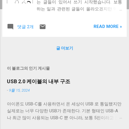
는 글들이 있어서 쓰기 시작했습니다. 보통
하는 일과 관련된 글들이 올라오겠지만 딱히
정해둔 주제는 없고, 그때그때 관심 있었던
것을 읽었기 때문에 지난주에 쓰인 글일 수도
READ MORE »
댓글 2개
있고 몇 년 전에 쓰인 글일 수도 있습니다. 실
제로 git 을 사용하면서 단순히 커맨드를 외워
서 사용하는 사람들을 많이 봤다. 보통 그 이
글 더보기
유로 크게 두 가지를 든다. 첫 번째로 git의
mental model 이 복잡하다는 것이다. git에서
변경된 내용은 크게 다음 상태 중 하나가 된
이 블로그의 인기 게시물
다. 리모트에 존재하는 상태 로컬 브랜치에
있는 상태 브랜치에 머지되지 않았지만 add
USB 2.0 케이블의 내부 구조
돼 있는 상태 변경은 있지만 add 되지는 않은
-
9월 15, 2024
상태 stash에 들어있는 상태 예전에 커밋했
었지만 지금은 브랜치로 따라갈 수 없는 상태
아이폰도 USB-C를 사용하면서 온 세상이 USB 로 통일됐지만
이 중에서 내가 수정했던 내용이 어떤 상태인
실제로는 너무 다양한 USB가 존재한다. 기본 형태인 USB-A
지 모르는 것이 헷갈리게 하는 첫 번째 이유
나 최근 많이 사용되는 USB-C 뿐 아니라, 보통 5핀이라고 불
다. 하지만 반대로 왜 이렇게 많은 상태를 가
리는 micro-B를 포함한 다양한 USB-B 컨넥터들이 존재한다.
지게 됐을지 생각해보면 git을 사용하는 데 도