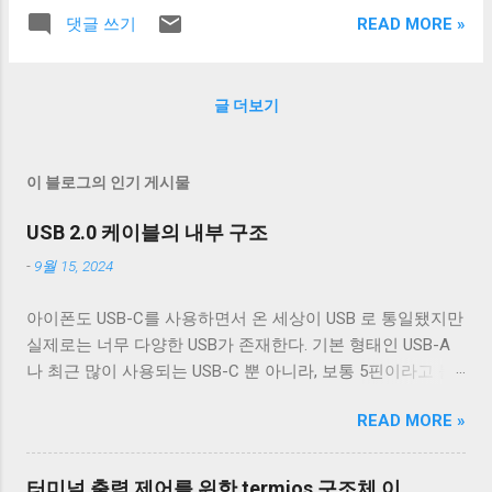
노드의 상태를 모르기 때문이다. 이런 식으로 일부 노드에게
은 사실상 safety와 liveness 중 무엇을 선택하고 무엇을 버릴
READ MORE »
댓글 쓰기
만 틀린 메시지를 보내는 노드를 가정하는 모델을 byzantine
까 하는 문제이다. Liveness over Safety 비트코인 이 사용하
failure model이라고 부른다. Byzantine failure model은 네트
는 합의 알고리즘은 사토시 나카모토가 처음 제안하였기 때
워크에서 가장 풀기 어려운 모델임과 동시에 실제 네트워크
문에 nakamoto consensus라고도 불린다. Nakamoto
글 더보기
에서 반드시 해결해야 하는 문제다. 특히 다른 노드를 신뢰할
consensus는 언제나 더 어려운 문제를 푼 체인이 있으면 그
수 없는 p2p에서는 반드시 Byzantine failure model을 가정하
체인을 유효한 체인으로 판단한다. 즉, 지금 있는 체인보다 ...
고 예외 상황을 처리해야 한다. 그렇다고 인증된 노드만으로
이 블로그의 인기 게시물
구성된 분산 시스템이라고 byzantine failure model을 가정하
지 않아도 된다는 것은 아니다. 노드 자체는 신뢰할 수 있는
USB 2.0 케이블의 내부 구조
사람이 관리하더라도 해킹당했을 수도 있고, 버그로 잘못된
-
9월 15, 2024
메시지를 보낼 수도 있고, 하드웨어에 문제가 발생할 수도 있
다. Byzantine failure model에서도 정상적으로 돌아가는 시스
아이폰도 USB-C를 사용하면서 온 세상이 USB 로 통일됐지만
템을 byzantine fault tolerance (a.k.a. BFT)라고 말한다. 당연
실제로는 너무 다양한 USB가 존재한다. 기본 형태인 USB-A
히 BFT라고 해도 무한히 많은 faulty 노드에 대해서 동작하지
나 최근 많이 사용되는 USB-C 뿐 아니라, 보통 5핀이라고 불
는 않는다. 그래서 보통 어떤 시스템이 BFT라고 말할 때 전체
리는 micro-B를 포함한 다양한 USB-B 컨넥터들이 존재한다.
노드 중 몇 개의 노드에 문제가 있을 때까지 동작하는지를 같
READ MORE »
그래도 컨넥터는 모양이 다르기 때문에 쉽게 구분할 수 있는
이 말한다. 예를 들어 N = 5f라고 말하면, 전체 노드 중 1/5가
데 케이블은 답이 없다. 겉으로는 똑같아 보이는 케이블이라
byzantine failure일 때 정상 동작하는 시스템이고 N = 3 f + 1
도 어떤 케이블은 데이터 통신이 안 되고 어떤 케이블은 데이
이라고 말하면, 전체 노드 중 1/3이 byzantine failure일 때까
터미널 출력 제어를 위한 termios 구조체 이