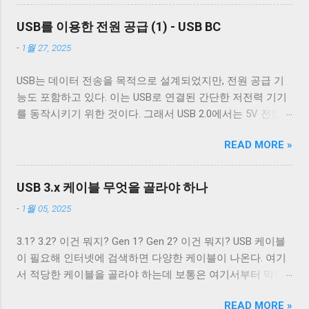
혹시 차폐에 쌓여있을 수 있는 노이즈를 접지로 보내 안전하
상관없이 터미널은 받은 문자열을 그대로 보여준다. 이 플래
이 쉴드와 연결되지 않았다 하지만 고속 전송을 지원하는 케
게 제거하기 위한 GND_DRAIN 케이블까지 총 7개의 케이블
그를 끄는 경우는 거의 없다. 하지만 터미널을 텍스트를 보여
USB를 이용한 전원 공급 (1) - USB BC
이블이 ...
이 사용된다. 이 중 VCC 와 GND 는 USB 2.0에서 사용하는 선
주기 위한 용도가 아닌 바이너리 데이터를 전송하기 위해 사
-
1월 27, 2025
과 공유하기 때문에 새로운 5개의 선이 더 필요하다. 이미지
용하는 경우 끄는 것이 좋다. 터미널이 Unix 계열 운영 체제에
출처: Wikipedia 이미지 출처: Wikipedia 이 5개의 선을 핀에 연
서 원하는대로 동작할 수 있게 해주는 플래그는 ONLCR 이다.
USB는 데이터 전송을 목적으로 설계되었지만, 전원 공급 기
결하기 위해 USB 3.0 표준은 새로운 모양의 Type B 컨넥터를
ONLCR 이 켜져 있으면 터미널은 출력을 해석할 때 NL 을
능도 포함하고 있다. 이는 USB로 연결된 간단한 저전력 기기
도입했다. 기존 Type B 컨넥터는 4개의 핀만을 가지고 있고
CRNL 로 해석한다. 즉, Unix에서도 ONLCR 이 꺼져있다면, LF
를 동작시키기 위한 것이다. 그래서 USB 2.0에서는 5V 전압과
확장할 수 없는 구조로 돼있기 때문이다. 따라서 Type B 컨넥
를 만났을 때, 다음 줄의 처음으로 이동하는 것이 아닌, 현재
0.5A의 전류를, USB 3.2에서는 5V 전압과 0.9A의 전류 공급이
터의 경우에는 컨넥터 모양만으로도 USB 2.0 케이블인지
위치의 다음 줄로 이동한다. Unix 계열 운영 체제에서 윈도우
READ MORE »
가능하다. 하지만 이 스펙은 어디까지나 USB를 통한 데이터
USB 3.0 케이블인지 쉽게 구분할 수 있다. 하지만 Type A 컨넥
에서 만들어진 파일을 출력해야 할 경우, CRNL 을 NL 로 바꾸
통신을 하는 데 필요한 디바이스를 동작시키기 위함이지,
터나 Type C 컨넥터는 상황이 다르다. 상하 대칭으로 24개의
지 않고도 ONLCR 플래그를 끄는 것 만으로도 간단하게 출력
USB를 전원 공급을 위해 이용하려는 목적은 아니었다. 따라
핀을 가져 최대 12개의 선을 연결할 수 있는 Type C 컨넥터는
USB 3.x 케이블 무엇을 골라야 하나
할 수 있다. 이외에도 구형 Mac OS 처럼 동작하게 해주는
서 저전력 기기가 아닌 외장 하드 같은 디바이스는 별도의 전
컨넥터 모양 만으로 USB 2.0 케이블인지 USB 3.x 케이블인지
OCRNL 플래그나 탭문자( 0x09 , \t )를...
-
1월 05, 2025
원 공급을 필요로 했고, USB를 통한 전원 충전은 USB가 본래
구분할 수 없고, 케이블에 SuperSpeed 로고가 있는지 확인해
의도했던 기능이 아닌 일종의 부작용에 가까운 일이었다. 하
야 한다. 그렇지 않으면 다음과 같이 Type C - Type C 케이블
3.1? 3.2? 이건 뭐지? Gen 1? Gen 2? 이건 뭐지? USB 케이블
지만 iPod을 비롯한 많은 MP3 플레이어나 PMP 플레이어들
이지만 최대 전송 속도가 480 Mbps인 케이블을 만나게 된다.
이 필요해 인터넷에 검색하면 다양한 케이블이 나온다. 여기
이 이를 이용한 충전 기능을 가지고 나왔다. 어차피 데이터 통
USB 2.0 Type C 케이블도 존재한다. Type A 컨넥터는 상황이
서 적당한 케이블을 골라야 하는데 보통은 여기서부터 막막
신을 위해 USB 포트가 필요하니 별도의 충전 포트를 만드는
좀 재밌다. Type A 컨넥터도 원래는 4개의 핀만을 지원하도록
해진다. 3.1과 3.2의 차이는 무엇이고 3.1 Gen 2와 3.2 Gen 2는
것보다 USB 포트를 재사용하는 것이 기기를 싸고 가볍고 작
설계됐다. 하지만 Type B와는 다르게 Type A 컨넥터는 너무
READ MORE »
무슨 차이가 있을까? 3.2 Gen 1은 3.1 Gen 2보다 좋은 것일