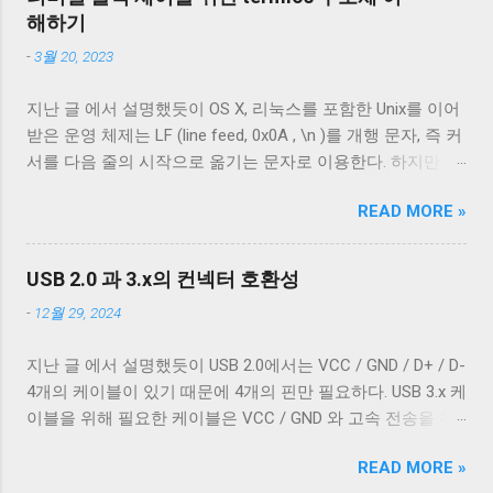
터 통신이 가능하다. 이런 차이는 케이블 내부 구성에 따라 발
지는 문제없이 돌아가는 시스템을 말한다. 같은 BFT라고 한
해하기
생한다. 이번 글에서는 USB 2.0 케이블의 내부를 통해 USB 케
다면, 감당할 수 있는 faulty 노드의 비...
-
3월 20, 2023
이블에 대해 자세히 알아보겠다. Micro-B 케이블의 편조 차폐
와 호일 차폐 위 사진은 집에서 돌아다니던 A - Micro-B USB
지난 글 에서 설명했듯이 OS X, 리눅스를 포함한 Unix를 이어
2.0 케이블의 피복을 벗겨낸 것이다. 절연체 아래로 금속 선이
받은 운영 체제는 LF (line feed, 0x0A , \n )를 개행 문자, 즉 커
있는 것을 알 수 있다. 이 선들은 금속 선이지만 전선은 아니
서를 다음 줄의 시작으로 옮기는 문자로 이용한다. 하지만 표
다. 이 선은 전자기 차폐를 목적으로 들어간 금속 선이다. 실
준에 정의 된 LF 의 동작은 커서를 다음 줄로 내리는 것일 뿐,
제 전선은 이 금속 선을 벗겨야 나온다. 이번에 자른 케이블에
READ MORE »
커서를 줄의 처음으로 이동하지 않는다. 파일을 항상 운영 체
는 두 종류의 차폐가 사용됐다. 하나는 얇은 금속 호일이고,
제에 종속적인 애플리케이션을 통해서만 접근한다면 표준과
다른 하나는 얇은 도체의 가닥으로 이루어져 있다. 전자는 보
다른 동작은 문제되지 않는다. 하지만 파일과 입출력의 구분
통 호일 차폐(Foil Shielding)라고 부르고 후자는 편조 차폐
USB 2.0 과 3.x의 컨넥터 호환성
이 없는 유닉스 계열에서 파일과 프로세스의 입출력이 상호
(Braided Shielding)라고 부른다. 이 둘은 다 외부 전자기장으
-
12월 29, 2024
작용할 때 이 차이는 문제될 수 있다. 이 차이를 다루기 위해
로부터 전선을 보호하기 위해 사용되지만, 특성이 약간 다르
서 터미널은 출력에 적절한 가공을 하여 출력한다. 이를 제어
다. 보통 편조 차폐가 저주파수 전자기파를 차단하는 것에 효
지난 글 에서 설명했듯이 USB 2.0에서는 VCC / GND / D+ / D-
하기 위한 플래그가 POSIX.1 표준이 정의 하는 termios 구조
과적이고, 호일 차폐가 고주파수 전자기파를 차단하는 데 효
4개의 케이블이 있기 때문에 4개의 핀만 필요하다. USB 3.x 케
체의 c_oflag 다. c_oflag 는 터미널이 받은 문자를 출력하기
과적이다. USB 3.0의 고속 전송 케이블은 이 두 차폐를 사용하
이블을 위해 필요한 케이블은 VCC / GND 와 고속 전송을 위
전에 어떤 후처리를 할지에 대한 플래그다. c_oflag에서 가장
는 것이 필수적이고, 그 외의 경우에는 필수는 아니고 권장 사
한 두 쌍의 레인( SSRx+ , SSRx- , SSTx+ , SSTx- 라고 한다. 이
중요한 플래그는 OPOST 다. 이는 입력에 대한 후처리를 할지
항이다. 하지만 어지간한 싸구려 케이블을 쓰지 않는 한 요즘
READ MORE »
에 대한 자세한 설명은 다음 기회에 하도록 하겠다.) 그리고
말지에 대한 플래그로 OPOST 가 꺼져있으면 다른 플래그와
은 USB 2.0 케이블에도 이 두 가지를 같이 사용한다. 차폐 선