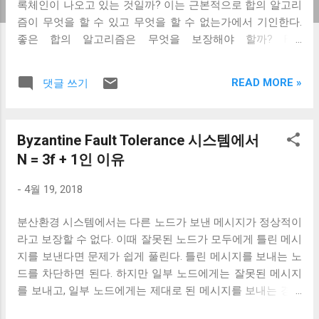
록체인이 나오고 있는 것일까? 이는 근본적으로 합의 알고리
즘이 무엇을 할 수 있고 무엇을 할 수 없는가에서 기인한다.
좋은 합의 알고리즘은 무엇을 보장해야 할까? FLP
impossibility 우선 아무 문제 없는 두 노드가 서로 다른 값으
로 합의하면 안 된다. 다른 값을 합의했다는 것은 블록체인 관
READ MORE »
댓글 쓰기
점에서 보면 같은 높이에 서로 다른 블록이 생성됐다는 것이
다. 이런 특성을 분산 시스템에서는 consensus의 safety라고
말한다. 또한, 합의가 언젠가는 이루어져야 한다. 분산 시스템
Byzantine Fault Tolerance 시스템에서
에서 합의는 노드 간의 메시지를 주고받으며 각 노드의 상태
N = 3f + 1인 이유
를 변경시키며 이루어진다. 이때 문제없는 노드들은 무한 루
프에 빠지지 않고 반드시 상태 변경이 종료돼야 한다. 모든 노
-
4월 19, 2018
드가 문제없이 합의를 할 수 있으면 이 시스템은 liveness가
보장된다고 말한다. 쉽게 풀어 말하면 safety는 "문제없는 노
분산환경 시스템에서는 다른 노드가 보낸 메시지가 정상적이
드 사이에서는 잘못된 합의가 이루어지지 않는다"라는 것이
라고 보장할 수 없다. 이때 잘못된 노드가 모두에게 틀린 메시
고, liveness는 "문제없는 노드들은 반드시 합의를 한다"라는
지를 보낸다면 문제가 쉽게 풀린다. 틀린 메시지를 보내는 노
것이다. 문제는 byzantine failure가 아닌 fail-stop failure가 하
드를 차단하면 된다. 하지만 일부 노드에게는 잘못된 메시지
나만 있어도 safety와 liveness를 둘 다 만족하는 합의 알고리
를 보내고, 일부 노드에게는 제대로 된 메시지를 보내는 경우
즘이 존재할 수 없다 . 이를 FLP impossibility 혹은 FLP
는 문제 상황을 찾기 힘들다. 분산 시스템에서 각 노드는 다른
theorem이라고 한다. 따라서 합의 알고리즘을 선택한다는 것