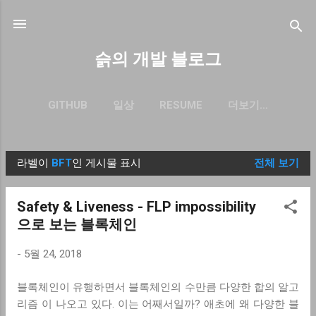
기본 콘텐츠로 건너뛰기
슭의 개발 블로그
GITHUB
일상
RESUME
더보기…
BLOG.SEULGI.DEV
라벨이
BFT
인 게시물 표시
전체 보기
글
Safety & Liveness - FLP impossibility
으로 보는 블록체인
-
5월 24, 2018
블록체인이 유행하면서 블록체인의 수만큼 다양한 합의 알고
리즘 이 나오고 있다. 이는 어째서일까? 애초에 왜 다양한 블