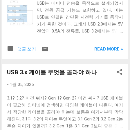
Xerox PARC...
USB는 데이터 전송을 목적으로 설계되었지
을 위한 새로운 표준을 만들었다. USB PD는
만, 전원 공급 기능도 포함하고 있다. 이는
전압과 전류를 동적으로 협상하는 방식을 채
USB로 연결된 간단한 저전력 기기를 동작시
택하여, 5 V 뿐만 아니라 9 V , 15 V , 20 V 등
키기 위한 것이다. 그래서 USB 2.0에서는 5V
다양한 전압을 지원하고 최대 240 W 까지 전
전압과 0.5A의 전류를, USB 3.2에서는 5V 전
력을 공급할 수 있도록 설계되었다. 이를 통
압과 0.9A의 전류 공급이 가능하다. 하지만 이
해 스마트폰부터 노트북, 모니터, 이론상으로
스펙은 어디까지나 USB를 통한 데이터 통신
는 일부 데스크톱 기기까지 USB-C 하나로 전
READ MORE »
댓글 쓰기
을 하는 데 필요한 디바이스를 동작시키기 위
원 공급이 가능해졌으며, 장치 간의 호환성과
함이지, USB를 전원 공급을 위해 이용하려는
범용성이 크게 향상되었다. USB PD와 CC 라
목적은 아니었다. 따라서 저전력 기기가 아닌
인 USB PD가 USB BC보다 더 많은 전력을 공
USB 3.x 케이블 무엇을 골라야 하나
외장 하드 같은 디바이스는 별도의 전원 공급
급할 수 있었던 것은 Type-C 컨넥터, 특히 CC
을 필요로 했고, USB를 통한 전원 충전은 USB
핀의 존재 덕분이다. USB Type-C 커넥터는 좌
-
1월 05, 2025
가 본래 의도했던 기능이 아닌 일종의 부작용
우 대칭 구조를 채택하여 어느 방향으로 꽂아
에 가까운 일이었다. 하지만 iPod을 비롯한 많
도 동작할 수 있도록 설계되었으며, 이 방향
3.1? 3.2? 이건 뭐지? Gen 1? Gen 2? 이건 뭐지? USB 케이블
은 MP3 플레이어나 PMP 플레이어들이 이를
감지를 담당하는 것이 바로 Configuration
이 필요해 인터넷에 검색하면 다양한 케이블이 나온다. 여기
이용한 충전 기능을 가지고 나왔다. 어차피
Channel(a.k.a. CC) 핀이다. 기본적으로 CC 핀
서 적당한 케이블을 골라야 하는데 보통은 여기서부터 막막
데이터 통신을 위해 USB 포트가 필요하니 별
은 케이블의 방향을 감지하고, 연결된 장치가
해진다. 3.1과 3.2의 차이는 무엇이고 3.1 Gen 2와 3.2 Gen 2는
도의 충전 포트를 만드는 것보다 USB 포트를
전력 공급자인지 소비자인지 식별하는 데 사
무슨 차이가 있을까? 3.2 Gen 1은 3.1 Gen 2보다 좋은 것일
재사용하는 것이 기기를 싸고 가볍고 작게 만