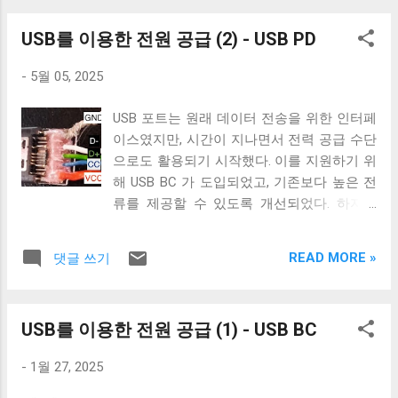
가지 주요 문제를 만든다. 첫 번째 문제는 Scattering 이라고
USB를 이용한 전원 공급 (2) - USB PD
부른다. Scattering은 특정 기능의 코드가 복사 붙여넣기를 통
해 여러 곳에 흩뿌려지는 현상을 말한다. 예를 들어, 모든 함
-
5월 05, 2025
수에 사용자 권한 확인 로직과 로깅 코드를 추가한다고 해보
자. 동일한 로깅 및 권한 확인 코드가 각 메서드 내에 반복적
USB 포트는 원래 데이터 전송을 위한 인터페
으로 나타날 것이다. Tangling 다른 문제는 Tangling 이다. 직
이스였지만, 시간이 지나면서 전력 공급 수단
역하면 얽힘이라고 할 수 있는데, 이는 비즈니스 로직과 횡단
으로도 활용되기 시작했다. 이를 지원하기 위
관심사의 코드가 하나의 모듈이나 함수 안에서 뒤섞여 복잡
해 USB BC 가 도입되었고, 기존보다 높은 전
해지는 현상을 말한다. get_book_info 함수의 주된 목적은 원
류를 제공할 수 있도록 개선되었다. 하지만
하는 책의 정보를 찾는 것이다. 하지만 로깅, 권한 확인, 성능
USB BC 1.2는 5 V 전압 고정이라는 한계를 갖
측정 등 다양한 관심사가 그 안에 뒤얽혀 있다. 이 때문에 이
고 있어, 노트북 같은 고출력 기기를 충전하
함수의 가독성은 떨어지고 핵심 비즈니스 로직을 파악하기
READ MORE »
댓글 쓰기
기에는 부족했다. 이런 제약 조건을 해결하기
어려워진다. 이는 마치 지저분한 책상과 같다. 익숙해지면 무
위해 제조사마다 별도의 급속 충전 방식을 만
엇이 어딨는지 한 번에 알 수 있지만, 익숙하지 않은 사람은
들기 시작했고, 이로 인해 특정 브랜드의 디
무엇이 어디있는지 찾기 힘들어진다. Aspect-Oriented
USB를 이용한 전원 공급 (1) - USB BC
바이스는 해당 브랜드의 충전기에서만 고속
Programming의 등장 관점 지향 프로그래밍(Aspect-Oriented
충전이 가능한 호환성 문제도 발생하였다. 이
Programming, a.k.a. AOP)은 이런 문제를 비즈니스 로직 과 횡
-
1월 27, 2025
러한 문제를 해결하기 위해 USB-IF는 USB
단 관심사 를 분리하여 해결하려 한다. AOP는 90년대 후반
Power Delivery(a.k.a. USB PD)라는 전력 공급