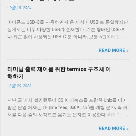
USB 2.0 케이블의 피복을 벗겨낸 것이다. 절
하지만 Type B와는 다르게 Type A 컨넥터는 너무
-
9월 15, 2024
연체 아래로 금속 선이 있는 것을 알 수 있다.
많이 사용됐다. 따라서 USB 3.x를 위해 새로운 모
이 선들은 금속 선이지만 전선은 아니다. 이
양의 컨넥터를...
아이폰도 USB-C를 사용하면서 온 세상이 USB 로 통일됐지만
선은 전자기 차폐를 목적으로 들어간 금속 선
실제로는 너무 다양한 USB가 존재한다. 기본 형태인 USB-A
이다. 실제 전선은 이 금속 선을 벗겨야 나온
나 최근 많이 사용되는 USB-C 뿐 아니라, 보통 5핀이라고 불
다. 이번에 자른 케이블에는 두 종류의 차폐
리는 micro-B를 포함한 다양한 USB-B 컨넥터들이 존재한다.
가 사용됐다. 하나는 얇은 금속 호일이고, 다
READ MORE »
그래도 컨넥터는 모양이 다르기 때문에 쉽게 구분할 수 있는
른 하나는 얇은 도체의 가닥으로 이루어져 있
데 케이블은 답이 없다. 겉으로는 똑같아 보이는 케이블이라
다. 전자는 보통 호일 차폐(Foil Shielding)라고
도 어떤 케이블은 데이터 통신이 안 되고 어떤 케이블은 데이
부르고 후자는 편조 차폐(Braided Shielding)
터미널 출력 제어를 위한 termios 구조체 이
터 통신이 가능하다. 이런 차이는 케이블 내부 구성에 따라 발
라고 부른다. 이 둘은 다 외부 전자기장으로
해하기
생한다. 이번 글에서는 USB 2.0 케이블의 내부를 통해 USB 케
부터 전선을 보호하기 위해 사용되지만, 특성
-
3월 20, 2023
이블에 대해 자세히 알아보겠다. Micro-B 케이블의 편조 차폐
이 약간 다르다. 보통 편조 차폐가 저주파수
와 호일 차폐 위 사진은 집에서 돌아다니던 A - Micro-B USB
전자기파를 차단하는 것에 효과적이고, 호일
지난 글 에서 설명했듯이 OS X, 리눅스를 포함한 Unix를 이어
2.0 케이블의 피복을 벗겨낸 것이다. 절연체 아래로 금속 선이
차폐가 고주파수 전자기파를 차단하는 데 효
받은 운영 체제는 LF (line feed, 0x0A , \n )를 개행 문자, 즉 커
있는 것을 알 수 있다. 이 선들은 금속 선이지만 전선은 아니
과적이다. USB 3.0의 고속 전송 케이블은 이
서를 다음 줄의 시작으로 옮기는 문자로 이용한다. 하지만 표
다. 이 선은 전자기 차폐를 목적으로 들어간 금속 선이다. 실
두 차폐를 사용하는 것이 필수적이고, 그 외
준에 정의 된 LF 의 동작은 커서를 다음 줄로 내리는 것일 뿐,
제 전선은 이 금속 선을 벗겨야 나온다. 이번에 자른 케이블에
의 경우에는 필수는 아니고 권장 사항이다.
READ MORE »
커서를 줄의 처음으로 이동하지 않는다. 파일을 항상 운영 체
는 두 종류의 차폐가 사용됐다. 하나는 얇은 금속 호일이고,
하지만 어지간한 싸구려 케이블을 쓰지 않는