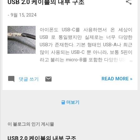
USB 2.0 케이블의 내부 구조
선과 공유하기 때문에 새로운 5개의 선이 더 필요
큰 장점은 전송속도다. 기존에 사용하던 USB 2.0 케이블은 최
하다. 이미지 출처: Wikipedia 이미지 출처:
대 480 Mbps. 즉, 60 MB/s의 전송 속도를 가졌다. USB 2.0이
-
9월 15, 2024
Wikipedia 이 5개의 선을 핀에 연결하기 위해 USB
도입되던 ...
3.0 표준은 새로운 모양의 Type B 컨넥터를 도입
아이폰도 USB-C를 사용하면서 온 세상이
했다. 기존 Type B 컨넥터는 4개의 핀만을 가지고
USB 로 통일됐지만 실제로는 너무 다양한
있고 확장할 수 없는 구조로 돼있기 때문이다. 따
USB가 존재한다. 기본 형태인 USB-A나 최근
라서 Type B 컨넥터의 경우에는 컨넥터 모양만으
많이 사용되는 USB-C 뿐 아니라, 보통 5핀이
로도 USB 2.0 케이블인지 USB 3.0 케이블인지 쉽
라고 불리는 micro-B를 포함한 다양한 USB-B
게 구분할 수 있다. 하지만 Type A 컨넥터나 Type
컨넥터들이 존재한다. 그래도 컨넥터는 모양
C 컨넥터는 상황이 다르다. 상하 대칭으로 24개의
이 다르기 때문에 쉽게 구분할 수 있는데 케
핀을 가져 최대 12개의 선을 연결할 수 있는 Type
READ MORE »
댓글 쓰기
이블은 답이 없다. 겉으로는 똑같아 보이는
C 컨넥터는 컨넥터 모양 만으로 USB 2.0 케이블인
케이블이라도 어떤 케이블은 데이터 통신이
지 USB 3.x 케이블인지 구분할 수 없고, 케이블에
안 되고 어떤 케이블은 데이터 통신이 가능하
SuperSpeed 로고가 있는지 확인해야 한다. 그렇
글 더보기
다. 이런 차이는 케이블 내부 구성에 따라 발
지 않으면 다음과 같이 Type C - Type C 케이블이
생한다. 이번 글에서는 USB 2.0 케이블의 내
지만 최대 전송 속도가 480 Mbps인 케이블을 만
부를 통해 USB 케이블에 대해 자세히 알아보
나게 된다. USB 2.0 Type C 케이블도 존재한다.
이 블로그의 인기 게시물
겠다. Micro-B 케이블의 편조 차폐와 호일 차
Type A 컨넥터는 상황이 좀 재밌다. Type A 컨넥
폐 위 사진은 집에서 돌아다니던 A - Micro-B
터도 원래는 4개의 핀만을 지원하도록 설계됐다.
USB 2.0 케이블의 내부 구조