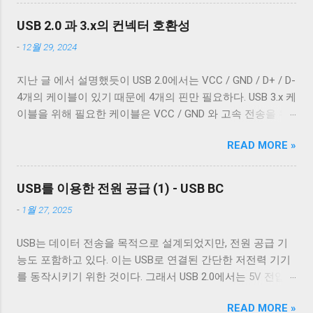
제에 종속적인 애플리케이션을 통해서만 접근한다면 표준과
다른 하나는 얇은 도체의 가닥으로 이루어져 있다. 전자는 보
한 요즘은 USB 2.0 케이블에도 이 두 가지를
다른 동작은 문제되지 않는다. 하지만 파일과 입출력의 구분
통 호일 차폐(Foil Shielding)라고 부르고 후자는 편조 차폐
USB 2.0 과 3.x의 컨넥터 호환성
같이 사용한다. 차폐 선이 쉴드와 연결되지
이 없는 유닉스 계열에서 파일과 프로세스의 입출력이 상호
(Braided Shielding)라고 부른다. 이 둘은 다 외부 전자기장으
않았다 하지만 고속 전송을 지원하는 케이블
-
12월 29, 2024
작용할 때 이 차이는 문제될 수 있다. 이 차이를 다루기 위해
로부터 전선을 보호하기 위해 사용되지만, 특성이 약간 다르
이 ...
서 터미널은 출력에 적절한 가공을 하여 출력한다. 이를 제어
다. 보통 편조 차폐가 저주파수 전자기파를 차단하는 것에 효
지난 글 에서 설명했듯이 USB 2.0에서는 VCC / GND / D+ / D-
하기 위한 플래그가 POSIX.1 표준이 정의 하는 termios 구조
과적이고, 호일 차폐가 고주파수 전자기파를 차단하는 데 효
4개의 케이블이 있기 때문에 4개의 핀만 필요하다. USB 3.x 케
체의 c_oflag 다. c_oflag 는 터미널이 받은 문자를 출력하기
과적이다. USB 3.0의 고속 전송 케이블은 이 두 차폐를 사용하
이블을 위해 필요한 케이블은 VCC / GND 와 고속 전송을 위
전에 어떤 후처리를 할지에 대한 플래그다. c_oflag에서 가장
는 것이 필수적이고, 그 외의 경우에는 필수는 아니고 권장 사
한 두 쌍의 레인( SSRx+ , SSRx- , SSTx+ , SSTx- 라고 한다. 이
중요한 플래그는 OPOST 다. 이는 입력에 대한 후처리를 할지
항이다. 하지만 어지간한 싸구려 케이블을 쓰지 않는 한 요즘
READ MORE »
에 대한 자세한 설명은 다음 기회에 하도록 하겠다.) 그리고
말지에 대한 플래그로 OPOST 가 꺼져있으면 다른 플래그와
은 USB 2.0 케이블에도 이 두 가지를 같이 사용한다. 차폐 선
혹시 차폐에 쌓여있을 수 있는 노이즈를 접지로 보내 안전하
상관없이 터미널은 받은 문자열을 그대로 보여준다. 이 플래
이 쉴드와 연결되지 않았다 하지만 고속 전송을 지원하는 케
게 제거하기 위한 GND_DRAIN 케이블까지 총 7개의 케이블
그를 끄는 경우는 거의 없다. 하지만 터미널을 텍스트를 보여
USB를 이용한 전원 공급 (1) - USB BC
이블이 ...
이 사용된다. 이 중 VCC 와 GND 는 USB 2.0에서 사용하는 선
주기 위한 용도가 아닌 바이너리 데이터를 전송하기 위해 사
-
1월 27, 2025
과 공유하기 때문에 새로운 5개의 선이 더 필요하다. 이미지
용하는 경우 끄는 것이 좋다. 터미널이 Unix 계열 운영 체제에
출처: Wikipedia 이미지 출처: Wikipedia 이 5개의 선을 핀에 연
서 원하는대로 동작할 수 있게 해주는 플래그는 ONLCR 이다.
USB는 데이터 전송을 목적으로 설계되었지만, 전원 공급 기
결하기 위해 USB 3.0 표준은 새로운 모양의 Type B 컨넥터를
ONLCR 이 켜져 있으면 터미널은 출력을 해석할 때 NL 을
능도 포함하고 있다. 이는 USB로 연결된 간단한 저전력 기기
도입했다. 기존 Type B 컨넥터는 4개의 핀만을 가지고 있고
CRNL 로 해석한다. 즉, Unix에서도 ONLCR 이 꺼져있다면, LF
를 동작시키기 위한 것이다. 그래서 USB 2.0에서는 5V 전압과
확장할 수 없는 구조로 돼있기 때문이다. 따라서 Type B 컨넥
를 만났을 때, 다음 줄의 처음으로 이동하는 것이 아닌, 현재
0.5A의 전류를, USB 3.2에서는 5V 전압과 0.9A의 전류 공급이
터의 경우에는 컨넥터 모양만으로도 USB 2.0 케이블인지
위치의 다음 줄로 이동한다. Unix 계열 운영 체제에서 윈도우
READ MORE »
가능하다. 하지만 이 스펙은 어디까지나 USB를 통한 데이터