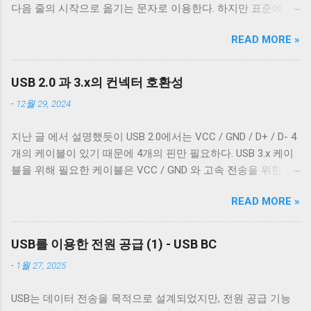
다음 줄의 시작으로 옮기는 문자로 이용한다. 하지만 표준에 정
목적으로 들어간 금속 선이다. 실제 전선은 이 금속 선을 벗겨야
의 된 LF 의 동작은 커서를 다음 줄로 내리는 것일 뿐, 커서를 줄
나온다. 이번에 자른 케이블에는 두 종류의 차폐가 사용됐다. 하
READ MORE »
의 처음으로 이동하지 않는다. 파일을 항상 운영 체제에 종속적
나는 얇은 금속 호일이고, 다른 하나는 얇은 도체의 가닥으로 이
인 애플리케이션을 통해서만 접근한다면 표준과 다른 동작은
루어져 있다. 전자는 보통 호일 차폐(Foil Shielding)라고 부르고
문제되지 않는다. 하지만 파일과 입출력의 구분이 없는 유닉스
후자는 편조 차폐(Braided Shielding)라고 부른다. 이 둘은 다 외
USB 2.0 과 3.x의 컨넥터 호환성
계열에서 파일과 프로세스의 입출력이 상호작용할 때 이 차이
부 전자기장으로부터 전선을 보호하기 위해 사용되지만, 특성
-
12월 29, 2024
는 문제될 수 있다. 이 차이를 다루기 위해서 터미널은 출력에
이 약간 다르다. 보통 편조 차폐가 저주파수 전자기파를 차단하
적절한 가공을 하여 출력한다. 이를 제어하기 위한 플래그가
는 것에 효과적이고, 호일 차폐가 고주파수 전자기파를 차단하
지난 글 에서 설명했듯이 USB 2.0에서는 VCC / GND / D+ / D- 4
POSIX.1 표준이 정의 하는 termios 구조체의 c_oflag 다.
는 데 효과적이다. USB 3.0의 고속 전송 케이블은 이 두 차폐를
개의 케이블이 있기 때문에 4개의 핀만 필요하다. USB 3.x 케이
c_oflag 는 터미널이 받은 문자를 출력하기 전에 어떤 후처리를
사용하는 것이 필수적이고, 그 외의 경우에는 필수는 아니고 권
블을 위해 필요한 케이블은 VCC / GND 와 고속 전송을 위한 두
할지에 대한 플래그다. c_oflag에서 가장 중요한 플래그는
장 사항이다. 하지만 어지간한 싸구려 케이블을 쓰지 않는 한 요
쌍의 레인( SSRx+ , SSRx- , SSTx+ , SSTx- 라고 한다. 이에 대한
OPOST 다. 이는 입력에 대한 후처리를 할지 말지에 대한 플래그
즘은 USB 2.0 케이블에도 이 두 가지를 같이 사용한다. 차폐 선
READ MORE »
자세한 설명은 다음 기회에 하도록 하겠다.) 그리고 혹시 차폐에
로 OPOST 가 꺼져있으면 다른 플래그와 상관없이 터미널은 받
이 쉴드와 연결되지 않았다 하지만 고속 전송을 지원하는 케이
쌓여있을 수 있는 노이즈를 접지로 보내 안전하게 제거하기 위
은 문자열을 그대로 보여준다. 이 플래그를 끄는 경우는 거의 없
블이 ...
한 GND_DRAIN 케이블까지 총 7개의 케이블이 사용된다. 이 중
다. 하지만 터미널을 텍스트를 보여주기 위한 용도가 아닌 바이
USB를 이용한 전원 공급 (1) - USB BC
VCC 와 GND 는 USB 2.0에서 사용하는 선과 공유하기 때문에 새
너리 데이터를 전송하기 위해 사용하는 경우 끄는 것이 좋다. 터
-
1월 27, 2025
로운 5개의 선이 더 필요하다. 이미지 출처: Wikipedia 이미지 출
미널이 Unix 계열 운영 체제에서 원하는대로 동작할 수 있게 해
처: Wikipedia 이 5개의 선을 핀에 연결하기 위해 USB 3.0 표준은
주는 플래그는 ONLCR 이다. ONLCR 이 켜져 있으면 터미널은
USB는 데이터 전송을 목적으로 설계되었지만, 전원 공급 기능
새로운 모양의 Type B 컨넥터를 도입했다. 기존 Type B 컨넥터
출력을 해석할 때 NL 을 CRNL 로 해석한다. 즉, Unix에서도