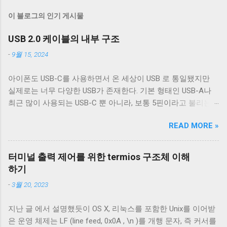
이 블로그의 인기 게시물
USB 2.0 케이블의 내부 구조
-
9월 15, 2024
아이폰도 USB-C를 사용하면서 온 세상이 USB 로 통일됐지만
실제로는 너무 다양한 USB가 존재한다. 기본 형태인 USB-A나
최근 많이 사용되는 USB-C 뿐 아니라, 보통 5핀이라고 불리는
micro-B를 포함한 다양한 USB-B 컨넥터들이 존재한다. 그래도
READ MORE »
컨넥터는 모양이 다르기 때문에 쉽게 구분할 수 있는데 케이블
은 답이 없다. 겉으로는 똑같아 보이는 케이블이라도 어떤 케이
블은 데이터 통신이 안 되고 어떤 케이블은 데이터 통신이 가능
터미널 출력 제어를 위한 termios 구조체 이해
하다. 이런 차이는 케이블 내부 구성에 따라 발생한다. 이번 글
하기
에서는 USB 2.0 케이블의 내부를 통해 USB 케이블에 대해 자세
-
3월 20, 2023
히 알아보겠다. Micro-B 케이블의 편조 차폐와 호일 차폐 위 사
진은 집에서 돌아다니던 A - Micro-B USB 2.0 케이블의 피복을
지난 글 에서 설명했듯이 OS X, 리눅스를 포함한 Unix를 이어받
벗겨낸 것이다. 절연체 아래로 금속 선이 있는 것을 알 수 있다.
은 운영 체제는 LF (line feed, 0x0A , \n )를 개행 문자, 즉 커서를
이 선들은 금속 선이지만 전선은 아니다. 이 선은 전자기 차폐를