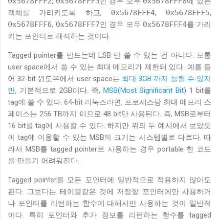
0x5678FFF2
,
0x5678FFF3
인 경우 모두
0x5678FFF0
에 있는
객체를 가리키도록 하고,
0x5678FFF4
,
0x5678FFF5
,
0x5678FFF6
,
0x5678FFF7
인 경우 모두
0x5678FFF4
를 가리
키는 포인터로 해석하는 것이다.
Tagged pointer를 만드는데 LSB 만 쓸 수 있는 건 아니다. 보통
user space에서 쓸 수 있는 최대 메모리가 제한돼 있다. 예를 들
어 32-bit 윈도우에서 user space는
최대 3GB 까지 늘릴 수 있지
만
, 기본적으로 2GB이다. 즉,
MSB(Most Significant Bit)
1 bit를
tag에 쓸 수 있다. 64-bit 리눅스라면, 프로세스당 최대 메모리 스
페이스는 256 TB까지 이므로 48 bit만 사용된다. 즉, MSB로부터
16 bit를 tag에 사용할 수 있다. 하지만 위의 두 예시에서 보았듯
이 tag에 이용할 수 있는 MSB의 크기는 시스템별로 다르다. 따
라서 MSB를 tagged pointer로 사용하는 경우 portable 한 코드
를 만들기 어려워진다.
Tagged pointer를 모든 포인터에 일반적으로 적용하지 않아도
된다. 그보다는 테이블같은 것에 저장할 포인터에만 사용하거
나 포인터를 리턴하는 함수에 대해서만 사용하는 것이 일반적
이다. 특히 포인터와 추가 정보를 리턴하는 함수를 tagged