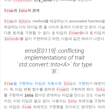
From
과
Into
의 관계
From
과
Into
는 method를 제공하는가 associated function을
제공하는가의 차이일 뿐 둘 사이의 동작이 다르면 안 된다. 사실
다른 동작을 구현할 수 없다.
A
타입의
From
<
B
>
과
B
타입의
Into
<
A
>
를 같이 구현하려고 하면, 다음과 같은 에러가 나온다.
error[E0119]: conflicting
implementations of trait
`std::convert::Into<A>` for type
`B`:
From
을 구현하는 타입은 자동으로
Into
도 구현
하기 때문이
다. 즉, 타입 변환 함수를 원하면
From
만 구현하면 된다.
Into
를 구현하여
into
함수만 존재하는 타입을 만드는 것도 가능하
지만, 이런 타입은 필요 없다. 사용자는
Into
트레잇을 구현하
는 타입은,
From
트레잇도 구현했을 것이라고 생각한다. 따라