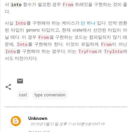
서
into
함수가 필요한 경우
From
트레잇을 구현하는 것이 좋
다.
사실
Into
를 구현해야 하는 케이스가
단 하나
있다. 만약 변환
된 타입이 generic 타입이고, 현재 crate에서 선언된 타입이 아
닐 때다. 이 경우
From
을 구현하는 코드는 컴파일되지 않기 때
문에,
Into
를 구현해야 한다. 이것이 유일하게
From
이 아닌
Into
를 구현해야 하는 경우다. 이는
TryFrom
과
TryInto
에
서도 마찬가지다.
rust
type conversion
Unknown
댓
2019년 5월 21일 오후 11시 43분 0초 GMT+9
글