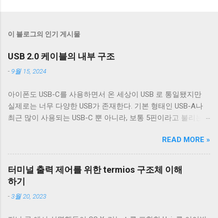
댓
글
쓰
이 블로그의 인기 게시물
기
USB 2.0 케이블의 내부 구조
-
9월 15, 2024
아이폰도 USB-C를 사용하면서 온 세상이 USB 로 통일됐지만
실제로는 너무 다양한 USB가 존재한다. 기본 형태인 USB-A나
최근 많이 사용되는 USB-C 뿐 아니라, 보통 5핀이라고 불리는
micro-B를 포함한 다양한 USB-B 컨넥터들이 존재한다. 그래도
READ MORE »
컨넥터는 모양이 다르기 때문에 쉽게 구분할 수 있는데 케이블
은 답이 없다. 겉으로는 똑같아 보이는 케이블이라도 어떤 케이
블은 데이터 통신이 안 되고 어떤 케이블은 데이터 통신이 가능
터미널 출력 제어를 위한 termios 구조체 이해
하다. 이런 차이는 케이블 내부 구성에 따라 발생한다. 이번 글
하기
에서는 USB 2.0 케이블의 내부를 통해 USB 케이블에 대해 자세
-
3월 20, 2023
히 알아보겠다. Micro-B 케이블의 편조 차폐와 호일 차폐 위 사
진은 집에서 돌아다니던 A - Micro-B USB 2.0 케이블의 피복을