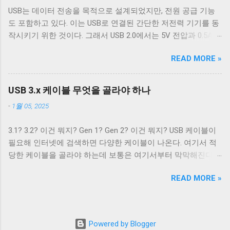
처: Wikipedia 이 5개의 선을 핀에 연결하기 위해 USB 3.0 표준은
주는 플래그는 ONLCR 이다. ONLCR 이 켜져 있으면 터미널은
USB는 데이터 전송을 목적으로 설계되었지만, 전원 공급 기능
새로운 모양의 Type B 컨넥터를 도입했다. 기존 Type B 컨넥터
출력을 해석할 때 NL 을 CRNL 로 해석한다. 즉, Unix에서도
도 포함하고 있다. 이는 USB로 연결된 간단한 저전력 기기를 동
는 4개의 핀만을 가지고 있고 확장할 수 없는 구조로 돼있기 때
ONLCR 이 꺼져있다면, LF 를 만났을 때, 다음 줄의 처음으로 이
작시키기 위한 것이다. 그래서 USB 2.0에서는 5V 전압과 0.5A의
문이다. 따라서 Type B 컨넥터의 경우에는 컨넥터 모양만으로도
동하는 것이 아닌, 현재 위치의 다음 줄로 이동한다. Unix 계열
전류를, USB 3.2에서는 5V 전압과 0.9A의 전류 공급이 가능하다.
USB 2.0 케이블인지 USB 3.0 케이블인지 쉽게 구분할 수 있다.
운영 체제에서 윈도우에서 만들어진 파일을 출력해야 할 경우,
READ MORE »
하지만 이 스펙은 어디까지나 USB를 통한 데이터 통신을 하는
하지만 Type A 컨넥터나 Type C 컨넥터는 상황이 다르다. 상하
CRNL 을 NL 로 바꾸지 않고도 ONLCR 플래그를 끄는 것 만으로
데 필요한 디바이스를 동작시키기 위함이지, USB를 전원 공급
대칭으로 24개의 핀을 가져 최대 12개의 선을 연결할 수 있는
도 간단하게 출력할 수 있다. 이외에도 구형 Mac OS 처럼 동작
을 위해 이용하려는 목적은 아니었다. 따라서 저전력 기기가 아
Type C 컨넥터는 컨넥터 모양 만으로 USB 2.0 케이블인지 USB
USB 3.x 케이블 무엇을 골라야 하나
하게 해주는 OCRNL 플래그나 탭문자( 0x09 , \t )를...
닌 외장 하드 같은 디바이스는 별도의 전원 공급을 필요로 했고,
3.x 케이블인지 구분할 수 없고, 케이블에 SuperSpeed 로고가
-
1월 05, 2025
USB를 통한 전원 충전은 USB가 본래 의도했던 기능이 아닌 일
있는지 확인해야 한다. 그렇지 않으면 다음과 같이 Type C -
종의 부작용에 가까운 일이었다. 하지만 iPod을 비롯한 많은
Type C 케이블이지만 최대 전송 속도가 480 Mbps인 케이블을
3.1? 3.2? 이건 뭐지? Gen 1? Gen 2? 이건 뭐지? USB 케이블이
MP3 플레이어나 PMP 플레이어들이 이를 이용한 충전 기능을
만나게 된다. USB 2.0 Type C 케이블도 존재한다. Type A 컨넥터
필요해 인터넷에 검색하면 다양한 케이블이 나온다. 여기서 적
가지고 나왔다. 어차피 데이터 통신을 위해 USB 포트가 필요하
는 상황이 좀 재밌다. Type A 컨넥터도 원래는 4개의 핀만을 지
당한 케이블을 골라야 하는데 보통은 여기서부터 막막해진다.
니 별도의 충전 포트를 만드는 것보다 USB 포트를 재사용하는
원하도록 설계됐다. 하지만 Type B와는 다르게 Type A 컨넥터는
3.1과 3.2의 차이는 무엇이고 3.1 Gen 2와 3.2 Gen 2는 무슨 차이
것이 기기를 싸고 가볍고 작게 만들 수 있었기 때문이다. 결국
너무 많이 사용됐다. 따라서 USB 3.x를 위해 새로운 모양의 컨넥
READ MORE »
가 있을까? 3.2 Gen 1은 3.1 Gen 2보다 좋은 것일까? 사람들에
브랜드마다 독자적인 USB를 통한 전원 충전 규격들이 만들어
터를...
게 혼란을 주는 가장 큰 요인은 USB 3.x의 복잡한 명명 방식이라
졌. 사람들은 이런 혼란스러운 상황이 해결되기를 원했고, 결국
고 생각한다. USB 3.0, USB 3.1, USB 3.2. 이름만 보면 USB 3.1은
2007년 USB-IF는 USB Battery Charging(a.k.a. BC)라는 표준을
USB 3.0보다 발전됐고, USB 3.2는 USB 3.1보다 발전된 것으로
만들어 USB 충전기를 표준의 영역으로 가지고 왔다. SDP DCP
Powered by Blogger
보인다. 하지만 USB 3.2에서 규정하는 모든 기술이 USB 3.1에서