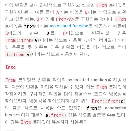
타입 변환을 보다 일반적으로 구현하고 싶으면
From
트레잇을
구현하면 된다. 예를 들어
A
라는 타입을
B
라는 타입으로 변환
하고 싶을 때는,
B
타입에
From
<
A
>
를 구현하는 것이다.
From
트레잇은
from
이라는
associated function
을 제공하기 때문에
A
타입의 변수
a
를
B
타입으로 변환시킬 경우
From
::
from
(
a
)
이라는 식으로 사용한다. 만약, 컴파일러가 타
입 추론을 못 해주는 경우 변환할 타입을 명시적으로 적어
B
::
from
(
a
)
이라는 식으로 사용하면 된다.
Into
From
트레잇은 변환될 타입의 associated function을 제공한
다. 덕분에 변환될 타입을 명시할 수 있다. 이는
From
트레잇의
장점이지만, 구체적인 타입을 많이 적을수록 코드의 범용성을
떨어뜨린다. 범용성을 떨어뜨리지 않기 위해
From
::
from
(
a
)
와 같은 식으로 사용할 수도 있지만,
from
은 associated
function이기 때문에
a
.
from
(
)
같은 식으로 호출할 수는 없다.
이 경우
Into
트레잇이 유용하게 사용된다.