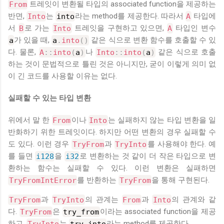
From
트레잇이 변환될 타입의 associated function을 제공하는
반면,
Into
는
into
라는 method를 제공한다. 따라서
A
타입에
서
B
로 가는
Into
트레잇을 구현하고 있으면,
A
타입인 변수
a
가 있을 때,
a
.
into
(
)
같은 식으로 변환 함수를 호출할 수 있
다. 물론,
A
::
into
(
a
)
나
Into
::
into
(
a
)
같은 식으로 호출
하는 것이 문법적으로 틀린 것은 아니지만, 굳이 이렇게 의미 없
이 긴 코드를 사용할 이유는 없다.
실패할 수 있는 타입 변환
위에서 말 한
From
이나
Into
는 실패하지 않는 타입 변환을 일
반화하기 위한 트레잇이다. 하지만 어떤 변환의 경우 실패할 수
도 있다. 이런 경우
TryFrom
과
TryInto
를 사용해야 한다. 예
를 들면
i128
을
i32
로 변환하는 것 같이 더 작은 타입으로 변
환하는 함수는 실패할 수 있다. 이런 변환은 실패하면
TryFromIntError
를 반환하는
TryFrom
을 통해 구현된다.
TryFrom
과
TryInto
의 관계는
From
과
Into
의 관계와 같
다.
TryFrom
은
try_from
이라는 associated function을 제공
하고,
TryInto
는
try_into
라는 method를 제공한다.