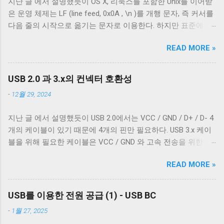
지난 글 에서 설명했듯이 OS X, 리눅스를 포함한 Unix를 이어받
벗겨낸 것이다. 절연체 아래로 금속 선이 있는 것을 알 수 있다.
은 운영 체제는 LF (line feed, 0x0A , \n )를 개행 문자, 즉 커서를
이 선들은 금속 선이지만 전선은 아니다. 이 선은 전자기 차폐를
다음 줄의 시작으로 옮기는 문자로 이용한다. 하지만 표준에 정
목적으로 들어간 금속 선이다. 실제 전선은 이 금속 선을 벗겨야
의 된 LF 의 동작은 커서를 다음 줄로 내리는 것일 뿐, 커서를 줄
나온다. 이번에 자른 케이블에는 두 종류의 차폐가 사용됐다. 하
READ MORE »
의 처음으로 이동하지 않는다. 파일을 항상 운영 체제에 종속적
나는 얇은 금속 호일이고, 다른 하나는 얇은 도체의 가닥으로 이
인 애플리케이션을 통해서만 접근한다면 표준과 다른 동작은
루어져 있다. 전자는 보통 호일 차폐(Foil Shielding)라고 부르고
문제되지 않는다. 하지만 파일과 입출력의 구분이 없는 유닉스
후자는 편조 차폐(Braided Shielding)라고 부른다. 이 둘은 다 외
USB 2.0 과 3.x의 컨넥터 호환성
계열에서 파일과 프로세스의 입출력이 상호작용할 때 이 차이
부 전자기장으로부터 전선을 보호하기 위해 사용되지만, 특성
-
12월 29, 2024
는 문제될 수 있다. 이 차이를 다루기 위해서 터미널은 출력에
이 약간 다르다. 보통 편조 차폐가 저주파수 전자기파를 차단하
적절한 가공을 하여 출력한다. 이를 제어하기 위한 플래그가
는 것에 효과적이고, 호일 차폐가 고주파수 전자기파를 차단하
지난 글 에서 설명했듯이 USB 2.0에서는 VCC / GND / D+ / D- 4
POSIX.1 표준이 정의 하는 termios 구조체의 c_oflag 다.
는 데 효과적이다. USB 3.0의 고속 전송 케이블은 이 두 차폐를
개의 케이블이 있기 때문에 4개의 핀만 필요하다. USB 3.x 케이
c_oflag 는 터미널이 받은 문자를 출력하기 전에 어떤 후처리를
사용하는 것이 필수적이고, 그 외의 경우에는 필수는 아니고 권
블을 위해 필요한 케이블은 VCC / GND 와 고속 전송을 위한 두
할지에 대한 플래그다. c_oflag에서 가장 중요한 플래그는
장 사항이다. 하지만 어지간한 싸구려 케이블을 쓰지 않는 한 요
쌍의 레인( SSRx+ , SSRx- , SSTx+ , SSTx- 라고 한다. 이에 대한
OPOST 다. 이는 입력에 대한 후처리를 할지 말지에 대한 플래그
즘은 USB 2.0 케이블에도 이 두 가지를 같이 사용한다. 차폐 선
READ MORE »
자세한 설명은 다음 기회에 하도록 하겠다.) 그리고 혹시 차폐에
로 OPOST 가 꺼져있으면 다른 플래그와 상관없이 터미널은 받
이 쉴드와 연결되지 않았다 하지만 고속 전송을 지원하는 케이
쌓여있을 수 있는 노이즈를 접지로 보내 안전하게 제거하기 위
은 문자열을 그대로 보여준다. 이 플래그를 끄는 경우는 거의 없
블이 ...
한 GND_DRAIN 케이블까지 총 7개의 케이블이 사용된다. 이 중
다. 하지만 터미널을 텍스트를 보여주기 위한 용도가 아닌 바이
USB를 이용한 전원 공급 (1) - USB BC
VCC 와 GND 는 USB 2.0에서 사용하는 선과 공유하기 때문에 새
너리 데이터를 전송하기 위해 사용하는 경우 끄는 것이 좋다. 터
-
1월 27, 2025
로운 5개의 선이 더 필요하다. 이미지 출처: Wikipedia 이미지 출
미널이 Unix 계열 운영 체제에서 원하는대로 동작할 수 있게 해