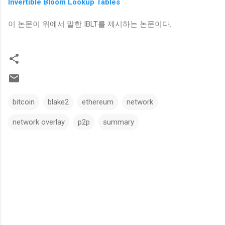
Invertible Bloom Lookup Tables
이 논문이 위에서 말한 IBLT를 제시하는 논문이다.
bitcoin
blake2
ethereum
network
network overlay
p2p
summary
댓
글