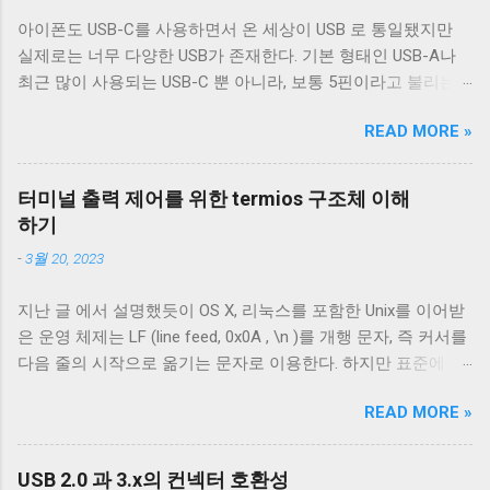
아이폰도 USB-C를 사용하면서 온 세상이 USB 로 통일됐지만
실제로는 너무 다양한 USB가 존재한다. 기본 형태인 USB-A나
최근 많이 사용되는 USB-C 뿐 아니라, 보통 5핀이라고 불리는
micro-B를 포함한 다양한 USB-B 컨넥터들이 존재한다. 그래도
READ MORE »
컨넥터는 모양이 다르기 때문에 쉽게 구분할 수 있는데 케이블
은 답이 없다. 겉으로는 똑같아 보이는 케이블이라도 어떤 케이
블은 데이터 통신이 안 되고 어떤 케이블은 데이터 통신이 가능
터미널 출력 제어를 위한 termios 구조체 이해
하다. 이런 차이는 케이블 내부 구성에 따라 발생한다. 이번 글
하기
에서는 USB 2.0 케이블의 내부를 통해 USB 케이블에 대해 자세
-
3월 20, 2023
히 알아보겠다. Micro-B 케이블의 편조 차폐와 호일 차폐 위 사
진은 집에서 돌아다니던 A - Micro-B USB 2.0 케이블의 피복을
지난 글 에서 설명했듯이 OS X, 리눅스를 포함한 Unix를 이어받
벗겨낸 것이다. 절연체 아래로 금속 선이 있는 것을 알 수 있다.
은 운영 체제는 LF (line feed, 0x0A , \n )를 개행 문자, 즉 커서를
이 선들은 금속 선이지만 전선은 아니다. 이 선은 전자기 차폐를
다음 줄의 시작으로 옮기는 문자로 이용한다. 하지만 표준에 정
목적으로 들어간 금속 선이다. 실제 전선은 이 금속 선을 벗겨야
의 된 LF 의 동작은 커서를 다음 줄로 내리는 것일 뿐, 커서를 줄
나온다. 이번에 자른 케이블에는 두 종류의 차폐가 사용됐다. 하
READ MORE »
의 처음으로 이동하지 않는다. 파일을 항상 운영 체제에 종속적
나는 얇은 금속 호일이고, 다른 하나는 얇은 도체의 가닥으로 이
인 애플리케이션을 통해서만 접근한다면 표준과 다른 동작은
루어져 있다. 전자는 보통 호일 차폐(Foil Shielding)라고 부르고
문제되지 않는다. 하지만 파일과 입출력의 구분이 없는 유닉스
후자는 편조 차폐(Braided Shielding)라고 부른다. 이 둘은 다 외
USB 2.0 과 3.x의 컨넥터 호환성