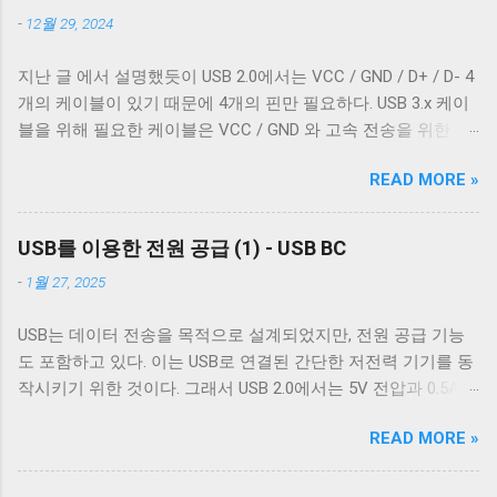
계열에서 파일과 프로세스의 입출력이 상호작용할 때 이 차이
부 전자기장으로부터 전선을 보호하기 위해 사용되지만, 특성
-
12월 29, 2024
는 문제될 수 있다. 이 차이를 다루기 위해서 터미널은 출력에
이 약간 다르다. 보통 편조 차폐가 저주파수 전자기파를 차단하
적절한 가공을 하여 출력한다. 이를 제어하기 위한 플래그가
는 것에 효과적이고, 호일 차폐가 고주파수 전자기파를 차단하
지난 글 에서 설명했듯이 USB 2.0에서는 VCC / GND / D+ / D- 4
POSIX.1 표준이 정의 하는 termios 구조체의 c_oflag 다.
는 데 효과적이다. USB 3.0의 고속 전송 케이블은 이 두 차폐를
개의 케이블이 있기 때문에 4개의 핀만 필요하다. USB 3.x 케이
c_oflag 는 터미널이 받은 문자를 출력하기 전에 어떤 후처리를
사용하는 것이 필수적이고, 그 외의 경우에는 필수는 아니고 권
블을 위해 필요한 케이블은 VCC / GND 와 고속 전송을 위한 두
할지에 대한 플래그다. c_oflag에서 가장 중요한 플래그는
장 사항이다. 하지만 어지간한 싸구려 케이블을 쓰지 않는 한 요
쌍의 레인( SSRx+ , SSRx- , SSTx+ , SSTx- 라고 한다. 이에 대한
OPOST 다. 이는 입력에 대한 후처리를 할지 말지에 대한 플래그
즘은 USB 2.0 케이블에도 이 두 가지를 같이 사용한다. 차폐 선
READ MORE »
자세한 설명은 다음 기회에 하도록 하겠다.) 그리고 혹시 차폐에
로 OPOST 가 꺼져있으면 다른 플래그와 상관없이 터미널은 받
이 쉴드와 연결되지 않았다 하지만 고속 전송을 지원하는 케이
쌓여있을 수 있는 노이즈를 접지로 보내 안전하게 제거하기 위
은 문자열을 그대로 보여준다. 이 플래그를 끄는 경우는 거의 없
블이 ...
한 GND_DRAIN 케이블까지 총 7개의 케이블이 사용된다. 이 중
다. 하지만 터미널을 텍스트를 보여주기 위한 용도가 아닌 바이
USB를 이용한 전원 공급 (1) - USB BC
VCC 와 GND 는 USB 2.0에서 사용하는 선과 공유하기 때문에 새
너리 데이터를 전송하기 위해 사용하는 경우 끄는 것이 좋다. 터
-
1월 27, 2025
로운 5개의 선이 더 필요하다. 이미지 출처: Wikipedia 이미지 출
미널이 Unix 계열 운영 체제에서 원하는대로 동작할 수 있게 해
처: Wikipedia 이 5개의 선을 핀에 연결하기 위해 USB 3.0 표준은
주는 플래그는 ONLCR 이다. ONLCR 이 켜져 있으면 터미널은
USB는 데이터 전송을 목적으로 설계되었지만, 전원 공급 기능
새로운 모양의 Type B 컨넥터를 도입했다. 기존 Type B 컨넥터
출력을 해석할 때 NL 을 CRNL 로 해석한다. 즉, Unix에서도
도 포함하고 있다. 이는 USB로 연결된 간단한 저전력 기기를 동
는 4개의 핀만을 가지고 있고 확장할 수 없는 구조로 돼있기 때
ONLCR 이 꺼져있다면, LF 를 만났을 때, 다음 줄의 처음으로 이
작시키기 위한 것이다. 그래서 USB 2.0에서는 5V 전압과 0.5A의
문이다. 따라서 Type B 컨넥터의 경우에는 컨넥터 모양만으로도
동하는 것이 아닌, 현재 위치의 다음 줄로 이동한다. Unix 계열
전류를, USB 3.2에서는 5V 전압과 0.9A의 전류 공급이 가능하다.
USB 2.0 케이블인지 USB 3.0 케이블인지 쉽게 구분할 수 있다.
운영 체제에서 윈도우에서 만들어진 파일을 출력해야 할 경우,
READ MORE »
하지만 이 스펙은 어디까지나 USB를 통한 데이터 통신을 하는
하지만 Type A 컨넥터나 Type C 컨넥터는 상황이 다르다. 상하
CRNL 을 NL 로 바꾸지 않고도 ONLCR 플래그를 끄는 것 만으로
데 필요한 디바이스를 동작시키기 위함이지, USB를 전원 공급
대칭으로 24개의 핀을 가져 최대 12개의 선을 연결할 수 있는
도 간단하게 출력할 수 있다. 이외에도 구형 Mac OS 처럼 동작
을 위해 이용하려는 목적은 아니었다. 따라서 저전력 기기가 아