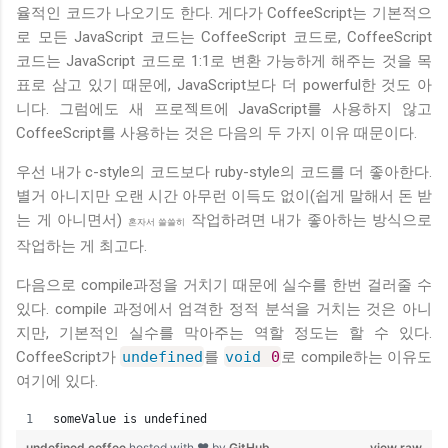
율적인 코드가 나오기도 한다. 게다가 CoffeeScript는 기본적으
로 모든 JavaScript 코드는 CoffeeScript 코드로, CoffeeScript
코드는 JavaScript 코드로 1:1로 변환 가능하게 해주는 것을 목
표로 삼고 있기 때문에, JavaScript보다 더 powerful한 것도 아
니다. 그럼에도 새 프로젝트에 JavaScript를 사용하지 않고
CoffeeScript를 사용하는 것은 다음의 두 가지 이유 때문이다.
우선 내가 c-style의 코드보다 ruby-style의 코드를 더 좋아한다.
별거 아니지만 오랜 시간 아무런 이득도 없이(쉽게 말해서 돈 받
는 게 아니면서)
작업하려면 내가 좋아하는 방식으로
혼자서 쓸쓸히
작업하는 게 최고다.
다음으로 compile과정을 거치기 때문에 실수를 한번 걸러줄 수
있다. compile 과정에서 엄격한 정적 분석을 거치는 것은 아니
지만, 기본적인 실수를 막아주는 역할 정도는 할 수 있다.
CoffeeScript가
undefined
를
void
0
로 compile하는 이유도
여기에 있다.
someValue is undefined
undefined.coffee
hosted with ❤ by
GitHub
view raw