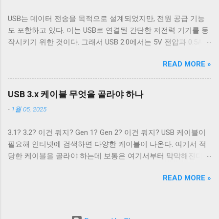
미널이 Unix 계열 운영 체제에서 원하는대로 동작할 수 있게 해
처: Wikipedia 이 5개의 선을 핀에 연결하기 위해 USB 3.0 표준은
주는 플래그는 ONLCR 이다. ONLCR 이 켜져 있으면 터미널은
USB는 데이터 전송을 목적으로 설계되었지만, 전원 공급 기능
새로운 모양의 Type B 컨넥터를 도입했다. 기존 Type B 컨넥터
출력을 해석할 때 NL 을 CRNL 로 해석한다. 즉, Unix에서도
도 포함하고 있다. 이는 USB로 연결된 간단한 저전력 기기를 동
는 4개의 핀만을 가지고 있고 확장할 수 없는 구조로 돼있기 때
ONLCR 이 꺼져있다면, LF 를 만났을 때, 다음 줄의 처음으로 이
작시키기 위한 것이다. 그래서 USB 2.0에서는 5V 전압과 0.5A의
문이다. 따라서 Type B 컨넥터의 경우에는 컨넥터 모양만으로도
동하는 것이 아닌, 현재 위치의 다음 줄로 이동한다. Unix 계열
전류를, USB 3.2에서는 5V 전압과 0.9A의 전류 공급이 가능하다.
USB 2.0 케이블인지 USB 3.0 케이블인지 쉽게 구분할 수 있다.
운영 체제에서 윈도우에서 만들어진 파일을 출력해야 할 경우,
READ MORE »
하지만 이 스펙은 어디까지나 USB를 통한 데이터 통신을 하는
하지만 Type A 컨넥터나 Type C 컨넥터는 상황이 다르다. 상하
CRNL 을 NL 로 바꾸지 않고도 ONLCR 플래그를 끄는 것 만으로
데 필요한 디바이스를 동작시키기 위함이지, USB를 전원 공급
대칭으로 24개의 핀을 가져 최대 12개의 선을 연결할 수 있는
도 간단하게 출력할 수 있다. 이외에도 구형 Mac OS 처럼 동작
을 위해 이용하려는 목적은 아니었다. 따라서 저전력 기기가 아
Type C 컨넥터는 컨넥터 모양 만으로 USB 2.0 케이블인지 USB
USB 3.x 케이블 무엇을 골라야 하나
하게 해주는 OCRNL 플래그나 탭문자( 0x09 , \t )를...
닌 외장 하드 같은 디바이스는 별도의 전원 공급을 필요로 했고,
3.x 케이블인지 구분할 수 없고, 케이블에 SuperSpeed 로고가
-
1월 05, 2025
USB를 통한 전원 충전은 USB가 본래 의도했던 기능이 아닌 일
있는지 확인해야 한다. 그렇지 않으면 다음과 같이 Type C -
종의 부작용에 가까운 일이었다. 하지만 iPod을 비롯한 많은
Type C 케이블이지만 최대 전송 속도가 480 Mbps인 케이블을
3.1? 3.2? 이건 뭐지? Gen 1? Gen 2? 이건 뭐지? USB 케이블이
MP3 플레이어나 PMP 플레이어들이 이를 이용한 충전 기능을
만나게 된다. USB 2.0 Type C 케이블도 존재한다. Type A 컨넥터
필요해 인터넷에 검색하면 다양한 케이블이 나온다. 여기서 적
가지고 나왔다. 어차피 데이터 통신을 위해 USB 포트가 필요하
는 상황이 좀 재밌다. Type A 컨넥터도 원래는 4개의 핀만을 지
당한 케이블을 골라야 하는데 보통은 여기서부터 막막해진다.
니 별도의 충전 포트를 만드는 것보다 USB 포트를 재사용하는
원하도록 설계됐다. 하지만 Type B와는 다르게 Type A 컨넥터는
3.1과 3.2의 차이는 무엇이고 3.1 Gen 2와 3.2 Gen 2는 무슨 차이
것이 기기를 싸고 가볍고 작게 만들 수 있었기 때문이다. 결국
너무 많이 사용됐다. 따라서 USB 3.x를 위해 새로운 모양의 컨넥
READ MORE »
가 있을까? 3.2 Gen 1은 3.1 Gen 2보다 좋은 것일까? 사람들에
브랜드마다 독자적인 USB를 통한 전원 충전 규격들이 만들어
터를...
게 혼란을 주는 가장 큰 요인은 USB 3.x의 복잡한 명명 방식이라
졌. 사람들은 이런 혼란스러운 상황이 해결되기를 원했고, 결국
고 생각한다. USB 3.0, USB 3.1, USB 3.2. 이름만 보면 USB 3.1은
2007년 USB-IF는 USB Battery Charging(a.k.a. BC)라는 표준을
USB 3.0보다 발전됐고, USB 3.2는 USB 3.1보다 발전된 것으로
만들어 USB 충전기를 표준의 영역으로 가지고 왔다. SDP DCP