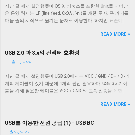
진은 집에서 돌아다니던 A - Micro-B USB 2.0 케이블의 피복을
지난 글 에서 설명했듯이 OS X, 리눅스를 포함한 Unix를 이어받
벗겨낸 것이다. 절연체 아래로 금속 선이 있는 것을 알 수 있다.
은 운영 체제는 LF (line feed, 0x0A , \n )를 개행 문자, 즉 커서를
이 선들은 금속 선이지만 전선은 아니다. 이 선은 전자기 차폐를
다음 줄의 시작으로 옮기는 문자로 이용한다. 하지만 표준에 정
목적으로 들어간 금속 선이다. 실제 전선은 이 금속 선을 벗겨야
의 된 LF 의 동작은 커서를 다음 줄로 내리는 것일 뿐, 커서를 줄
나온다. 이번에 자른 케이블에는 두 종류의 차폐가 사용됐다. 하
READ MORE »
의 처음으로 이동하지 않는다. 파일을 항상 운영 체제에 종속적
나는 얇은 금속 호일이고, 다른 하나는 얇은 도체의 가닥으로 이
인 애플리케이션을 통해서만 접근한다면 표준과 다른 동작은
루어져 있다. 전자는 보통 호일 차폐(Foil Shielding)라고 부르고
문제되지 않는다. 하지만 파일과 입출력의 구분이 없는 유닉스
후자는 편조 차폐(Braided Shielding)라고 부른다. 이 둘은 다 외
USB 2.0 과 3.x의 컨넥터 호환성
계열에서 파일과 프로세스의 입출력이 상호작용할 때 이 차이
부 전자기장으로부터 전선을 보호하기 위해 사용되지만, 특성
-
12월 29, 2024
는 문제될 수 있다. 이 차이를 다루기 위해서 터미널은 출력에
이 약간 다르다. 보통 편조 차폐가 저주파수 전자기파를 차단하
적절한 가공을 하여 출력한다. 이를 제어하기 위한 플래그가
는 것에 효과적이고, 호일 차폐가 고주파수 전자기파를 차단하
지난 글 에서 설명했듯이 USB 2.0에서는 VCC / GND / D+ / D- 4
POSIX.1 표준이 정의 하는 termios 구조체의 c_oflag 다.
는 데 효과적이다. USB 3.0의 고속 전송 케이블은 이 두 차폐를
개의 케이블이 있기 때문에 4개의 핀만 필요하다. USB 3.x 케이
c_oflag 는 터미널이 받은 문자를 출력하기 전에 어떤 후처리를
사용하는 것이 필수적이고, 그 외의 경우에는 필수는 아니고 권
블을 위해 필요한 케이블은 VCC / GND 와 고속 전송을 위한 두
할지에 대한 플래그다. c_oflag에서 가장 중요한 플래그는
장 사항이다. 하지만 어지간한 싸구려 케이블을 쓰지 않는 한 요
쌍의 레인( SSRx+ , SSRx- , SSTx+ , SSTx- 라고 한다. 이에 대한
OPOST 다. 이는 입력에 대한 후처리를 할지 말지에 대한 플래그
즘은 USB 2.0 케이블에도 이 두 가지를 같이 사용한다. 차폐 선
READ MORE »
자세한 설명은 다음 기회에 하도록 하겠다.) 그리고 혹시 차폐에
로 OPOST 가 꺼져있으면 다른 플래그와 상관없이 터미널은 받
이 쉴드와 연결되지 않았다 하지만 고속 전송을 지원하는 케이
쌓여있을 수 있는 노이즈를 접지로 보내 안전하게 제거하기 위
은 문자열을 그대로 보여준다. 이 플래그를 끄는 경우는 거의 없
블이 ...
한 GND_DRAIN 케이블까지 총 7개의 케이블이 사용된다. 이 중
다. 하지만 터미널을 텍스트를 보여주기 위한 용도가 아닌 바이
USB를 이용한 전원 공급 (1) - USB BC
VCC 와 GND 는 USB 2.0에서 사용하는 선과 공유하기 때문에 새
너리 데이터를 전송하기 위해 사용하는 경우 끄는 것이 좋다. 터
-
1월 27, 2025
로운 5개의 선이 더 필요하다. 이미지 출처: Wikipedia 이미지 출