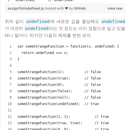
assignToUndefined.js
hosted with ❤ by
GitHub
view raw
위와 같이
undefined
에 새로운 값을 할당해도
undefined
가 여전히
undefined
라는 것 정도는 이미 경험으로 알고 있을
테니 말이다. 하지만 다음의 예제를 한번 보자.
var someStrangeFunction = function(x, undefined) {
  return undefined === x;
}
someStrangeFunction(1);          // false
someStrangeFunction(true);       // false
someStrangeFunction(0);          // false
someStrangeFunction(false);      // false
someStrangeFunction(null);       // false
someStrangeFunction(undefined);  // true
someStrangeFunction(1, 1);            // true
someStrangeFunction(true, true);      // true
someStrangeFunction(0, 0);            // true