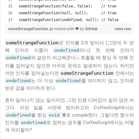
someStrangeFunction(false, false);    // true
someStrangeFunction(null, null);      // true
someStrangeFunction(undefined, null); // false
someStrangeFunction .js
hosted with ❤ by
GitHub
view raw
someStrangeFunction
은 인자를 2개 받아서 (그런데 두 번
째 인자의 이름이
undefined
라니) 첫 번째 인자가
undefined
와 같은지 비교해준다.
호출할 때 항상 두 번째 인
1)
자를 집어넣지 않으면 아무런 문제도 발생하지 않는다. 하지만
어떤 인자를 집어넣는다면
someStrangeFunction
안에서는
undefined
는 더 이상
undefined
를 의미하지 않고, 인자로
받은 값을 의미하게 된다.
흔히 일어나지 않는 일이지만, 그런 만큼 디버깅이 쉽지 않은 버
그다. 이런 일을 사전에 방지하고자 CoffeeScript에서는
undefined
를 항상
void
0
로 compile한다. 그렇다면 함수의
인자를
undefined
로 정하는 경우를 CoffeeScript에서는 어떻
게 처리할까?