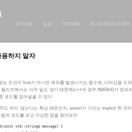
기본 콘텐츠로 건너뛰기
그
GITHUB
일상
RESUME
BLOG.SEULGI.DEV
 사용하지 말자
로 받는 조건이 true가 아니면 예외를 발생시키는 함수로, 디버깅을 도
 릴리즈에서는 아무 일도 않기 때문에(c++의 경우 NDEBUG가 정
검증 코드를 집어넣을 수 있다.
하지 않는다는 특성 때문인지, assert가 가지는 implicit 한 의미
다음의 코드를 보고 이상한 점을 찾아보자.
d(const std::string& message) {