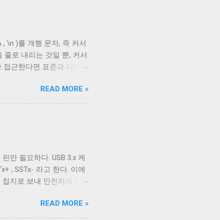
호일이고, 다른 하나는 얇은
aided Shielding)라고
다. 보통 편조 차폐가 저주파
, \n )를 개행 문자, 즉 커서
 USB 3.0의 고속 전송
 줄로 내리는 것일 뿐, 커서
다. 하지만 어지간한 싸구려
만 접근한다면 표준과 다른
드와 연결되지 않았다 하지만
스의 입출력이 상호작용할 때
READ MORE »
다. 이를 제어하기 위한 플
 문자를 출력하기 전에 어떤 후처
후처리를 할지 말지에 대한 플
. 이 플래그를 끄는 경우는
위해 사용하는 경우 끄는 것
다. ONLCR 이 켜져 있으
핀만 필요하다. USB 3.x 케
LF 를 만났을 때, 다음 줄의
+ , SSTx- 라고 한다. 이에
우에서 만들어진 파일을 출력
를 접지로 보내 안전하게 제
할 수 있다. 이외에도 구형
2.0에서 사용하는 선과 공유하
READ MORE »
 5개의 선을 핀에 연결하기 위해
을 가지고 있고 확장할 수 없는