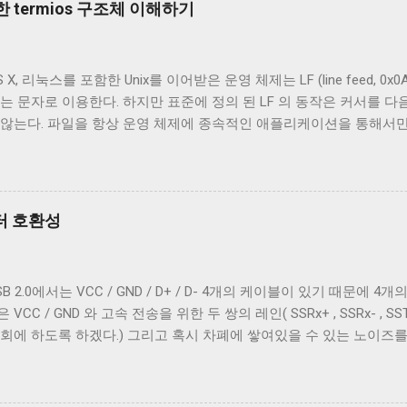
 termios 구조체 이해하기
번에 자른 케이블에는 두 종류의 차폐가 사용됐다. 하나는 얇은 금속 
전자는 보통 호일 차폐(Foil Shielding)라고 부르고 후자는 편조 차폐(Br
전자기장으로부터 전선을 보호하기 위해 사용되지만, 특성이 약간 다르
 리눅스를 포함한 Unix를 이어받은 운영 체제는 LF (line feed, 0x0A 
 효과적이고, 호일 차폐가 고주파수 전자기파를 차단하는 데 효과적이다.
는 문자로 이용한다. 하지만 표준에 정의 된 LF 의 동작은 커서를 다음
하는 것이 필수적이고, 그 외의 경우에는 필수는 아니고 권장 사항이
 않는다. 파일을 항상 운영 체제에 종속적인 애플리케이션을 통해서
은 USB 2.0 케이블에도 이 두 가지를 같이 사용한다. 차폐 선이 쉴
하지만 파일과 입출력의 구분이 없는 유닉스 계열에서 파일과 프로세
 ...
 이 차이를 다루기 위해서 터미널은 출력에 적절한 가공을 하여 출력한
 하는 termios 구조체의 c_oflag 다. c_oflag 는 터미널이 받은
c_oflag에서 가장 중요한 플래그는 OPOST 다. 이는 입력에 대한 
넥터 호환성
으면 다른 플래그와 상관없이 터미널은 받은 문자열을 그대로 보여준다
을 텍스트를 보여주기 위한 용도가 아닌 바이너리 데이터를 전송하기 
계열 운영 체제에서 원하는대로 동작할 수 있게 해주는 플래그는 ONLCR 이
2.0에서는 VCC / GND / D+ / D- 4개의 케이블이 있기 때문에 4개의 
NL 을 CRNL 로 해석한다. 즉, Unix에서도 ONLCR 이 꺼져있다면, 
 / GND 와 고속 전송을 위한 두 쌍의 레인( SSRx+ , SSRx- , SSTx
, 현재 위치의 다음 줄로 이동한다. Unix 계열 운영 체제에서 윈도
회에 하도록 하겠다.) 그리고 혹시 차폐에 쌓여있을 수 있는 노이즈
NL 로 바꾸지 않고도 ONLCR 플래그를 끄는 것 만으로도 간단하게 출력
케이블까지 총 7개의 케이블이 사용된다. 이 중 VCC 와 GND 는 USB 
OCRNL 플래그나 탭문자( 0x09 , \t )를...
 필요하다. 이미지 출처: Wikipedia 이미지 출처: Wikipedia 이
양의 Type B 컨넥터를 도입했다. 기존 Type B 컨넥터는 4개의 핀만