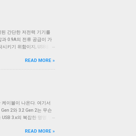
인지 USB 3.0 케이블인지
4개의 핀을 가져 최대 12개
이블인지 구분할 수 없고, 케이
C 케이블이지만 최대 전송 속도
연결된 간단한 저전력 기기를
이 좀 재밌다. Type A 컨넥
압과 0.9A의 전류 공급이 가
너무 많이 사용됐다. 따라서
작시키기 위함이지, USB를
바이스는 별도의 전원 공급을
READ MORE »
 일이었다. 하지만 iPod을
 데이터 통신을 위해 USB
가볍고 작게 만들 수 있었기
 혼란스러운 상황이 해결되기
SB 충전기를 표준의 영역으로 가지고
9A(USB3.x) 최대 1.5A
다양한 케이블이 나온다. 여기서
 데스크톱, 노트북 등에서 사
 2와 3.2 Gen 2는 무슨
 USB 3.x의 복잡한 명명 방
B 3.2는 USB 3.1보다 발전된
READ MORE »
 발전한 기술은 아니다. 그