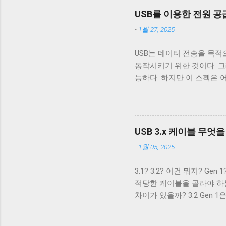
구조로 돼있기 때문이다. 따라
USB를 이용한 전원 공급 (
쉽게 구분할 수 있다. 하지만 
-
1월 27, 2025
의 선을 연결할 수 있는 Typ
블에 SuperSpeed 로고가
USB는 데이터 전송을 목적
가 480 Mbps인 케이블을 만
동작시키기 위한 것이다. 그래서
터도 원래는 4개의 핀만을 지
능하다. 하지만 이 스펙은 
USB 3.x를 위해 새로운 모양
전원 공급을 위해 이용하려
필요로 했고, USB를 통한 
비롯한 많은 MP3 플레이어
포트가 필요하니 별도의 충전
USB 3.x 케이블 무엇
때문이다. 결국 브랜드마다
-
1월 05, 2025
를 원했고, 결국 2007년 USB
왔다. SDP DCP CDP 데이터
3.1? 3.2? 이건 뭐지? 
최대 1.5A 별도 핸드셰이크
적당한 케이블을 골라야 하는데 
용 USB 충전기에서 주로 사용
차이가 있을까? 3.2 Gen 
식이라고 생각한다. USB 3.0, 
것으로 보인다. 하지만 USB