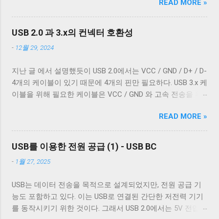
READ MORE »
커서를 줄의 처음으로 이동하지 않는다. 파일을 항상 운영 체
는 두 종류의 차폐가 사용됐다. 하나는 얇은 금속 호일이고,
제에 종속적인 애플리케이션을 통해서만 접근한다면 표준과
다른 하나는 얇은 도체의 가닥으로 이루어져 있다. 전자는 보
다른 동작은 문제되지 않는다. 하지만 파일과 입출력의 구분
통 호일 차폐(Foil Shielding)라고 부르고 후자는 편조 차폐
USB 2.0 과 3.x의 컨넥터 호환성
이 없는 유닉스 계열에서 파일과 프로세스의 입출력이 상호
(Braided Shielding)라고 부른다. 이 둘은 다 외부 전자기장으
-
12월 29, 2024
작용할 때 이 차이는 문제될 수 있다. 이 차이를 다루기 위해
로부터 전선을 보호하기 위해 사용되지만, 특성이 약간 다르
서 터미널은 출력에 적절한 가공을 하여 출력한다. 이를 제어
다. 보통 편조 차폐가 저주파수 전자기파를 차단하는 것에 효
지난 글 에서 설명했듯이 USB 2.0에서는 VCC / GND / D+ / D-
하기 위한 플래그가 POSIX.1 표준이 정의 하는 termios 구조
과적이고, 호일 차폐가 고주파수 전자기파를 차단하는 데 효
4개의 케이블이 있기 때문에 4개의 핀만 필요하다. USB 3.x 케
체의 c_oflag 다. c_oflag 는 터미널이 받은 문자를 출력하기
과적이다. USB 3.0의 고속 전송 케이블은 이 두 차폐를 사용하
이블을 위해 필요한 케이블은 VCC / GND 와 고속 전송을 위
전에 어떤 후처리를 할지에 대한 플래그다. c_oflag에서 가장
는 것이 필수적이고, 그 외의 경우에는 필수는 아니고 권장 사
한 두 쌍의 레인( SSRx+ , SSRx- , SSTx+ , SSTx- 라고 한다. 이
중요한 플래그는 OPOST 다. 이는 입력에 대한 후처리를 할지
항이다. 하지만 어지간한 싸구려 케이블을 쓰지 않는 한 요즘
READ MORE »
에 대한 자세한 설명은 다음 기회에 하도록 하겠다.) 그리고
말지에 대한 플래그로 OPOST 가 꺼져있으면 다른 플래그와
은 USB 2.0 케이블에도 이 두 가지를 같이 사용한다. 차폐 선
혹시 차폐에 쌓여있을 수 있는 노이즈를 접지로 보내 안전하
상관없이 터미널은 받은 문자열을 그대로 보여준다. 이 플래
이 쉴드와 연결되지 않았다 하지만 고속 전송을 지원하는 케
게 제거하기 위한 GND_DRAIN 케이블까지 총 7개의 케이블
그를 끄는 경우는 거의 없다. 하지만 터미널을 텍스트를 보여
USB를 이용한 전원 공급 (1) - USB BC
이블이 ...
이 사용된다. 이 중 VCC 와 GND 는 USB 2.0에서 사용하는 선
주기 위한 용도가 아닌 바이너리 데이터를 전송하기 위해 사
-
1월 27, 2025
과 공유하기 때문에 새로운 5개의 선이 더 필요하다. 이미지
용하는 경우 끄는 것이 좋다. 터미널이 Unix 계열 운영 체제에
출처: Wikipedia 이미지 출처: Wikipedia 이 5개의 선을 핀에 연
서 원하는대로 동작할 수 있게 해주는 플래그는 ONLCR 이다.
USB는 데이터 전송을 목적으로 설계되었지만, 전원 공급 기
결하기 위해 USB 3.0 표준은 새로운 모양의 Type B 컨넥터를
ONLCR 이 켜져 있으면 터미널은 출력을 해석할 때 NL 을
능도 포함하고 있다. 이는 USB로 연결된 간단한 저전력 기기
도입했다. 기존 Type B 컨넥터는 4개의 핀만을 가지고 있고
CRNL 로 해석한다. 즉, Unix에서도 ONLCR 이 꺼져있다면, LF
를 동작시키기 위한 것이다. 그래서 USB 2.0에서는 5V 전압과
확장할 수 없는 구조로 돼있기 때문이다. 따라서 Type B 컨넥
를 만났을 때, 다음 줄의 처음으로 이동하는 것이 아닌, 현재