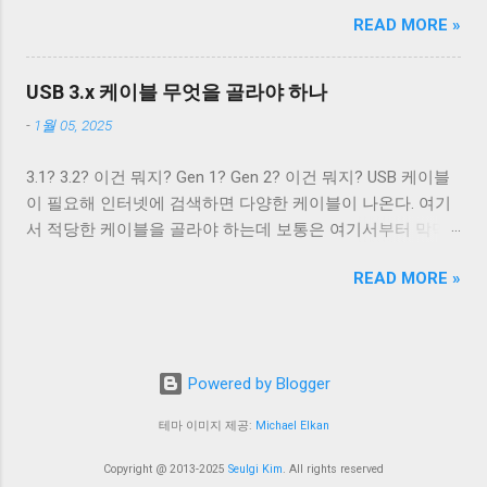
0.5A의 전류를, USB 3.2에서는 5V 전압과 0.9A의 전류 공급이
터의 경우에는 컨넥터 모양만으로도 USB 2.0 케이블인지
위치의 다음 줄로 이동한다. Unix 계열 운영 체제에서 윈도우
READ MORE »
가능하다. 하지만 이 스펙은 어디까지나 USB를 통한 데이터
USB 3.0 케이블인지 쉽게 구분할 수 있다. 하지만 Type A 컨넥
에서 만들어진 파일을 출력해야 할 경우, CRNL 을 NL 로 바꾸
통신을 하는 데 필요한 디바이스를 동작시키기 위함이지,
터나 Type C 컨넥터는 상황이 다르다. 상하 대칭으로 24개의
지 않고도 ONLCR 플래그를 끄는 것 만으로도 간단하게 출력
USB를 전원 공급을 위해 이용하려는 목적은 아니었다. 따라
핀을 가져 최대 12개의 선을 연결할 수 있는 Type C 컨넥터는
USB 3.x 케이블 무엇을 골라야 하나
할 수 있다. 이외에도 구형 Mac OS 처럼 동작하게 해주는
서 저전력 기기가 아닌 외장 하드 같은 디바이스는 별도의 전
컨넥터 모양 만으로 USB 2.0 케이블인지 USB 3.x 케이블인지
OCRNL 플래그나 탭문자( 0x09 , \t )를...
-
1월 05, 2025
원 공급을 필요로 했고, USB를 통한 전원 충전은 USB가 본래
구분할 수 없고, 케이블에 SuperSpeed 로고가 있는지 확인해
의도했던 기능이 아닌 일종의 부작용에 가까운 일이었다. 하
야 한다. 그렇지 않으면 다음과 같이 Type C - Type C 케이블
3.1? 3.2? 이건 뭐지? Gen 1? Gen 2? 이건 뭐지? USB 케이블
지만 iPod을 비롯한 많은 MP3 플레이어나 PMP 플레이어들
이지만 최대 전송 속도가 480 Mbps인 케이블을 만나게 된다.
이 필요해 인터넷에 검색하면 다양한 케이블이 나온다. 여기
이 이를 이용한 충전 기능을 가지고 나왔다. 어차피 데이터 통
USB 2.0 Type C 케이블도 존재한다. Type A 컨넥터는 상황이
서 적당한 케이블을 골라야 하는데 보통은 여기서부터 막막
신을 위해 USB 포트가 필요하니 별도의 충전 포트를 만드는
좀 재밌다. Type A 컨넥터도 원래는 4개의 핀만을 지원하도록
해진다. 3.1과 3.2의 차이는 무엇이고 3.1 Gen 2와 3.2 Gen 2는
것보다 USB 포트를 재사용하는 것이 기기를 싸고 가볍고 작
설계됐다. 하지만 Type B와는 다르게 Type A 컨넥터는 너무
READ MORE »
무슨 차이가 있을까? 3.2 Gen 1은 3.1 Gen 2보다 좋은 것일
게 만들 수 있었기 때문이다. 결국 브랜드마다 독자적인 USB
많이 사용됐다. 따라서 USB 3.x를 위해 새로운 모양의 컨넥터
까? 사람들에게 혼란을 주는 가장 큰 요인은 USB 3.x의 복잡
를 통한 전원 충전 규격들이 만들어졌. 사람들은 이런 혼란스
를...
한 명명 방식이라고 생각한다. USB 3.0, USB 3.1, USB 3.2. 이름
러운 상황이 해결되기를 원했고, 결국 2007년 USB-IF는 USB
만 보면 USB 3.1은 USB 3.0보다 발전됐고, USB 3.2는 USB 3.1
Battery Charging(a.k.a. BC)라는 표준을 만들어 USB 충전기를
Powered by Blogger
보다 발전된 것으로 보인다. 하지만 USB 3.2에서 규정하는 모
표준의 영역으로 가지고 왔다. SDP DCP CDP 데이터 전송 가
든 기술이 USB 3.1에서 규정하는 모든 기술보다 발전한 기술
능 데이터 전송 불가 데이터 전송 가능 최대 0.5A(USB 2.0) 최
테마 이미지 제공:
Michael Elkan
은 아니다. 그 이유는 이들 표준이 이전 버전을 포함하는 방식
대 0.9A(USB3.x) 최대 1.5A 최대 1.5A 별도 핸드셰이크 없음
으로 설계됐기 때문이다. 예를 들어, USB 3.1 표준은 USB 3.0
D+/D- 쇼트 D+/D- 라인에 독립적으로 전압을 가해 핸드셰이
Copyright @ 2013-2025
Seulgi Kim
. All rights reserved