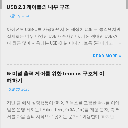
USB 2.0 케이블의 내부 구조
-
9월 15, 2024
아이폰도 USB-C를 사용하면서 온 세상이 USB 로 통일됐지만
실제로는 너무 다양한 USB가 존재한다. 기본 형태인 USB-A
나 최근 많이 사용되는 USB-C 뿐 아니라, 보통 5핀이라고 불
리는 micro-B를 포함한 다양한 USB-B 컨넥터들이 존재한다.
READ MORE »
그래도 컨넥터는 모양이 다르기 때문에 쉽게 구분할 수 있는
데 케이블은 답이 없다. 겉으로는 똑같아 보이는 케이블이라
도 어떤 케이블은 데이터 통신이 안 되고 어떤 케이블은 데이
터미널 출력 제어를 위한 termios 구조체 이
터 통신이 가능하다. 이런 차이는 케이블 내부 구성에 따라 발
해하기
생한다. 이번 글에서는 USB 2.0 케이블의 내부를 통해 USB 케
-
3월 20, 2023
이블에 대해 자세히 알아보겠다. Micro-B 케이블의 편조 차폐
와 호일 차폐 위 사진은 집에서 돌아다니던 A - Micro-B USB
지난 글 에서 설명했듯이 OS X, 리눅스를 포함한 Unix를 이어
2.0 케이블의 피복을 벗겨낸 것이다. 절연체 아래로 금속 선이
받은 운영 체제는 LF (line feed, 0x0A , \n )를 개행 문자, 즉 커
있는 것을 알 수 있다. 이 선들은 금속 선이지만 전선은 아니
서를 다음 줄의 시작으로 옮기는 문자로 이용한다. 하지만 표
다. 이 선은 전자기 차폐를 목적으로 들어간 금속 선이다. 실
준에 정의 된 LF 의 동작은 커서를 다음 줄로 내리는 것일 뿐,
제 전선은 이 금속 선을 벗겨야 나온다. 이번에 자른 케이블에