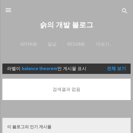
기본 콘텐츠로 건너뛰기
슭의 개발 블로그
GITHUB
일상
RESUME
더보기…
BLOG.SEULGI.DEV
라벨이
balance theorem
인 게시물 표시
전체 보기
글
검색결과 없음
이 블로그의 인기 게시물