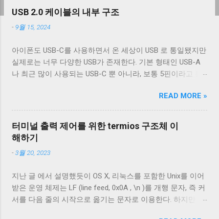
USB 2.0 케이블의 내부 구조
-
9월 15, 2024
아이폰도 USB-C를 사용하면서 온 세상이 USB 로 통일됐지만
실제로는 너무 다양한 USB가 존재한다. 기본 형태인 USB-A
나 최근 많이 사용되는 USB-C 뿐 아니라, 보통 5핀이라고 불
리는 micro-B를 포함한 다양한 USB-B 컨넥터들이 존재한다.
READ MORE »
그래도 컨넥터는 모양이 다르기 때문에 쉽게 구분할 수 있는
데 케이블은 답이 없다. 겉으로는 똑같아 보이는 케이블이라
도 어떤 케이블은 데이터 통신이 안 되고 어떤 케이블은 데이
터미널 출력 제어를 위한 termios 구조체 이
터 통신이 가능하다. 이런 차이는 케이블 내부 구성에 따라 발
해하기
생한다. 이번 글에서는 USB 2.0 케이블의 내부를 통해 USB 케
-
3월 20, 2023
이블에 대해 자세히 알아보겠다. Micro-B 케이블의 편조 차폐
와 호일 차폐 위 사진은 집에서 돌아다니던 A - Micro-B USB
지난 글 에서 설명했듯이 OS X, 리눅스를 포함한 Unix를 이어
2.0 케이블의 피복을 벗겨낸 것이다. 절연체 아래로 금속 선이
받은 운영 체제는 LF (line feed, 0x0A , \n )를 개행 문자, 즉 커
있는 것을 알 수 있다. 이 선들은 금속 선이지만 전선은 아니
서를 다음 줄의 시작으로 옮기는 문자로 이용한다. 하지만 표
다. 이 선은 전자기 차폐를 목적으로 들어간 금속 선이다. 실
준에 정의 된 LF 의 동작은 커서를 다음 줄로 내리는 것일 뿐,
제 전선은 이 금속 선을 벗겨야 나온다. 이번에 자른 케이블에