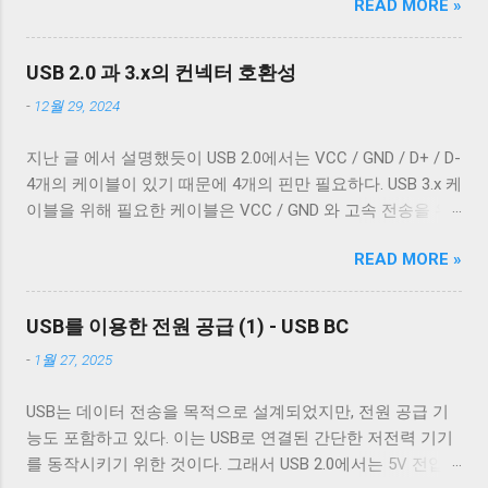
READ MORE »
커서를 줄의 처음으로 이동하지 않는다. 파일을 항상 운영 체
는 두 종류의 차폐가 사용됐다. 하나는 얇은 금속 호일이고,
제에 종속적인 애플리케이션을 통해서만 접근한다면 표준과
다른 하나는 얇은 도체의 가닥으로 이루어져 있다. 전자는 보
다른 동작은 문제되지 않는다. 하지만 파일과 입출력의 구분
통 호일 차폐(Foil Shielding)라고 부르고 후자는 편조 차폐
USB 2.0 과 3.x의 컨넥터 호환성
이 없는 유닉스 계열에서 파일과 프로세스의 입출력이 상호
(Braided Shielding)라고 부른다. 이 둘은 다 외부 전자기장으
-
12월 29, 2024
작용할 때 이 차이는 문제될 수 있다. 이 차이를 다루기 위해
로부터 전선을 보호하기 위해 사용되지만, 특성이 약간 다르
서 터미널은 출력에 적절한 가공을 하여 출력한다. 이를 제어
다. 보통 편조 차폐가 저주파수 전자기파를 차단하는 것에 효
지난 글 에서 설명했듯이 USB 2.0에서는 VCC / GND / D+ / D-
하기 위한 플래그가 POSIX.1 표준이 정의 하는 termios 구조
과적이고, 호일 차폐가 고주파수 전자기파를 차단하는 데 효
4개의 케이블이 있기 때문에 4개의 핀만 필요하다. USB 3.x 케
체의 c_oflag 다. c_oflag 는 터미널이 받은 문자를 출력하기
과적이다. USB 3.0의 고속 전송 케이블은 이 두 차폐를 사용하
이블을 위해 필요한 케이블은 VCC / GND 와 고속 전송을 위
전에 어떤 후처리를 할지에 대한 플래그다. c_oflag에서 가장
는 것이 필수적이고, 그 외의 경우에는 필수는 아니고 권장 사
한 두 쌍의 레인( SSRx+ , SSRx- , SSTx+ , SSTx- 라고 한다. 이
중요한 플래그는 OPOST 다. 이는 입력에 대한 후처리를 할지
항이다. 하지만 어지간한 싸구려 케이블을 쓰지 않는 한 요즘
READ MORE »
에 대한 자세한 설명은 다음 기회에 하도록 하겠다.) 그리고
말지에 대한 플래그로 OPOST 가 꺼져있으면 다른 플래그와
은 USB 2.0 케이블에도 이 두 가지를 같이 사용한다. 차폐 선
혹시 차폐에 쌓여있을 수 있는 노이즈를 접지로 보내 안전하
상관없이 터미널은 받은 문자열을 그대로 보여준다. 이 플래
이 쉴드와 연결되지 않았다 하지만 고속 전송을 지원하는 케
게 제거하기 위한 GND_DRAIN 케이블까지 총 7개의 케이블
그를 끄는 경우는 거의 없다. 하지만 터미널을 텍스트를 보여
USB를 이용한 전원 공급 (1) - USB BC
이블이 ...
이 사용된다. 이 중 VCC 와 GND 는 USB 2.0에서 사용하는 선
주기 위한 용도가 아닌 바이너리 데이터를 전송하기 위해 사
-
1월 27, 2025
과 공유하기 때문에 새로운 5개의 선이 더 필요하다. 이미지
용하는 경우 끄는 것이 좋다. 터미널이 Unix 계열 운영 체제에
출처: Wikipedia 이미지 출처: Wikipedia 이 5개의 선을 핀에 연
서 원하는대로 동작할 수 있게 해주는 플래그는 ONLCR 이다.
USB는 데이터 전송을 목적으로 설계되었지만, 전원 공급 기
결하기 위해 USB 3.0 표준은 새로운 모양의 Type B 컨넥터를
ONLCR 이 켜져 있으면 터미널은 출력을 해석할 때 NL 을
능도 포함하고 있다. 이는 USB로 연결된 간단한 저전력 기기
도입했다. 기존 Type B 컨넥터는 4개의 핀만을 가지고 있고
CRNL 로 해석한다. 즉, Unix에서도 ONLCR 이 꺼져있다면, LF
를 동작시키기 위한 것이다. 그래서 USB 2.0에서는 5V 전압과
확장할 수 없는 구조로 돼있기 때문이다. 따라서 Type B 컨넥
를 만났을 때, 다음 줄의 처음으로 이동하는 것이 아닌, 현재