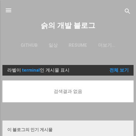
기본 콘텐츠로 건너뛰기
슭의 개발 블로그
GITHUB
일상
RESUME
더보기…
BLOG.SEULGI.DEV
라벨이
terminal
인 게시물 표시
전체 보기
글
검색결과 없음
이 블로그의 인기 게시물