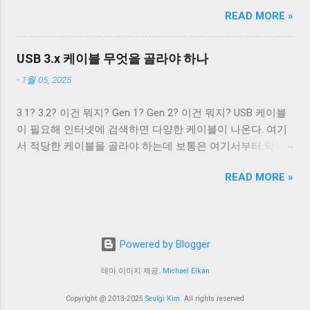
0.5A의 전류를, USB 3.2에서는 5V 전압과 0.9A의 전류 공급이
터의 경우에는 컨넥터 모양만으로도 USB 2.0 케이블인지
위치의 다음 줄로 이동한다. Unix 계열 운영 체제에서 윈도우
READ MORE »
가능하다. 하지만 이 스펙은 어디까지나 USB를 통한 데이터
USB 3.0 케이블인지 쉽게 구분할 수 있다. 하지만 Type A 컨넥
에서 만들어진 파일을 출력해야 할 경우, CRNL 을 NL 로 바꾸
통신을 하는 데 필요한 디바이스를 동작시키기 위함이지,
터나 Type C 컨넥터는 상황이 다르다. 상하 대칭으로 24개의
지 않고도 ONLCR 플래그를 끄는 것 만으로도 간단하게 출력
USB를 전원 공급을 위해 이용하려는 목적은 아니었다. 따라
핀을 가져 최대 12개의 선을 연결할 수 있는 Type C 컨넥터는
USB 3.x 케이블 무엇을 골라야 하나
할 수 있다. 이외에도 구형 Mac OS 처럼 동작하게 해주는
서 저전력 기기가 아닌 외장 하드 같은 디바이스는 별도의 전
컨넥터 모양 만으로 USB 2.0 케이블인지 USB 3.x 케이블인지
OCRNL 플래그나 탭문자( 0x09 , \t )를...
-
1월 05, 2025
원 공급을 필요로 했고, USB를 통한 전원 충전은 USB가 본래
구분할 수 없고, 케이블에 SuperSpeed 로고가 있는지 확인해
의도했던 기능이 아닌 일종의 부작용에 가까운 일이었다. 하
야 한다. 그렇지 않으면 다음과 같이 Type C - Type C 케이블
3.1? 3.2? 이건 뭐지? Gen 1? Gen 2? 이건 뭐지? USB 케이블
지만 iPod을 비롯한 많은 MP3 플레이어나 PMP 플레이어들
이지만 최대 전송 속도가 480 Mbps인 케이블을 만나게 된다.
이 필요해 인터넷에 검색하면 다양한 케이블이 나온다. 여기
이 이를 이용한 충전 기능을 가지고 나왔다. 어차피 데이터 통
USB 2.0 Type C 케이블도 존재한다. Type A 컨넥터는 상황이
서 적당한 케이블을 골라야 하는데 보통은 여기서부터 막막
신을 위해 USB 포트가 필요하니 별도의 충전 포트를 만드는
좀 재밌다. Type A 컨넥터도 원래는 4개의 핀만을 지원하도록
해진다. 3.1과 3.2의 차이는 무엇이고 3.1 Gen 2와 3.2 Gen 2는
것보다 USB 포트를 재사용하는 것이 기기를 싸고 가볍고 작
설계됐다. 하지만 Type B와는 다르게 Type A 컨넥터는 너무
READ MORE »
무슨 차이가 있을까? 3.2 Gen 1은 3.1 Gen 2보다 좋은 것일
게 만들 수 있었기 때문이다. 결국 브랜드마다 독자적인 USB
많이 사용됐다. 따라서 USB 3.x를 위해 새로운 모양의 컨넥터
까? 사람들에게 혼란을 주는 가장 큰 요인은 USB 3.x의 복잡
를 통한 전원 충전 규격들이 만들어졌. 사람들은 이런 혼란스
를...
한 명명 방식이라고 생각한다. USB 3.0, USB 3.1, USB 3.2. 이름
러운 상황이 해결되기를 원했고, 결국 2007년 USB-IF는 USB
만 보면 USB 3.1은 USB 3.0보다 발전됐고, USB 3.2는 USB 3.1
Battery Charging(a.k.a. BC)라는 표준을 만들어 USB 충전기를
Powered by Blogger
보다 발전된 것으로 보인다. 하지만 USB 3.2에서 규정하는 모
표준의 영역으로 가지고 왔다. SDP DCP CDP 데이터 전송 가
든 기술이 USB 3.1에서 규정하는 모든 기술보다 발전한 기술
능 데이터 전송 불가 데이터 전송 가능 최대 0.5A(USB 2.0) 최
테마 이미지 제공:
Michael Elkan
은 아니다. 그 이유는 이들 표준이 이전 버전을 포함하는 방식
대 0.9A(USB3.x) 최대 1.5A 최대 1.5A 별도 핸드셰이크 없음
으로 설계됐기 때문이다. 예를 들어, USB 3.1 표준은 USB 3.0
D+/D- 쇼트 D+/D- 라인에 독립적으로 전압을 가해 핸드셰이
Copyright @ 2013-2025
Seulgi Kim
. All rights reserved