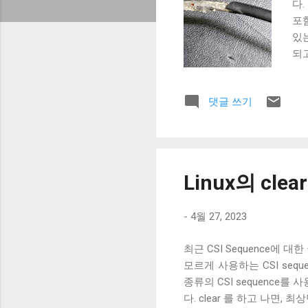
다.
포
있
되
글에
편조
댓글 쓰기
것이
선
자
가닥
(B
Linux의 cle
만
폐가
-
4월 27, 2023
용
케이
최근 CSI Sequence에 
연
모르게 사용하는 CSI sequ
종류의 CSI sequence를 사
다. clear 를 하고 나면, 최상