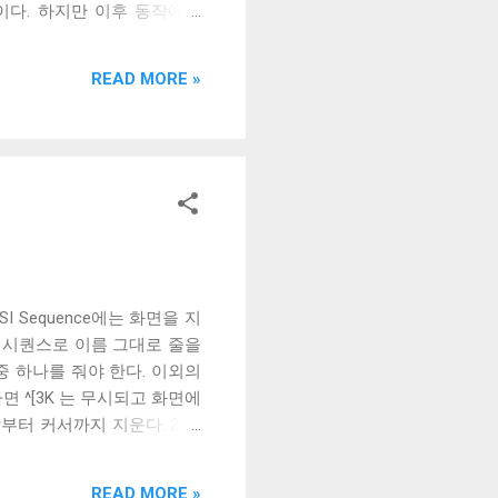
동작이다. 하지만 이후 동작에서
퍼를 지우고, Mac의 clear 는
I 3 J 는 xterm 이 도입한
READ MORE »
 진영에서 E3라고 이름붙인 뒤
하지 않기 때문에 스크롤 버퍼
뮬레이터들은 E3 확장을 비롯
 E3를 사용하지 않았기 때문에
터로 전해져오며 E3도 구현되
 Sequence에는 화면을 지
구성된 시퀀스로 이름 그대로 줄을
개중 하나를 줘야 한다. 이외의
하면 ^[3K 는 무시되고 화면에
시작부터 커서까지 지운다. 2 커
 것이다. 즉, 지금 쓴 줄을
ED라고 불리는 Erase in
READ MORE »