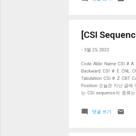
Display 시퀀스다. CSI
를 지울지를 결정한다. 0 
화면 전체를 지운다. 3 스
의 위치를 옮기지 않는 것도
가된 것이다. 이 시퀀스는 
[CSI Seque
터미널에는 스크롤이라는 개념이
-
3월 25, 2023
Code Abbr Name CSI # A 
Backward CSI # E CNL CUr
Tabulation CSI # Z CBT C
Position 오늘은 지난 
는 CSI sequence의 종류는 
Forward, CUrsor Ba
자가 생략되면 1로 취급된다. 
댓글 쓰기
시작에서 CUB를 받아도 이
원하면 각각 reverse aut
이들은 각각 Cursor Next 