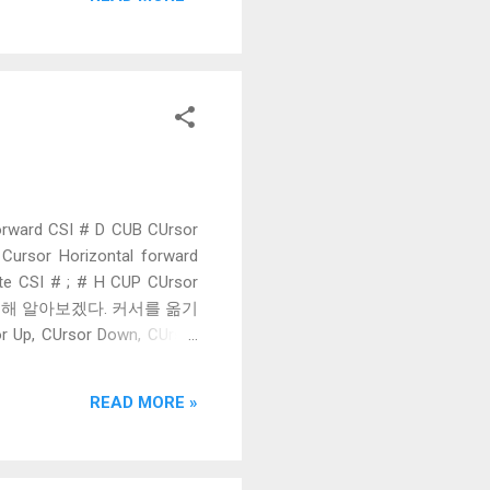
로 # 의 값에 따라 화면의 어디
 2 커서의 위치와 상관 없이
본값이 0인 것도 같고, 커서
 차이는 EL에 없는 3이 추
던 시퀀스는 아니다. 그 시절
rward CSI # D CUB CUrsor
Cursor Horizontal forward
te CSI # ; # H CUP CUrsor
 대해 알아보겠다. 커서를 옮기
, CUrsor Down, CUrsor
는 한 개의 숫자를 받고, 만약 인
 같은 줄 내에서만 움직이며 줄의
READ MORE »
움직이지 않는다. 이런 동작을
터미널별로 다르다. CNL, CPL
로 옮긴다. CUU와 CUD는 커서의