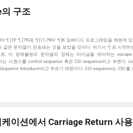
다면, CN...
ce의 구조
_ ^[ [9;1H ^[ [1P ^[ [79G|( ^[ [11;79H/ ^[ [K 임베디드 프로그래
 같은 문자열이 전송돼는 것을 보았을 것이다. 여기서 ^[ 로 시작하는 문자
 이 정체불명의 문자열의 정체는 터미널을 제어하는 escape co
는 시퀀스를 control sequence 혹은 CSI sequence라고 부른다. co
ol Sequence Introducer라고 부르기 때문이다. CSI sequence는 CSI
, CSI 와 마지막 문자 사이에 임의의 개수의 파라미터로 구성되는데,
 0x39 )로 표현되며, 파라미터 사이는 ; ( 0x59 )로 구분된다. 즉, 위의 예제
I sequence를 의미하고, ^[ [17;79H 는 숫자 17과 79를 파
번 글에서는 ESC(0x1b)로 시작하는 CSI sequence의 개념과 기본적인
커서 위치, 색상, 속성 등을 제어한다. 이를 활용하여 터미널에서 다양
는 CSI sequence의 종류와 각각의 기능에 대해 자세히 설명해보겠다
이션에서 Carriage Return 사