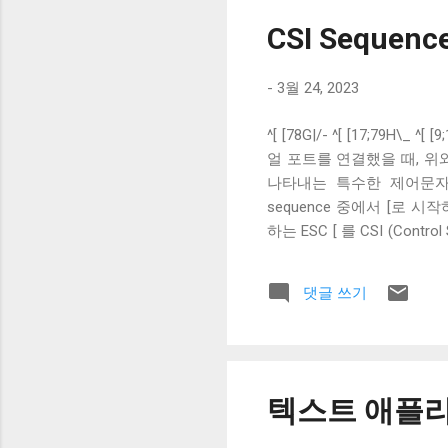
column을 유지한 채 줄을 바꾼
CSI Sequen
-
3월 24, 2023
^[ [78G|/- ^[ [17;79H\
얼 포트를 연결했을 때, 위와
나타내는 특수한 제어문자로,
sequence 중에서 [로 시작하
하는 ESC [ 를 CSI (Contr
으로 끝나는 일련의 시퀀스로
정의 된 0 ( 0x30 )- 9 (
댓글 쓰기
라미터로 받는 G로 끝나는 CS
sequence를 의미한다. 이
sequence는 터미널의 
개발할 수 있다. 다음 글에서
텍스트 애플리케