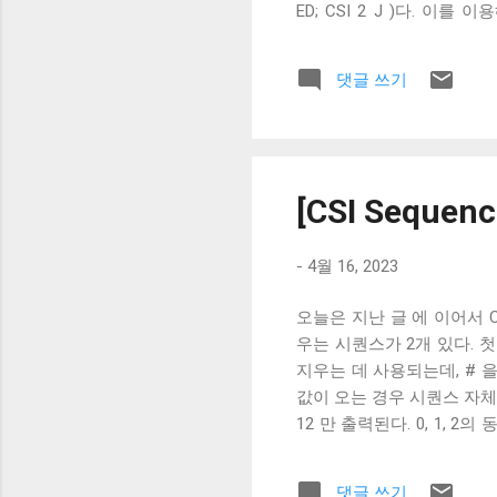
ED; CSI 2 J )다. 
Linux의 clear 와 Mac의
지우지 않는다. 이는 Linux의
댓글 쓰기
Escape Sequence의
로 터미널 에뮬레이터에서는 
를 남겨둔다. 이런 차이가 
한 xterm 확장들을 이해하
스크롤 버퍼는 지우지 않았다
[CSI Seque
기 시작했다. 2007년 PuTTY , 
-
4월 16, 2023
오늘은 지난 글 에 이어서 C
우는 시퀀스가 2개 있다. 첫 
지우는 데 사용되는데, # 을
값이 오는 경우 시퀀스 자체가 
12 만 출력된다. 0, 1, 
서의 위치와 상관 없이 줄 
지우고 새로운 줄을 쓰고 싶으
댓글 쓰기