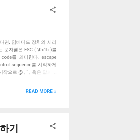
밍을 해본적 있다면, 임베디드 장치의 시리
열은 ESC ( \0x1b )를
de를 의미한다. escape
ntrol sequence를 시작하게
 를 시작으로 @ , ` , 혹은 알파뱃
 이때 파라미터는 ASCII로
에서 ^[ [78G 는 숫자 78을 파
READ MORE »
라미터로 받는 H로 끝나는 CSI
 구조에 대해 살펴보았다. CSI
한 동작을 수행하는 프로그램을
.
용하기