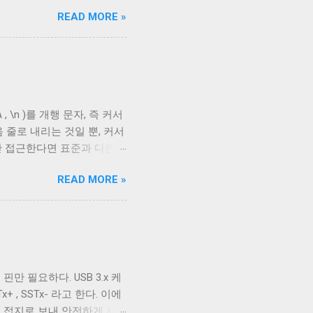
부 구성에 따라 발생한다. 이
READ MORE »
케이블의 편조 차폐와 호일 차
 아래로 금속 선이 있는 것을
 선이다. 실제 전선은 이 금
호일이고, 다른 하나는 얇은
aided Shielding)라고
다. 보통 편조 차폐가 저주파
, \n )를 개행 문자, 즉 커서
 USB 3.0의 고속 전송
 줄로 내리는 것일 뿐, 커서
다. 하지만 어지간한 싸구려
만 접근한다면 표준과 다른
드와 연결되지 않았다 하지만
스의 입출력이 상호작용할 때
READ MORE »
다. 이를 제어하기 위한 플
 문자를 출력하기 전에 어떤 후처
후처리를 할지 말지에 대한 플
. 이 플래그를 끄는 경우는
위해 사용하는 경우 끄는 것
다. ONLCR 이 켜져 있으
핀만 필요하다. USB 3.x 케
LF 를 만났을 때, 다음 줄의
+ , SSTx- 라고 한다. 이에
우에서 만들어진 파일을 출력
를 접지로 보내 안전하게 제