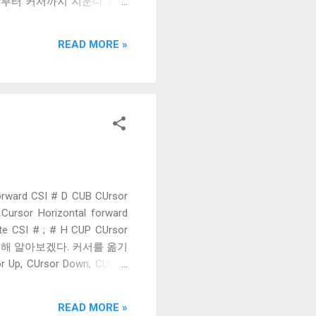
시작부터 커서까지 지운다. 2 커
 것이다. 즉, 지금 쓴 줄을
ED라고 불리는 Erase in
READ MORE »
로 # 의 값에 따라 화면의 어디
 2 커서의 위치와 상관 없이
본값이 0인 것도 같고, 커서
 차이는 EL에 없는 3이 추
던 시퀀스는 아니다. 그 시절
rward CSI # D CUB CUrsor
Cursor Horizontal forward
te CSI # ; # H CUP CUrsor
 대해 알아보겠다. 커서를 옮기
, CUrsor Down, CUrsor
는 한 개의 숫자를 받고, 만약 인
 같은 줄 내에서만 움직이며 줄의
READ MORE »
움직이지 않는다. 이런 동작을