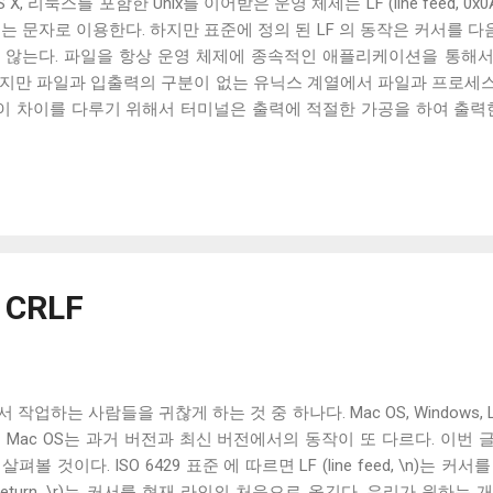
 리눅스를 포함한 Unix를 이어받은 운영 체제는 LF (line feed, 0x0A
는 문자로 이용한다. 하지만 표준에 정의 된 LF 의 동작은 커서를 다음
 않는다. 파일을 항상 운영 체제에 종속적인 애플리케이션을 통해
하지만 파일과 입출력의 구분이 없는 유닉스 계열에서 파일과 프로세
 이 차이를 다루기 위해서 터미널은 출력에 적절한 가공을 하여 출력
 하는 termios 구조체의 c_oflag 다. c_oflag 는 터미널이 받
c_oflag에서 가장 중요한 플래그는 OPOST 다. 이는 입력에 대한
있으면 다른 플래그와 상관없이 터미널은 받은 문자열을 그대로 보여준다
을 텍스트를 보여주기 위한 용도가 아닌 바이너리 데이터를 전송하기 
계열 운영 체제에서 원하는대로 동작할 수 있게 해주는 플래그는 ONLCR 
NL 을 CRNL 로 해석한다. 즉, Unix에서도 ONLCR 이 꺼져있다면,
, 현재 위치의 다음 줄로 이동한다. Unix 계열 운영 체제에서 윈
 CRLF
NL 로 바꾸지 않고도 ONLCR 플래그를 끄는 것 만으로도 간단하게 
OCRNL 플래그나 탭문자( 0x09 , \t )를...
업하는 사람들을 귀찮게 하는 것 중 하나다. Mac OS, Windows, 
 Mac OS는 과거 버전과 최신 버전에서의 동작이 또 다르다. 이번
볼 것이다. ISO 6429 표준 에 따르면 LF (line feed, \n)는 
age return, \r)는 커서를 현재 라인의 처음으로 옮긴다. 우리가 원