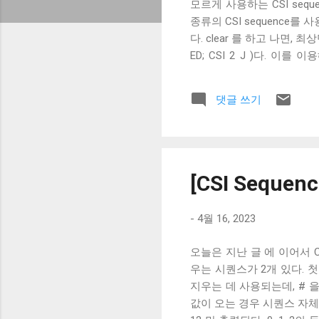
모르게 사용하는 CSI sequ
종류의 CSI sequence를 사
다. clear 를 하고 나면, 최상
ED; CSI 2 J )다. 
Linux의 clear 와 Mac의
지우지 않는다. 이는 Linux의
댓글 쓰기
Escape Sequence의
로 터미널 에뮬레이터에서는 
를 남겨둔다. 이런 차이가 
한 xterm 확장들을 이해하
스크롤 버퍼는 지우지 않았다
[CSI Seque
기 시작했다. 2007년 PuTTY , 
-
4월 16, 2023
오늘은 지난 글 에 이어서 C
우는 시퀀스가 2개 있다. 첫 
지우는 데 사용되는데, # 을
값이 오는 경우 시퀀스 자체가 