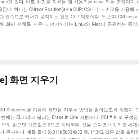
ence가 있다. 바로 화면을 지우는 데 사용되는 clear 라는 명령어다. 
용한다. 하나는 CUrsor Position(a.k.a CUP; CSI H )다. 이것을
단 왼쪽으로 커서가 움직이는 것은 CUP 덕분이다. 두 번째 CSI sequence는 Er
이를 이용해 화면 전체를 지운다. 여기까지는 Linux와 Mac이 공유하는 
 clear 는 다르게 동작한다. 간단하게 말하면 Linux의 clear 는 스크롤 버
 clear는 앞의 두 시퀀스에 이어 CSI 3 J 를 출력하기 때문이다. CS
 확장으로 스크롤 버퍼에 저장된 라인을 지우는 시퀀스다. 2011년 레드 햇
E3 확장이라고 부르기도 한다. Mac의 clear 는 이 시퀀스를 출력
발생한 것은 생각보다 오래된 일은 아니다. 원래 대부분의 터미널 에
지 못했다. 당연히 이 시절에는 Linux에서 사용되던 clear 커맨드도
. 하지만 시간이 지나며 점점 xterm 확장은 다른 터미널 에뮬레이
nce] 화면 지우기
2011년 Red Hat , 2014년 Gnome...
SI Sequence를 이용해 화면을 지우는 방법을 알아보도록 하겠다. CSI
번째는 EL이라고 불리는 Erase in Line 시퀀스다. CSI # K 로 
 주지 않으면 기본값은 0으로 처리되며, 값을 준다면 0, 1, 2 총 세
무시된다. 예를 들어 0x311b5b334b32 즉, 1^[3K2 같은 값을 출력