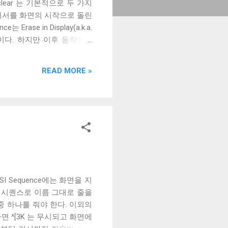
clear 는 기본적으로 두 가지
 이용해 커서를 화면의 시작으로 돌린
ase in Display(a.k.a.
동작이다. 하지만 이후 동작에서
퍼를 지우고, Mac의 clear 는
I 3 J 는 xterm 이 도입한
READ MORE »
 진영에서 E3라고 이름붙인 뒤
하지 않기 때문에 스크롤 버퍼
뮬레이터들은 E3 확장을 비롯
 E3를 사용하지 않았기 때문에
터로 전해져오며 E3도 구현되
 Sequence에는 화면을 지
구성된 시퀀스로 이름 그대로 줄을
개중 하나를 줘야 한다. 이외의
하면 ^[3K 는 무시되고 화면에