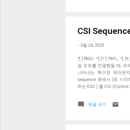
원하면 각각 reverse aut
이들은 각각 Cursor Next 
column을 유지한 채 줄을 바꾼
CSI Sequen
-
3월 24, 2023
^[ [78G|/- ^[ [17;79H\
얼 포트를 연결했을 때, 위와
나타내는 특수한 제어문자로,
sequence 중에서 [로 시작하
하는 ESC [ 를 CSI (Contr
으로 끝나는 일련의 시퀀스로
정의 된 0 ( 0x30 )- 9 (
댓글 쓰기
라미터로 받는 G로 끝나는 CS
sequence를 의미한다. 이
sequence는 터미널의 
개발할 수 있다. 다음 글에서