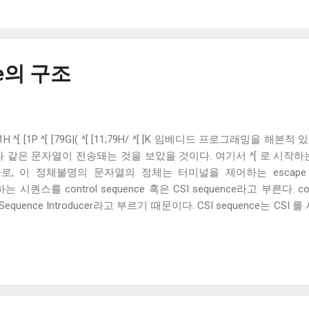
o-wrap 모드와 auto-wrap 모드를 켜야 하는데, 이 모드를 지원할지는 
Line, Cursor Previous Line을 의미하며, 커서를 다음 줄 혹은 윗줄
다면, CN...
ce의 구조
_ ^[ [9;1H ^[ [1P ^[ [79G|( ^[ [11;79H/ ^[ [K 임베디드 프로그래
 같은 문자열이 전송돼는 것을 보았을 것이다. 여기서 ^[ 로 시작하는 문자
 이 정체불명의 문자열의 정체는 터미널을 제어하는 escape co
는 시퀀스를 control sequence 혹은 CSI sequence라고 부른다. co
ol Sequence Introducer라고 부르기 때문이다. CSI sequence는 CSI
, CSI 와 마지막 문자 사이에 임의의 개수의 파라미터로 구성되는데,
 0x39 )로 표현되며, 파라미터 사이는 ; ( 0x59 )로 구분된다. 즉, 위의 예제
I sequence를 의미하고, ^[ [17;79H 는 숫자 17과 79를 파
번 글에서는 ESC(0x1b)로 시작하는 CSI sequence의 개념과 기본적인
커서 위치, 색상, 속성 등을 제어한다. 이를 활용하여 터미널에서 다양
는 CSI sequence의 종류와 각각의 기능에 대해 자세히 설명해보겠다