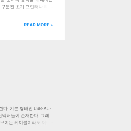
이 구분된 초기 프린터나 타자
 A 아래 바로 B 가 오는 것
 드물다. 지금은 스토리지가 매
READ MORE »
 개행 문자를 위해 2바이트
는 CR 을 단독으로 개행 문
 운영체계다. CP/M은 CR
 과거 있었던 원격 터미널 장
감당하더라도 호환성을 유지해
을 했고, 이 중 하나가 마이
다. 기본 형태인 USB-A나
B 컨넥터들이 존재한다. 그래
아 보이는 케이블이라도 어떤
부 구성에 따라 발생한다. 이