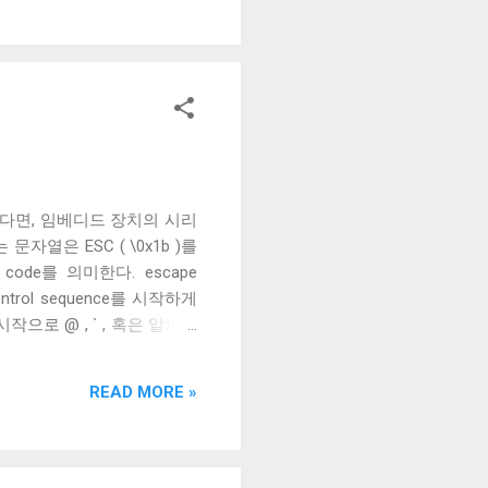
터미널별로 다르다. CNL, CPL
로 옮긴다. CUU와 CUD는 커서의
밍을 해본적 있다면, 임베디드 장치의 시리
열은 ESC ( \0x1b )를
de를 의미한다. escape
ntrol sequence를 시작하게
 를 시작으로 @ , ` , 혹은 알파뱃
 이때 파라미터는 ASCII로
에서 ^[ [78G 는 숫자 78을 파
READ MORE »
라미터로 받는 H로 끝나는 CSI
 구조에 대해 살펴보았다. CSI
한 동작을 수행하는 프로그램을
.