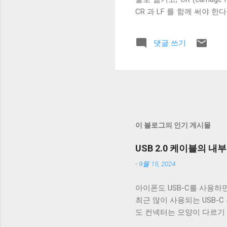
CR 과 LF 를 함께 써야
기의 동작을 모방했기 때문이다
이 아니라, A 의 대각선 아
댓글 쓰기
우 싼 자원이다. 하지만 
나 할당하라는 것을 과도한 
자로 사용하기 시작했다. 그
과 LF 의 조합을 개행문자
치와의 호환성을 유지하기 
시장을 장악하는 것이 유리하
크로소프트의 MS-DOS였다
이 블로그의 인기 게시물
USB 2.0 케이블의 내
-
9월 15, 2024
아이폰도 USB-C를 사용하면
최근 많이 사용되는 USB-C
도 컨넥터는 모양이 다르기
케이블은 데이터 통신이 안 