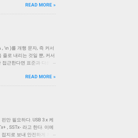
READ MORE »
케이블의 편조 차폐와 호일 차
 아래로 금속 선이 있는 것을
 선이다. 실제 전선은 이 금
호일이고, 다른 하나는 얇은
aided Shielding)라고
다. 보통 편조 차폐가 저주파
, \n )를 개행 문자, 즉 커서
 USB 3.0의 고속 전송
 줄로 내리는 것일 뿐, 커서
다. 하지만 어지간한 싸구려
만 접근한다면 표준과 다른
드와 연결되지 않았다 하지만
스의 입출력이 상호작용할 때
READ MORE »
다. 이를 제어하기 위한 플
 문자를 출력하기 전에 어떤 후처
후처리를 할지 말지에 대한 플
. 이 플래그를 끄는 경우는
위해 사용하는 경우 끄는 것
다. ONLCR 이 켜져 있으
핀만 필요하다. USB 3.x 케
LF 를 만났을 때, 다음 줄의
+ , SSTx- 라고 한다. 이에
우에서 만들어진 파일을 출력
를 접지로 보내 안전하게 제
할 수 있다. 이외에도 구형