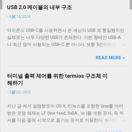
USB 2.0 케이블의 내부 구조
-
9월 15, 2024
아이폰도 USB-C를 사용하면서 온 세상이 USB 로 통일됐지만
실제로는 너무 다양한 USB가 존재한다. 기본 형태인 USB-A
나 최근 많이 사용되는 USB-C 뿐 아니라, 보통 5핀이라고 불
리는 micro-B를 포함한 다양한 USB-B 컨넥터들이 존재한다.
READ MORE »
그래도 컨넥터는 모양이 다르기 때문에 쉽게 구분할 수 있는
데 케이블은 답이 없다. 겉으로는 똑같아 보이는 케이블이라
도 어떤 케이블은 데이터 통신이 안 되고 어떤 케이블은 데이
터미널 출력 제어를 위한 termios 구조체 이
터 통신이 가능하다. 이런 차이는 케이블 내부 구성에 따라 발
해하기
생한다. 이번 글에서는 USB 2.0 케이블의 내부를 통해 USB 케
-
3월 20, 2023
이블에 대해 자세히 알아보겠다. Micro-B 케이블의 편조 차폐
와 호일 차폐 위 사진은 집에서 돌아다니던 A - Micro-B USB
지난 글 에서 설명했듯이 OS X, 리눅스를 포함한 Unix를 이어
2.0 케이블의 피복을 벗겨낸 것이다. 절연체 아래로 금속 선이
받은 운영 체제는 LF (line feed, 0x0A , \n )를 개행 문자, 즉 커
있는 것을 알 수 있다. 이 선들은 금속 선이지만 전선은 아니
서를 다음 줄의 시작으로 옮기는 문자로 이용한다. 하지만 표
다. 이 선은 전자기 차폐를 목적으로 들어간 금속 선이다. 실
준에 정의 된 LF 의 동작은 커서를 다음 줄로 내리는 것일 뿐,
제 전선은 이 금속 선을 벗겨야 나온다. 이번에 자른 케이블에