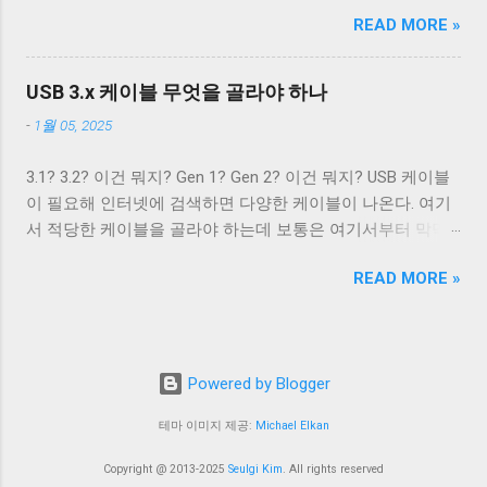
0.5A의 전류를, USB 3.2에서는 5V 전압과 0.9A의 전류 공급이
터의 경우에는 컨넥터 모양만으로도 USB 2.0 케이블인지
위치의 다음 줄로 이동한다. Unix 계열 운영 체제에서 윈도우
READ MORE »
가능하다. 하지만 이 스펙은 어디까지나 USB를 통한 데이터
USB 3.0 케이블인지 쉽게 구분할 수 있다. 하지만 Type A 컨넥
에서 만들어진 파일을 출력해야 할 경우, CRNL 을 NL 로 바꾸
통신을 하는 데 필요한 디바이스를 동작시키기 위함이지,
터나 Type C 컨넥터는 상황이 다르다. 상하 대칭으로 24개의
지 않고도 ONLCR 플래그를 끄는 것 만으로도 간단하게 출력
USB를 전원 공급을 위해 이용하려는 목적은 아니었다. 따라
핀을 가져 최대 12개의 선을 연결할 수 있는 Type C 컨넥터는
USB 3.x 케이블 무엇을 골라야 하나
할 수 있다. 이외에도 구형 Mac OS 처럼 동작하게 해주는
서 저전력 기기가 아닌 외장 하드 같은 디바이스는 별도의 전
컨넥터 모양 만으로 USB 2.0 케이블인지 USB 3.x 케이블인지
OCRNL 플래그나 탭문자( 0x09 , \t )를...
-
1월 05, 2025
원 공급을 필요로 했고, USB를 통한 전원 충전은 USB가 본래
구분할 수 없고, 케이블에 SuperSpeed 로고가 있는지 확인해
의도했던 기능이 아닌 일종의 부작용에 가까운 일이었다. 하
야 한다. 그렇지 않으면 다음과 같이 Type C - Type C 케이블
3.1? 3.2? 이건 뭐지? Gen 1? Gen 2? 이건 뭐지? USB 케이블
지만 iPod을 비롯한 많은 MP3 플레이어나 PMP 플레이어들
이지만 최대 전송 속도가 480 Mbps인 케이블을 만나게 된다.
이 필요해 인터넷에 검색하면 다양한 케이블이 나온다. 여기
이 이를 이용한 충전 기능을 가지고 나왔다. 어차피 데이터 통
USB 2.0 Type C 케이블도 존재한다. Type A 컨넥터는 상황이
서 적당한 케이블을 골라야 하는데 보통은 여기서부터 막막
신을 위해 USB 포트가 필요하니 별도의 충전 포트를 만드는
좀 재밌다. Type A 컨넥터도 원래는 4개의 핀만을 지원하도록
해진다. 3.1과 3.2의 차이는 무엇이고 3.1 Gen 2와 3.2 Gen 2는
것보다 USB 포트를 재사용하는 것이 기기를 싸고 가볍고 작
설계됐다. 하지만 Type B와는 다르게 Type A 컨넥터는 너무
READ MORE »
무슨 차이가 있을까? 3.2 Gen 1은 3.1 Gen 2보다 좋은 것일
게 만들 수 있었기 때문이다. 결국 브랜드마다 독자적인 USB
많이 사용됐다. 따라서 USB 3.x를 위해 새로운 모양의 컨넥터
까? 사람들에게 혼란을 주는 가장 큰 요인은 USB 3.x의 복잡
를 통한 전원 충전 규격들이 만들어졌. 사람들은 이런 혼란스
를...
한 명명 방식이라고 생각한다. USB 3.0, USB 3.1, USB 3.2. 이름
러운 상황이 해결되기를 원했고, 결국 2007년 USB-IF는 USB
만 보면 USB 3.1은 USB 3.0보다 발전됐고, USB 3.2는 USB 3.1
Battery Charging(a.k.a. BC)라는 표준을 만들어 USB 충전기를
Powered by Blogger
보다 발전된 것으로 보인다. 하지만 USB 3.2에서 규정하는 모
표준의 영역으로 가지고 왔다. SDP DCP CDP 데이터 전송 가
든 기술이 USB 3.1에서 규정하는 모든 기술보다 발전한 기술
능 데이터 전송 불가 데이터 전송 가능 최대 0.5A(USB 2.0) 최
테마 이미지 제공:
Michael Elkan
은 아니다. 그 이유는 이들 표준이 이전 버전을 포함하는 방식
대 0.9A(USB3.x) 최대 1.5A 최대 1.5A 별도 핸드셰이크 없음
으로 설계됐기 때문이다. 예를 들어, USB 3.1 표준은 USB 3.0
D+/D- 쇼트 D+/D- 라인에 독립적으로 전압을 가해 핸드셰이
Copyright @ 2013-2025
Seulgi Kim
. All rights reserved