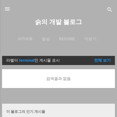
기본 콘텐츠로 건너뛰기
슭의 개발 블로그
GITHUB
일상
RESUME
더보기…
BLOG.SEULGI.DEV
라벨이
terminal
인 게시물 표시
전체 보기
글
검색결과 없음
이 블로그의 인기 게시물