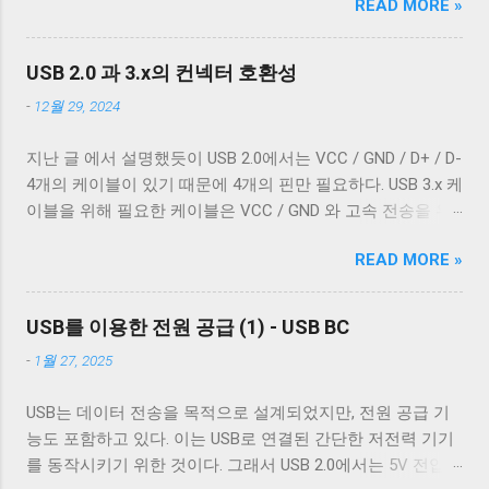
READ MORE »
커서를 줄의 처음으로 이동하지 않는다. 파일을 항상 운영 체
는 두 종류의 차폐가 사용됐다. 하나는 얇은 금속 호일이고,
제에 종속적인 애플리케이션을 통해서만 접근한다면 표준과
다른 하나는 얇은 도체의 가닥으로 이루어져 있다. 전자는 보
다른 동작은 문제되지 않는다. 하지만 파일과 입출력의 구분
통 호일 차폐(Foil Shielding)라고 부르고 후자는 편조 차폐
USB 2.0 과 3.x의 컨넥터 호환성
이 없는 유닉스 계열에서 파일과 프로세스의 입출력이 상호
(Braided Shielding)라고 부른다. 이 둘은 다 외부 전자기장으
-
12월 29, 2024
작용할 때 이 차이는 문제될 수 있다. 이 차이를 다루기 위해
로부터 전선을 보호하기 위해 사용되지만, 특성이 약간 다르
서 터미널은 출력에 적절한 가공을 하여 출력한다. 이를 제어
다. 보통 편조 차폐가 저주파수 전자기파를 차단하는 것에 효
지난 글 에서 설명했듯이 USB 2.0에서는 VCC / GND / D+ / D-
하기 위한 플래그가 POSIX.1 표준이 정의 하는 termios 구조
과적이고, 호일 차폐가 고주파수 전자기파를 차단하는 데 효
4개의 케이블이 있기 때문에 4개의 핀만 필요하다. USB 3.x 케
체의 c_oflag 다. c_oflag 는 터미널이 받은 문자를 출력하기
과적이다. USB 3.0의 고속 전송 케이블은 이 두 차폐를 사용하
이블을 위해 필요한 케이블은 VCC / GND 와 고속 전송을 위
전에 어떤 후처리를 할지에 대한 플래그다. c_oflag에서 가장
는 것이 필수적이고, 그 외의 경우에는 필수는 아니고 권장 사
한 두 쌍의 레인( SSRx+ , SSRx- , SSTx+ , SSTx- 라고 한다. 이
중요한 플래그는 OPOST 다. 이는 입력에 대한 후처리를 할지
항이다. 하지만 어지간한 싸구려 케이블을 쓰지 않는 한 요즘
READ MORE »
에 대한 자세한 설명은 다음 기회에 하도록 하겠다.) 그리고
말지에 대한 플래그로 OPOST 가 꺼져있으면 다른 플래그와
은 USB 2.0 케이블에도 이 두 가지를 같이 사용한다. 차폐 선
혹시 차폐에 쌓여있을 수 있는 노이즈를 접지로 보내 안전하
상관없이 터미널은 받은 문자열을 그대로 보여준다. 이 플래
이 쉴드와 연결되지 않았다 하지만 고속 전송을 지원하는 케
게 제거하기 위한 GND_DRAIN 케이블까지 총 7개의 케이블
그를 끄는 경우는 거의 없다. 하지만 터미널을 텍스트를 보여
USB를 이용한 전원 공급 (1) - USB BC
이블이 ...
이 사용된다. 이 중 VCC 와 GND 는 USB 2.0에서 사용하는 선
주기 위한 용도가 아닌 바이너리 데이터를 전송하기 위해 사
-
1월 27, 2025
과 공유하기 때문에 새로운 5개의 선이 더 필요하다. 이미지
용하는 경우 끄는 것이 좋다. 터미널이 Unix 계열 운영 체제에
출처: Wikipedia 이미지 출처: Wikipedia 이 5개의 선을 핀에 연
서 원하는대로 동작할 수 있게 해주는 플래그는 ONLCR 이다.
USB는 데이터 전송을 목적으로 설계되었지만, 전원 공급 기
결하기 위해 USB 3.0 표준은 새로운 모양의 Type B 컨넥터를
ONLCR 이 켜져 있으면 터미널은 출력을 해석할 때 NL 을
능도 포함하고 있다. 이는 USB로 연결된 간단한 저전력 기기
도입했다. 기존 Type B 컨넥터는 4개의 핀만을 가지고 있고
CRNL 로 해석한다. 즉, Unix에서도 ONLCR 이 꺼져있다면, LF
를 동작시키기 위한 것이다. 그래서 USB 2.0에서는 5V 전압과
확장할 수 없는 구조로 돼있기 때문이다. 따라서 Type B 컨넥
를 만났을 때, 다음 줄의 처음으로 이동하는 것이 아닌, 현재